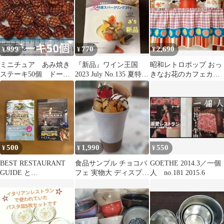
999
770
2,690
¥
¥
¥
ミニチュア あみ焼き
『新品』ワイン王国
昭和レトロポップ おっ
ステーキ50個 ドール
2023 July No.135 夏特選
きなお花のカフェカー
ハウス ハンドメイド
スパークリング39本
テン
DIY 料理
500
1,990
550
¥
¥
¥
BEST RESTAURANT
食品サンプル チョコパ
GOETHE 2014.3／一個
GUIDE と
フェ 実物大 ディスプレ
人 no.181 2015.6
COFFEE&BAKERY 2冊
イ 店舗用品 インテリア