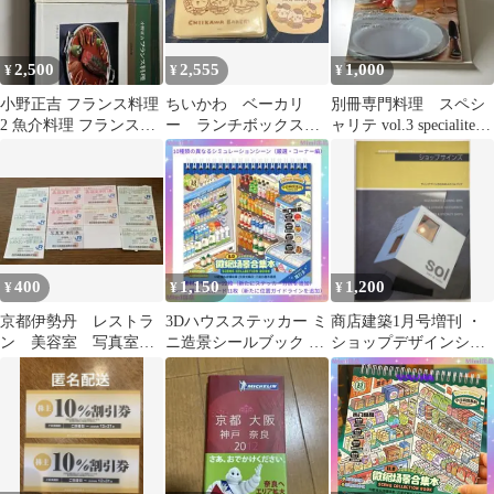
2,500
2,555
1,000
¥
¥
¥
小野正吉 フランス料理
ちいかわ ベーカリ
別冊専門料理 スペシ
2 魚介料理 フランス料
ー ランチボックス
ャリテ vol.3 specialites
理3 肉料理 2冊セット
大阪限定ノベルティ
2002年春夏
400
1,150
1,200
¥
¥
¥
京都伊勢丹 レストラ
3Dハウスステッカー ミ
商店建築1月号増刊 ・
ン 美容室 写真室
ニ造景シールブック シ
ショップデザインシリ
コスチューム割引券
ーンシール ドールハウ
ーズ ・ショップサイン
駐車場延長クーポン
ス立体シール
ズ