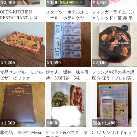
2,400
300
3,950
¥
¥
¥
OPEN-KITCHEN
スターツ ホテルルミ
フィンガーライム〈ジ
RESTAURANT レスト
エール ホテルケヤキ
ャリレッド〉苗 赤 果実
ラン
ゲート 株主優待券 6
苗木 庭木 デザート果樹
枚セット
柑橘系
1,200
3,050
2,100
¥
¥
¥
食品サンプル リアル
焼き肉 坂井 株主優
フランス料理の基本講
ピザ ピッツァ
待 500円券 5枚
座 学ぼう！プロの実戦
15%割引券 2枚
テクニック
1,500
800
1,480
¥
¥
現在 ¥
非売品 1989年 Menu
ピッツァ&パスタ 柴
Ch17 サンリオキャラク