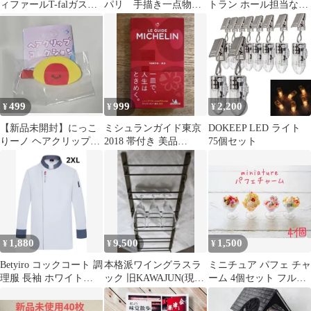
ィファールT-falガス用
パリ 手描き一点物原
トラン ホール担当なマ
フライパン2点、ノンブ
画 B5サイズのボード
スコット（ハチワレ）
ランド鍋1点
499
999
2,200
¥
¥
¥
【新品未開封】にっこ
ミシュランガイド東京
DOKEEP LED ライト
りーノ ヘアクリップコ
2018 帯付き 美品
75個セット
レクション オムライス
MICHELIN GUIDE
1,880
9,500
1,500
¥
¥
¥
Betyiro コックコート 調
本格派ワイングラスラ
ミニチュア パフェ チャ
理服 長袖 ホワイト
ック 旧KAWAJUN(現
ーム 4個セット フルー
2XL 厨房 男女兼用
KEYUCA)業務用真鍮製
ツ盛り アイス カッ
プケーキ