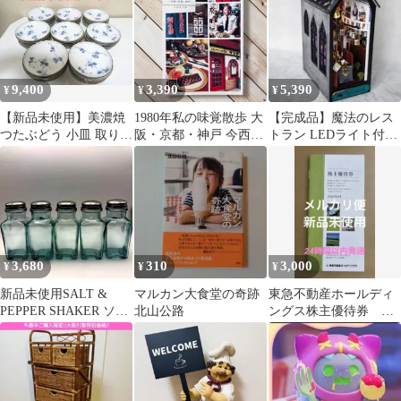
9,400
3,390
5,390
¥
¥
¥
【新品未使用】美濃焼
1980年私の味覚散歩 大
【完成品】魔法のレス
つたぶどう 小皿 取り皿
阪・京都・神戸 今西令
トラン LEDライト付き
13cm★40枚★バラ売り
子 カラーブックス497
ミニチュアハウス キッ
可
保育社
ト
3,680
310
3,000
¥
¥
¥
新品未使用SALT &
マルカン大食堂の奇跡
東急不動産ホールディ
PEPPER SHAKER ソル
北山公路
ングス株主優待券 １
トシェーカー 調味料
冊
入れ