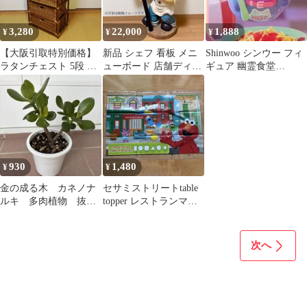
3,280
22,000
1,888
¥
¥
¥
【大阪引取特別価格】
新品 シェフ 看板 メニ
Shinwoo シンウー フィ
ラタンチェスト 5段 籐
ューボード 店舗ディス
ギュア 幽霊食堂
家具 収納棚 ヴィンテー
プレイ カフェ レストラ
GHOST DINER パスタ
ジ
ン
930
1,480
¥
¥
金の成る木 カネノナ
セサミストリートtable
ルキ 多肉植物 抜き
topper レストランマッ
苗財運 一攫千金
ト
富 不老長寿 縁起
次へ