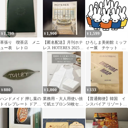
【送料無料】
1,799
1,900
1,599
¥
¥
¥
革張り 喫茶店 メニ
【匿名配送】月刊ホテ
ひろしま美術館 ミッフ
ュー表 レトロ
レス HOTERES 2025年
ィー展 チケット 匿
5月号 日本のホテルチ
名配送 2500円相当✕4
ェーングループ一覧 後
枚
編
880
1,000
333
¥
¥
¥
ハンドメイド 押し葉の
業務用・大人用使い捨
【普通郵便】韓国 イ
トイレプレート ドアプ
て紙エプロン50枚セッ
ンスパイア リゾート
レート C
ト！ラーメンや焼肉・
施設マップ ナビ
介護・BBQに