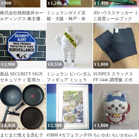
900
1,200
1,450
¥
¥
¥
株式会社焼肉坂井ホー
ミシュランガイド京
3Dハウスステッカー ミ
ルディングス 株主優待
都・大阪・神戸・奈良
ニ造景シールブック シ
10%割引券 2枚
レストラン ホテル
ーンシール ドールハウ
ミシュラン2012
ス立体シール
1,900
8,550
1,800
¥
¥
¥
新品 SECURITY SIGN
ミシュラン ビバンダム
SUNPEX スラックス
セキュリティ 監視カメ
フィギュア ミシュラン
FP-5446 調理服 ズボ
ラ 防犯 看板 プラスチ
マン スタンダードビブ
ン ブラック 黒
ックサイン アメリカ製
正規品
HYKO 世田谷ベース ガ
レージ 駐車場
4,450
2,300
1,800
¥
¥
¥
まだまだ使える含むテ
#5B08 #カフェランチIN
ちいかわ ちいかわレス