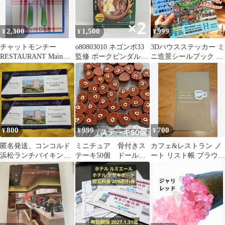
2,300
1,500
999
¥
¥
¥
チャットモンチー
o80803010 ネゴンボ33
3Dハウスステッカー ミ
RESTAURANT Main
監修 ポークビンダルー
ニ造景シールブック シ
Dish メインディッシュ
180g×2個
ーンシール ドールハウ
ス立体シール
800
999
700
¥
¥
¥
匿名発送、コンコルド
ミニチュア 骨付きス
カフェ&レストラン ノ
浜松ランチバイキング
テーキ50個 ドールハ
ート リスト帳 ブラウン
無料券、２回分。
ウス ハンドメイド
ブック型
DIY 料理