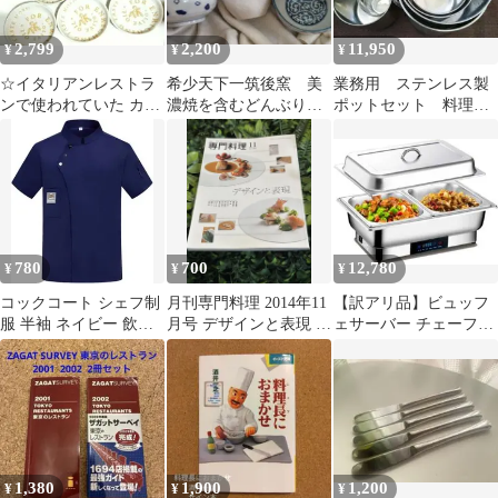
2,799
2,200
11,950
¥
¥
¥
☆イタリアンレストラ
希少天下一筑後窯 美
業務用 ステンレス製
ンで使われていた カジ
濃焼を含むどんぶりサ
ポットセット 料理
ュアルパスタ皿5枚セッ
イズ・デザイン様々 7
激安 特別価格
ト☆
点セット
780
700
12,780
¥
¥
¥
コックコート シェフ制
月刊専門料理 2014年11
【訳アリ品】ビュッフ
服 半袖 ネイビー 飲食
月号 デザインと表現 柴
ェサーバー チェーフィ
店 ユニフォーム 3XL
田書店
ングディッシュ 湯煎式
角型2連 保温
1,380
1,900
1,200
¥
¥
¥