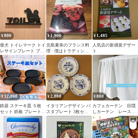
ンフレット
とめ売り
800
1,900
1,485
¥
¥
¥
柴犬 トイレマーク トイ
北島素幸のフランス料
人気店の新感覚デザー
レサインプレート ブラ
理 : 僕はトラディショ
ト
ック色
ナルを追求する
12,800
2,800
888
¥
¥
¥
鉄器 ステーキ皿 ５枚
イタリアンデザイン パ
カフェカーテン 目隠
セット 鉄板 プレート
スタプレート 3枚セッ
しカーテン レースカ
木製敷板 ハンバーグ パ
ト
ーテン 間仕切り
スタ
【740】