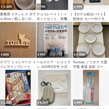
3,400
700
399
¥
¥
¥
業務用 ステンレス ボウ
チョコレートミント 2
【ホテル給仕バイト】
ル36cm＋粉ふるい32cm
ポットセット 有機栽
栓抜き カバー付メモ帳
セット 洋食店使用品
培 甘いチョコレート
シニヨン リボンバレッ
の香りのするミント
タ ネット付き
800
999
8,000
¥
¥
¥
チワワ トイレマーク ト
ヘルスケア・レストラ
Noritake ノリタケ 大皿
イレサインプレート ク
ン 2026年8月号 小児疾
平皿 食器 金彩 ゴール
ッキー色
患の栄養管理
ド ５枚 陶磁器 美品
1,399
9,200
499
¥
¥
¥