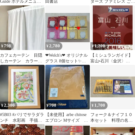
Guide ホテルメニュー
田書店
ターズ ファミレス ごち
ガイド
ゅうもんはいかが ごっ
こ遊び
798
2,780
1,200
¥
¥
¥
カフェカーテン 目隠
❤Welch's❤ オリジナル
【ミシュランガイド】
しカーテン カラーボ
グラス 8個セット✨新
富山•石川〈金沢〉
ックスカーテン 間仕
品未使用✨日本製
HOTELS &
切り 【757】
RESTAURANT
2,300
700
1,700
¥
¥
¥
#5B03 #パリでサラダラ
【未使用】arbe chitose
フォーク＆ナイフ１０
ンチ 水彩画 手描き
エプロン Mサイズ オ
本セット 料理の名誉
一点物原画 B5サイズ
レンジ系
鉄人 石鍋裕
のボード