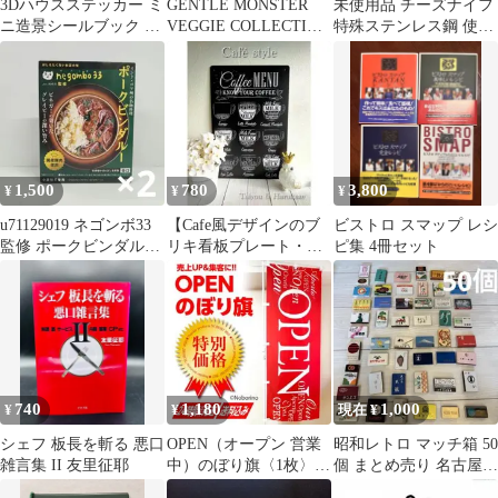
3Dハウスステッカー ミ
GENTLE MONSTER
未使用品 チーズナイフ
ニ造景シールブック シ
VEGGIE COLLECTION
特殊ステンレス鋼 使用
ーンシール ドールハウ
ケース ポーチ
下村工業
ス立体シール
1,500
780
3,800
¥
¥
¥
u71129019 ネゴンボ33
【Cafe風デザインのブ
ビストロ スマップ レシ
監修 ポークビンダルー
リキ看板プレート・コ
ピ集 4冊セット
180g×2個
ーヒーメニュー／麻ひ
も付き】
740
1,180
1,000
¥
¥
現在 ¥
シェフ 板長を斬る 悪口
OPEN（オープン 営業
昭和レトロ マッチ箱 50
雑言集 II 友里征耶
中）のぼり旗〈1枚〉売
個 まとめ売り 名古屋ホ
上アップ＆集客 のぼり
テル 喫茶店 ラーメン店