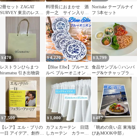
2冊セット ZAGAT
料理長におまかせ 酒
Noritake テーブルナイ
SURVEY 東京のレスト
井一之 サイン入り
フ 5本セット
ラン 2001 2002
イースト文庫
470
4,220
3,799
¥
¥
¥
レストランひらまつ
【Blue Elbe】ブルーエ
食品サンプル♢ハンバ
hiramatsu 引き出物袋
ルベ ブルーオニオン パ
ーグ&ケチャップライ
スタ プレート ４枚セッ
スプレート
ト
7,500
1,000
487
¥
¥
¥
【レア】エル・ブリの
カフェカーテン 目隠
「眺めの良い店 東海版
一日 アイデア、創作メ
しカーテン カラーボ
ぴあMOOK中部」