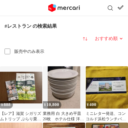
#レストラン の検索結果
並び替え
販売中のみ表示
888
10,800
400
¥
¥
¥
【レア】滋賀 シガリズ
業務用 白 大きめ平皿
ミニレター発送、コン
ムトリップ ぶらり栗東
20枚 ホテル仕様 洋
コルド浜松ランチバイ
滋賀観光 旅行ガイド パ
食 飲食店 店舗 ま
キング1名無料券。