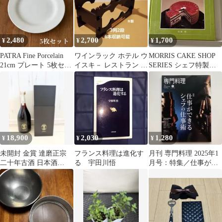
2,480
2,700
1,700
¥
¥
¥
PATRA Fine Porcelain
ワインラック ホテル ウ
MORRIS CAKE SHOP
21cm プレート 5枚セッ
イスキ－ レストラン 喫
SERIES シェフ特製デ
ト 新品
茶店 ディスプレイ 棚
ザートケーキ 松浦惇
ヌ－ボ
18,900
2,030
1,280
¥
¥
¥
未開封 金賞 達磨正宗
フランス料理は進化す
月刊 専門料理 2025年1
二十年古酒 日本酒
る 宇田川悟
月号：特集／仕事がで
720ml 箱付き 熟成古酒
きるシェフの仕事術