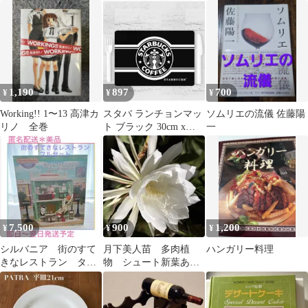
ソッド、創造性の秘
ックスカーテン 間仕
密 料理 レシピ
切り 【756】
1,190
897
700
¥
¥
¥
Working!! 1〜13 高津カ
スタバ ランチョンマッ
ソムリエの流儀 佐藤陽
リノ 全巻
ト ブラック 30cm x
一
45cm
7,500
900
1,200
¥
¥
¥
シルバニア 街のすて
月下美人苗 多肉植
ハンガリー料理
きなレストラン タウ
物 シュート新葉あり
ンシリーズ 抜け無し
根付き 抜き苗①可憐
芳香 大輪