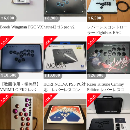
6,000
8,900
6,500
¥
¥
¥
Brook Wingman FGC VX
haute42 t16 pro v2
レバーレスコントロー
ラー FightBox RAC-
J800B-PC-B
10,500
13,000
26,800
¥
¥
¥
【数回使用・極美品】
HORI NOLVA PS5 PC対
Razer Kitsune Cammy
VARMILO FK2 レバー
応 レバーレスコント
Edition レバーレスコン
レスコントローラー
ローラー
トローラー
Black