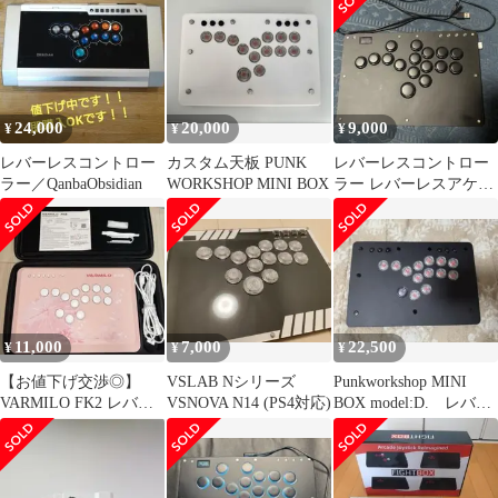
24,000
20,000
9,000
¥
¥
¥
レバーレスコントロー
カスタム天板 PUNK
レバーレスコントロー
ラー／QanbaObsidian
WORKSHOP MINI BOX
ラー レバーレスアケコ
ン
11,000
7,000
22,500
¥
¥
¥
【お値下げ交渉◎】
VSLAB Nシリーズ
Punkworkshop MINI
VARMILO FK2 レバー
VSNOVA N14 (PS4対応)
BOX model:D. レバー
レスコントローラー 美
レス
品