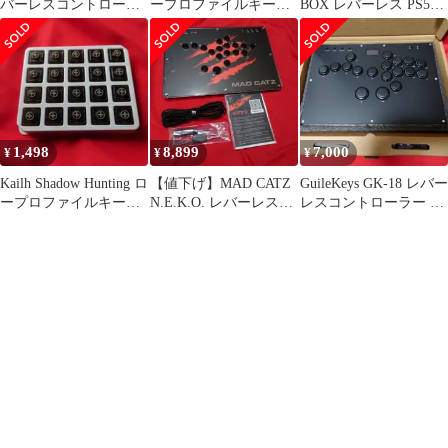
バーレスコントローラ
ープロファイルキース
BOX レバーレス PS5対
ー
イッチ（20個）
応 brook
1,498
8,899
7,000
¥
¥
¥
Kailh Shadow Hunting ロ
【値下げ】MAD CATZ
GuileKeys GK-18 レバー
ープロファイルキース
N.E.K.O. レバーレスコ
レスコントローラー 本
イッチ
ントローラー
体