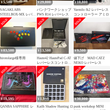
5,500
29,800
10,800
¥
¥
¥
SAGAKLABS
パンクワークショップ
Varmilo fk2 レバーレス
STEELBOX-MX レバー
PWS R14 レバーレス
コントローラー アミロ
レスコントローラー ア
ケコン
83,500
13,500
9,500
¥
¥
¥
hirotolarge様専用
Haute42 HautePad C-AT
値下げ MAD CATZ
レバーレスコントロー
NEKO レバーレス
ラー
18,595
1,999
30,000
¥
¥
¥
QANBA SAPPHIRE レ
Kailh Shadow Hunting ロ
punk workshop MINI