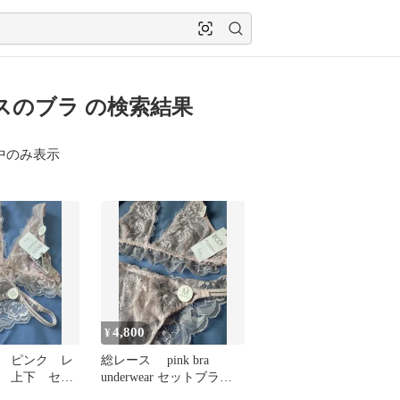
スのブラ の検索結果
中のみ表示
4,800
¥
 ピンク レ
総レース pink bra
 上下 セッ
underwear セットブラレ
S
ット Mサイズ上下