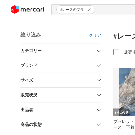
ンツにスキップ
#レースのブラ
絞り込み
#レー
クリア
カテゴリー
販売
ブランド
サイズ
販売状況
出品者
4,500
¥
ブラレット
商品の状態
ース 下着
トアップX