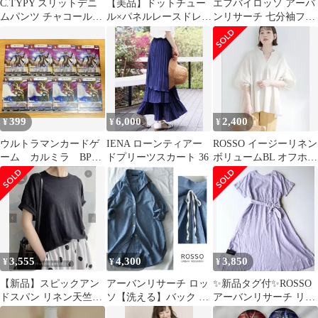
C.TYPY スリットデニ
【美品】ドットチュー
エフバイロッソ アーバ
ムパンツ チャコールグ
ル×パネルレースドレス
ンリサーチ 七分袖フレ
レー M レディース
URBAN RESEARCH
アワンピース ロング丈
水色 M~L
399
6,000
2,400
¥
¥
¥
ウルトラマンカードゲ
IENA ローンティアー
ROSSO イージーリネン
ーム カルミラ BP07
ドプリーツスカート 36
ボリュームBL オフホワ
R RR 各 4枚 美品
イト
3,555
4,300
3,850
¥
¥
¥
【新品】スピックアン
アーバンリサーチ ロッ
✨️新品タグ付✨️ROSSO
ドスパン リネン天竺T
ソ【洗える】バック リ
アーバンリサーチ リネ
シャツ ブラック
ボン デニム シャツ チ
ン混ウエストマークワ