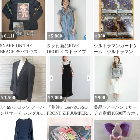
BN2642】
6,111
5,800
300
¥
¥
¥
SNAKE ON THE
タグ付新品RIVE
ウルトラマンカードゲ
BEACH チバユウスケ
DROITE ストライプフ
ーム ウルトラマント
ロンT XL ステッカー
リルカラーブラウス
レギア R BP08-073 4
枚 美品
1,500
7,000
900
¥
¥
¥
7.4 h973 ロッソ アーバ
『別注』Lee×ROSSO
美品✨アーバンリサー
ンリサーチ シングルジ
FRONT ZIP JUMPER
チ☆定価10500円☆ホワ
ャケット L 日本製
SKIRT
イトひざ丈スカート