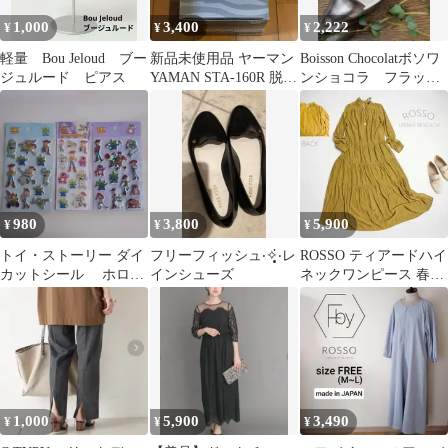
1,000
3,400
2,222
¥
¥
¥
軽量 Bou Jeloud ブー
新品未使用品 ヤーマン
Boisson Chocolatボソワ
ジュルード ピアス
YAMAN STA-160R 脱毛
ンショコラ フラット
器ノーノーフォーメン
シューズ 22.5
980
3,800
5,900
¥
¥
¥
トイ・ストーリー ダイ
フリーフィッシュ‧✧̣̥̇‧レ
ROSSO ティアードハイ
カットシール ホログ
インシューズ
ネックワンピース 春
ラムステッカーシー
夏 黄色 長袖 アー
ル 3点セット
バンリサーチ
1,000
5,900
3,490
¥
¥
¥