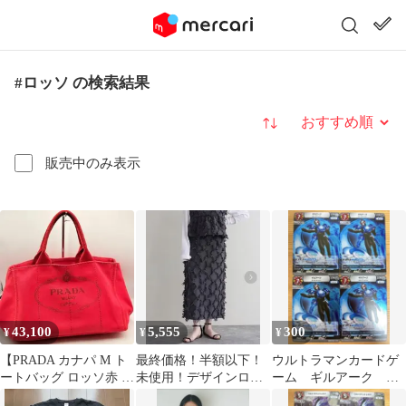
#ロッソ の検索結果
並び替え
販売中のみ表示
43,100
5,555
300
¥
¥
¥
【PRADA カナパ M ト
最終価格！半額以下！
ウルトラマンカードゲ
ートバッグ ロッソ赤 ギ
未使用！デザインロン
ーム ギルアーク R
ャラ付き 美品
グスカート
BP08-102 4枚 美品