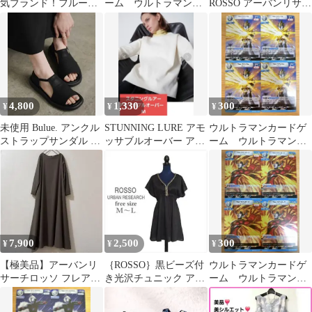
気ブランド！フルーツ
ーム ウルトラマンア
ROSSO アーバンリサー
オブザルーム 半袖オ
ーク R BP08-062 4
チ ロッソ 裾フレアワン
ーバーサイズTシャツ
枚 美品
ピース 長袖 チャコール
グレー ミディ丈 Free
フリーサイズ 春秋 冬
RA07-26F002 Aライン
ボリューム袖 リブ ニッ
トポンチ OM13676MR
4,800
1,330
300
¥
¥
¥
未使用 Bulue. アンクル
STUNNING LURE アモ
ウルトラマンカードゲ
ストラップサンダル レ
ッサブルオーバー アイ
ーム ウルトラマンブ
ディース 黒 サイズ37
ボリー
ル RR BP08-031 4枚
美品
7,900
2,500
300
¥
¥
¥
【極美品】アーバンリ
｛ROSSO｝黒ビーズ付
ウルトラマンカードゲ
サーチロッソ フレアロ
き光沢チュニック アー
ーム ウルトラマンオ
ングワンピース カーキ
バンリサーチ フリー M
ーブ R BP06-018 4
F
～L位
枚 美品