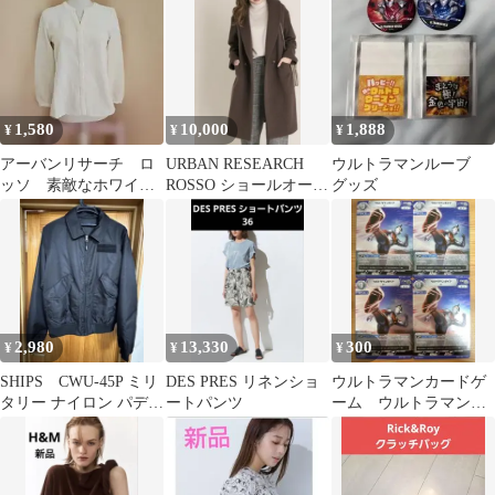
ュニック F
ンピース
1,580
10,000
1,888
¥
¥
¥
アーバンリサーチ ロ
URBAN RESEARCH
ウルトラマンルーブ
ッソ 素敵なホワイト
ROSSO ショールオーバ
グッズ
の長袖 シンプル ブラウ
ーコート ブラウン
ス
2,980
13,330
300
¥
¥
¥
SHIPS CWU-45P ミリ
DES PRES リネンショ
ウルトラマンカードゲ
タリー ナイロン パデッ
ートパンツ
ーム ウルトラマンガ
ト フライト ジャケット
イア R BP07-005 4
枚 美品