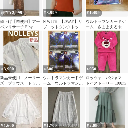
2,999
3,999
1,499
現在 ¥
¥
¥
値下げ【未使用】アー
N WITH. 【2WAY】リ
ウルトラマンカードゲ
バンリサーチ F by
ブニットタンクトップ
ーム さまよえる未
ROSSO すずらん柄ワン
オレンジ F
来 PR-055 プロモ 未
ピース F
開封 美品
3,900
300
950
¥
¥
¥
新品未使用 ノーリー
ウルトラマンカードゲ
ロッツォ パジャマ
ズ ブラウス トップ
ーム ウルトラマント
トイストーリー 100cm
ス ホワイト 36
レギア RR BP08-076 4
枚
1,600
1,700
2,080
¥
¥
¥