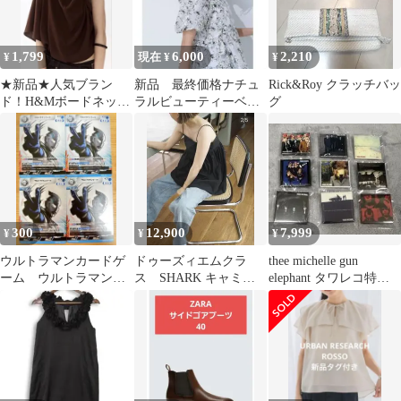
1,799
6,000
2,210
¥
現在 ¥
¥
★新品★人気ブラン
新品 最終価格ナチュ
Rick&Roy クラッチバッ
ド！H&Mボードネック
ラルビューティーベー
グ
クリンクルトップス
シック フラワーオパー
ルペプラムブラウス
300
12,900
7,999
¥
¥
¥
ウルトラマンカードゲ
ドゥーズィエムクラ
thee michelle gun
ーム ウルトラマンフ
ス SHARK キャミソ
elephant タワレコ特典
ーマ RR BP08-054 4
ール 黒 タフタ
缶バッジ
枚 美品