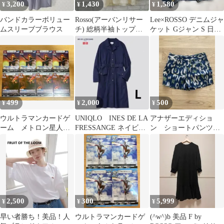
3,200
1,430
1,580
¥
¥
¥
バンドカラーボリュー
Rosso(アーバンリサー
Lee×ROSSO デニムジャ
ムスリーブブラウス
チ) 総柄半袖トップス
ケット Gジャン S 日本
古着
製
499
2,000
500
¥
¥
¥
ウルトラマンカードゲ
UNIQLO INES DE LA
アナザーエディショ
ーム メトロン星人
FRESSANGE ネイビー
ン ショートパンツ
BP07 R RR 各 4枚 美
ロングコート
エスニック
品
2,500
300
5,999
¥
¥
¥
早い者勝ち！美品！人
ウルトラマンカードゲ
(^w^)b 美品 F by