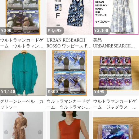
300
3,699
2,300
¥
¥
¥
ウルトラマンカードゲ
URBAN RESEARCH
美品
ーム ウルトラマンネ
ROSSO ワンピース F
URBANRESEARCH
クサス R BP07-006 4
花柄 ブルー 春夏
ROSSO ワンピース 花
枚 美品
柄 シャンタン
1,140
300
499
¥
¥
¥
グリーンレーベル カ
ウルトラマンカードゲ
ウルトラマンカードゲ
ットソー
ーム ウルトラマンブ
ーム ジャグラス ジ
ル R BP08-030 4枚
ャグラー ゼッパンド
美品
ン R RR 各4枚