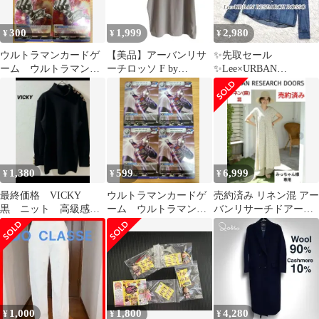
300
1,999
2,980
¥
¥
¥
ウルトラマンカードゲ
【美品】アーバンリサ
✨先取セール
ーム ウルトラマンネ
ーチロッソ F by
✨Lee×URBAN
クサス R BP03-010 4
ROSSO ドルマンカット
RESEARCH デニムシャ
枚 美品
ソー 茶 F
ツ 長袖 M
1,380
599
6,999
¥
¥
¥
最終価格 VICKY
ウルトラマンカードゲ
売約済み リネン混 アー
黒 ニット 高級感
ーム ウルトラマンテ
バンリサーチドアーズ
プラステ ZARA 好
ィガ RR UD01-003 4
ドット ワンピース
きな方
枚 美品
1,000
1,800
4,280
¥
¥
¥