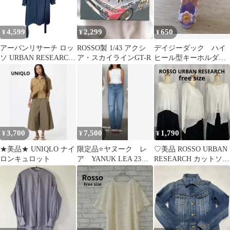
4,599
2,299
650
¥
¥
¥
アーバンリサーチ ロッ
ROSSO製 1/43 アクシ
デイジーダック ハイ
ソ URBAN RESEARCH
ア・スカイラインGT-R
ヒール型キーホルダー
ワンピース 紺 ネイビー
リボン付き
3,700
7,500
1,790
¥
¥
¥
★美品★ UNIQLO ナイ
限定品⭐️ヤヌーク レ
♡美品 ROSSO URBAN
ロンキュロット
ア YANUK LEA 23
RESEARCH カットソー
57133507
ホワイト