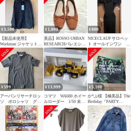
イト
3,500
1,080
800
¥
¥
¥
【新品未使用】
美品】ROSSO URBAN
NICECLAUP サロペッ
Workman ジャケット
RESEARCHバレエシュ
ト オールインワン パ
ブラック LL
ーズ スエード38ヒール
ンツ 夏 ブラック
黒
599
13,999
5,100
¥
¥
¥
アーバンリサーチロッ
コマツ WA600 ホイー
か*ぶ様 【極美品】The
ソ ポロシャツ グレ
ルローダー 1/50 未展
Birthday『PARTY
ー Lサイズ
示品
PEOPLE / OL