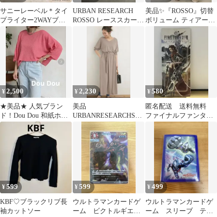
サニーレーベル＊タイ
URBAN RESEARCH
美品✨『ROSSO』切替
プライター2WAYブラ
ROSSO レーススカート
ボリューム ティアード
ウス
タイト Iライン 36
ギャザー マキシ スカー
ト F
2,500
2,230
580
¥
¥
¥
★美品★ 人気ブラン
美品
匿名配送 送料無料
ド！Dou Dou 和紙ホー
URBANRESEARCHSO
ファイナルファンタジ
ルガーメントボートネ
NNYLABELVドルマン
ー ロッソ 武器 キ
ックニット
マキシワンピース
ーホルダー
599
599
499
¥
¥
¥
KBF♡ブラックリブ長
ウルトラマンカードゲ
ウルトラマンカードゲ
袖カットソー
ーム ビクトルギエ
ーム スリーブ ティ