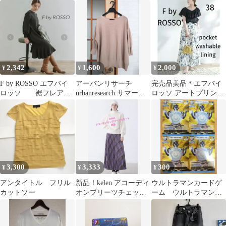
ル AP BP08-070 美品
ガ ブレーザー 70枚
入 未開封
2,342
1,600
2,000
¥
¥
¥
F by ROSSO エフバイ
アーバンリサーチ
完売品美品＊エフバイ
ロッソ 裾フレアワ
urbanresearch サマーセ
ロッソ アートプリント
ンピース
ーター
ロングスカート38 洗え
る両ポケット◎
3,300
3,333
300
¥
¥
¥
アンタイトル フリル
新品！kelen アコーディ
ウルトラマンカードゲ
カットソー
オンプリーツチェック
ーム ウルトラマンタ
スカート
イタス RR BP08-042 4
枚