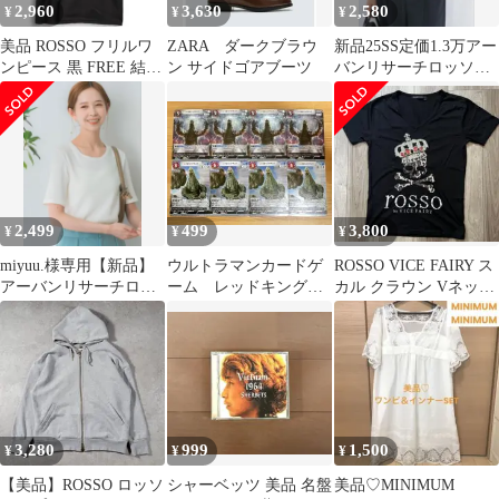
2,960
3,630
2,580
¥
¥
¥
美品 ROSSO フリルワ
ZARA ダークブラウ
新品25SS定価1.3万アー
ンピース 黒 FREE 結婚
ン サイドゴアブーツ
バンリサーチロッソカ
式 パーティー フォーマ
ラーフリルブラウスベ
ル
ージュリボン
2,499
499
3,800
¥
¥
¥
miyuu.様専用【新品】
ウルトラマンカードゲ
ROSSO VICE FAIRY ス
アーバンリサーチロッ
ーム レッドキング
カル クラウン Vネック
ソ コンパクトコット
BP07 R RR 各 4枚 美
Tシャツ L 黒
ンリブTシャツ
品
3,280
999
1,500
¥
¥
¥
【美品】ROSSO ロッソ
シャーベッツ 美品 名盤
美品♡MINIMUM