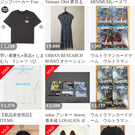
ジップパーカー Free グ
Vietnam 1964 夢見るス
MINIMUMレースワン
レー
トロベリー 浅井健一
ピース インナー 2枚セ
ット M
1,200
9,000
300
¥
¥
¥
早い者勝ち⭐︎美品⭐︎ しま
URBAN RESEARCH
ウルトラマンカードゲ
むら Tシャツ（ひつ
ROSSO オケーションド
ーム ウルトラマンオ
じのショーン） オー
レス ブライダルドレ
メガ R BP08-066 4
バーサイズ
ス
枚 美品
1,370
2,500
1,199
¥
¥
¥
【新品未使用品】
unkie アンキー downy
ウルトラマンカードゲ
ITEMS
青木裕 LOSALIOS ダウ
ーム ウルトラマンブ
URBANRESEARCH半
ニー TOKIE
レーザー RR UD01-
袖トップスのみ ホワ
006 4枚