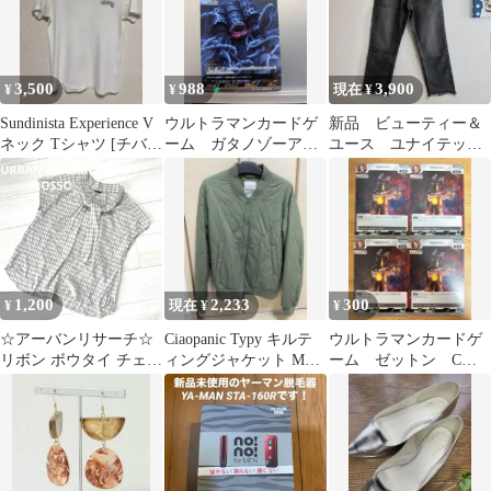
3,500
988
3,900
¥
¥
現在 ¥
Sundinista Experience V
ウルトラマンカードゲ
新品 ビューティー＆
ネック Tシャツ [チバユ
ーム ガタノゾーア
ユース ユナイテッド
ウスケ]
AP BP05-084
アローズ 9分丈ブラッ
クデニム25
1,200
2,233
300
¥
現在 ¥
¥
☆アーバンリサーチ☆
Ciaopanic Typy キルテ
ウルトラマンカードゲ
リボン ボウタイ チェッ
ィングジャケット Mサ
ーム ゼットン C
ク柄 ノースリーブ ブラ
イズ オリーブグリーン
BP03-076 4枚 美品
ウス