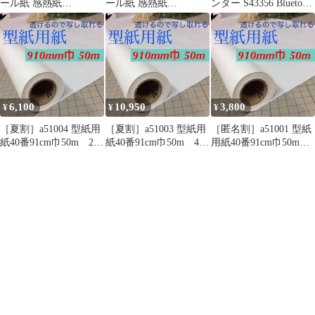
ール紙 感熱紙
ール紙 感熱紙
ンター S43356 Bluetooth
57×25mm 詰め替え プ
57×25mm 詰め替え プ
対応 印刷確認済み 中古
リント用紙 トイカメラ
リント用紙 トイカメラ
(5巻）
（10巻）
6,100
10,950
3,800
¥
¥
¥
［夏割］a51004 型紙用
［夏割］a51003 型紙用
［匿名割］a51001 型紙
紙40番91cm巾50m 2
紙40番91cm巾50m 4
用紙40番91cm巾50m 1
本 新品パターン用紙
本 新品パターン用紙
本 新品パターン用紙