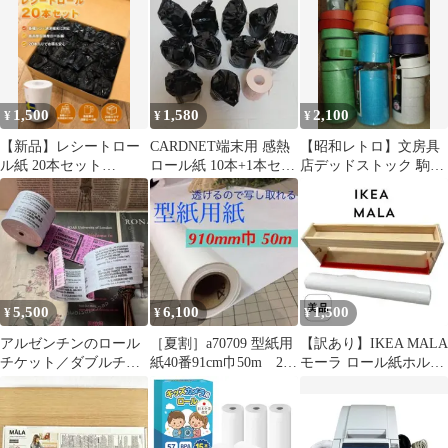
1,500
1,580
2,100
¥
¥
¥
【新品】レシートロー
CARDNET端末用 感熱
【昭和レトロ】文房具
ル紙 20本セット
ロール紙 10本+1本セッ
店デッドストック 駒印
58×45mm Stera対応 感
ト 未使用
ほか カラー紙テープ 大
熱紙
量まとめ売り
5,500
6,100
1,500
¥
¥
¥
アルゼンチンのロール
［夏割］a70709 型紙用
【訳あり】IKEA MALA
チケット／ダブルチケ
紙40番91cm巾50m 2
モーラ ロール紙ホルダ
ット／ピンク
本 新品パターン用紙
ー&ロール紙