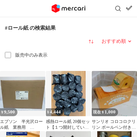
#ロール紙 の検索結果
並び替え
販売中のみ表示
9,500
4,444
1,000
¥
¥
現在 ¥
エプソン 半光沢ロー
感熱ロール紙 20個セッ
サンリオ コロコロクリ
ル紙 業務用
ト【１つ開封していま
リン ボールペン付きロ
127mm×100m
す】
ールメモ 平成レトロ