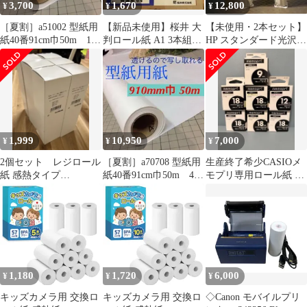
3,700
1,670
12,800
¥
¥
¥
［夏割］a51002 型紙用
【新品未使用】桜井 大
【未使用・2本セット】
紙40番91cm巾50m 1
判ロール紙 A1 3本組
HP スタンダード光沢フ
本 新品パターン用紙
（トレペ / 普通紙 ）
ォト用紙 610mm×30.5m
1,999
10,950
7,000
¥
¥
¥
2個セット レジロール
［夏割］a70708 型紙用
生産終了希少CASIOメ
紙 感熱タイプ
紙40番91cm巾50m 4
モプリ専用ロール紙 7
5880SKFH80M 5巻入エ
本 新品パターン用紙
箱セット (9/12/18mm)D
アレジ対応
1,180
1,720
6,000
¥
¥
¥
キッズカメラ用 交換ロ
キッズカメラ用 交換ロ
◇Canon モバイルプリ