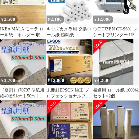
2,500
2,100
12,000
¥
¥
¥
IKEA MÅLA モーラ ロ
キッズカメラ用 交換ロ
◇CITIZEN CT-S601 レ
ール紙 ホルダー 収納
ール紙 感熱紙
シートプリンター USB
付き
57×25mm 詰め替え プ
接続 印刷確認済み 現状
リント用紙 トイカメラ
品
（15巻）
3,700
12,000
4,200
¥
¥
¥
［夏割］a70707 型紙用
未開封EPSON 純正 プ
書道用 ロール紙 1000枚
紙40番91cm巾50m 1本
ロフェッショナルフォ
セット×2個
新品パターン用紙
トペーパー
406mm×30.5m