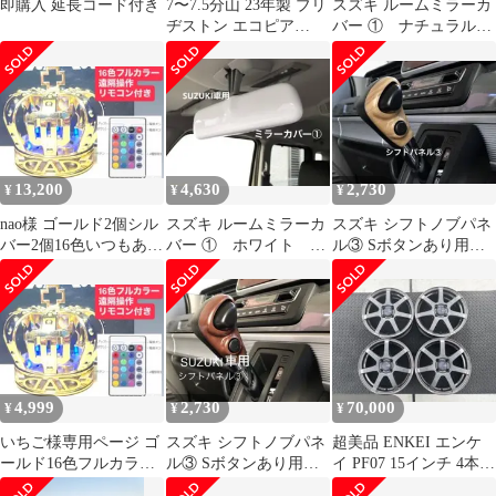
即購入 延長コード付き
7〜7.5分山 23年製 ブリ
スズキ ルームミラーカ
ヂストン エコピア
バー ① ナチュラルウ
EP150 165/55r15
ッド 新型ジムニー
初代 ハスラー
13,200
4,630
2,730
¥
¥
¥
nao様 ゴールド2個シル
スズキ ルームミラーカ
スズキ シフトノブパネ
バー2個16色いつもあり
バー ① ホワイト 新
ル③ Sボタンあり用
がとうございます延長
型ジムニー 初代 ハ
ナチュラルウッド 新
コード2つ
スラー
型ハスラー
4,999
2,730
70,000
¥
¥
¥
いちご様専用ページ ゴ
スズキ シフトノブパネ
超美品 ENKEI エンケ
ールド16色フルカラー
ル③ Sボタンあり用
イ PF07 15インチ 4本セ
遠隔操作リモコン付き
マット茶木目 新型ハ
ット