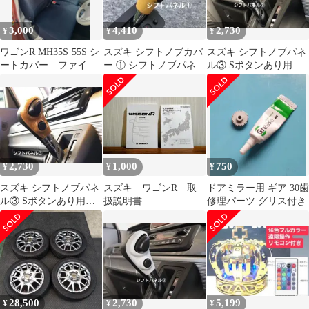
3,000
4,410
2,730
¥
¥
¥
ワゴンR MH35S·55S シ
スズキ シフトノブカバ
スズキ シフトノブパネ
ートカバー ファイン
ー ① シフトノブパネ
ル③ Sボタンあり用
メッシュファブリック
ル イエロー 初代ハ
カーボンルック 新型
スラー
ハスラー
2,730
1,000
750
¥
¥
¥
スズキ シフトノブパネ
スズキ ワゴンR 取
ドアミラー用 ギア 30歯
ル③ Sボタンあり用
扱説明書
修理パーツ グリス付き
ユーカリ茶木目 新型
ハスラー
28,500
2,730
5,199
¥
¥
¥