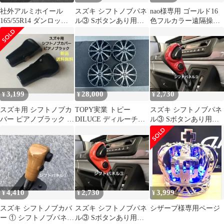
社外アルミホイール
スズキ シフトノブパネ
nao様専用 ゴールド16
165/55R14 ダンロップ
ル③ Sボタンあり用
色フルカラー遠隔操作
エナセーブ EC204 4本
グレーイッシュホワイ
リモコン付5199円延長
ト 新型ハスラー
コード付き
3,199
28,000
2,730
¥
¥
¥
スズキ用 シフトノブカ
TOPY実業 トピー
スズキ シフトノブパネ
バー ピアノブラック ハ
DILUCE ディルーチェ
ル③ Sボタンあり用
スラー ワゴンR等 新品
15インチ 4本セット
レッド 新型ハスラー
送料無料
4,410
2,730
3,999
¥
¥
¥
スズキ シフトノブカバ
スズキ シフトノブパネ
シザープ様専用ページ
ー ① シフトノブパネ
ル③ Sボタンあり用