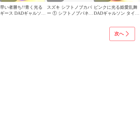
早い者勝ち!!青く光る
スズキ シフトノブカバ
ピンクに光る姫愛乱舞
ギース DADギャルソン
ー ① シフトノブパネ
DADギャルソン タイプ
タイプCROWN王冠
ル ホワイト 初代ハ
CROWN王冠 USB電源
USB電源
スラー
次へ