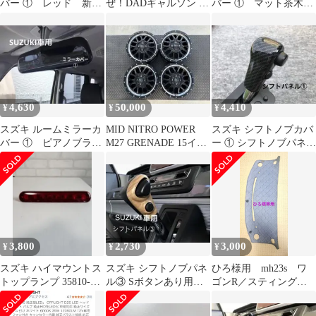
バー ① レッド 新型
ぜ！DADギャルソン 16
バー ① マット茶木
ジムニー 初代 ハス
色フルカラー遠隔操作
目 新型ジムニー 初
ラー
リモコン付き
代 ハスラー
4,630
50,000
4,410
¥
¥
¥
スズキ ルームミラーカ
MID NITRO POWER
スズキ シフトノブカバ
バー ① ピアノブラッ
M27 GRENADE 15イン
ー ① シフトノブパネ
ク 新型ジムニー 初
チ 4本
ル カーボンルック
代 ハスラー
初代ハスラー
3,800
2,730
3,000
¥
¥
¥
スズキ ハイマウントス
スズキ シフトノブパネ
ひろ様用 mh23s ワ
トップランプ 35810-
ル③ Sボタンあり用
ゴンR／スティングレ
85K00
ナチュラルウッド 新
ー用ダッシュボードマ
型ハスラー
ット