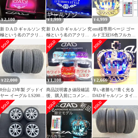
2,100
1,999
4,999
¥
¥
¥
新 D.A.D ギャルソン 究
新 D.A.D ギャルソン 究
emi様専用ページ ゴー
極という名のアクリル
極という名のアクリル
ルド王冠16色フルカラ
プレート ピンクに光る
プレート 青く光るLED
ー遠隔操作リモコン付
LED
き4999円
22,000
1,100
2,666
¥
¥
¥
8分山 23年製 グッドイ
商品説明書き値段確認
早い者勝ち!!青く光る
ヤー イーグル LS2000
後、購入前にコメント
DADギャルソン タイプ
165/50r15 4本
必要!!DAD詰め替え
CROWN王冠