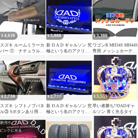
本 4.5J+45 4H100 ハス
ラー スペーシア エブリ
ィ 流用 スタッドレス用
4,630
3,888
3,380
¥
¥
¥
スズキ ルームミラーカ
新 D.A.D ギャルソン 究
ワゴンR MH34S MH44S
バー ① ナチュラルウ
極という名のアクリル
専用 メッシュカーテン
ッド 新型ジムニー
プレート 青く光るLED
2P 1列目 運転席 助手席
初代 ハスラー
マグネット＆フック固
定 サンシェード 網戸
遮光 断熱 日よけ Y503
2,730
2,777
3,555
¥
¥
¥
スズキ シフトノブパネ
新 D.A.D ギャルソン 究
早い者勝ち!!DADギャ
ル③ Sボタンあり用
極という名のアクリル
ルソン 青く光るタイプ
マット茶木目 新型ハ
プレート 青く光るLED
クラウンUSB電源コー
スラー
ド