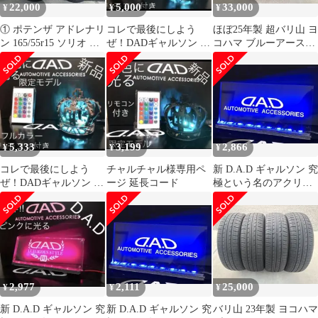
22,000
5,000
33,000
¥
¥
¥
① ポテンザ アドレナリ
コレで最後にしよう
ほぼ25年製 超バリ山 ヨ
ン 165/55r15 ソリオ 純
ぜ！DADギャルソン 16
コハマ ブルーアース
正15インチ 2本
色フルカラー遠隔操作
RV03CK 165/55r15
リモコン付き
5,333
3,199
2,866
¥
¥
¥
コレで最後にしよう
チャルチャル様専用ペ
新 D.A.D ギャルソン 究
ぜ！DADギャルソン 16
ージ 延長コード
極という名のアクリル
色フルカラー遠隔操作
プレート 青く光るLED
リモコン付き
2,977
2,111
25,000
¥
¥
¥
新 D.A.D ギャルソン 究
新 D.A.D ギャルソン 究
バリ山 23年製 ヨコハマ