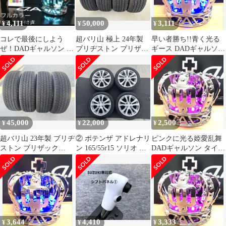
4,111
50,000
3,111
¥
¥
¥
コレで最後にしよう
超バリ山 極上 24年製
早い者勝ち!!青く光る
ぜ！DADギャルソン 16
ブリヂストン ブリザッ
ギース DADギャルソン
色フルカラー遠隔操作
ク VRX3 165/55r15
タイプCROWN王冠
リモコン付き
USB電源
45,000
22,000
2,500
¥
¥
¥
超バリ山 23年製 ブリヂ
② ポテンザ アドレナリ
ピンクに光る姫愛乱舞
ストン ブリザック
ン 165/55r15 ソリオ 純
DADギャルソン タイプ
VRX3 165/55r15 4本
正15インチ 2本
CROWN王冠 USB電源
3,644
4,410
3,333
¥
¥
¥