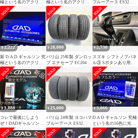
極という名のアクリル
極という名のアクリル
ブルーアース ES32
プレート ピンクに光る
プレート 青く光るLED
165/55r15 4本
LED
2,222
28,000
2,730
¥
¥
¥
新 D.A.D ギャルソン 究
バリ山 25年製 ダンロッ
スズキ シフトノブパネ
極という名のアクリル
プ エナセーブ EC204
ル③ Sボタンあり用
プレート 青く光るLED
165/55r15 4本
ピアノブラック 新型
ハスラー
3,888
25,000
3,866
¥
¥
¥
コレで最後にしよう
バリ山 24年製 ヨコハマ
D.A.D ギャルソン 究極
ぜ！DADギャルソン 16
ブルーアース ES32
という名の16色に光る
色フルカラー遠隔操作
165/55r15 4本
フルカラー 遠隔操作リ
リモコン付き
モコン付