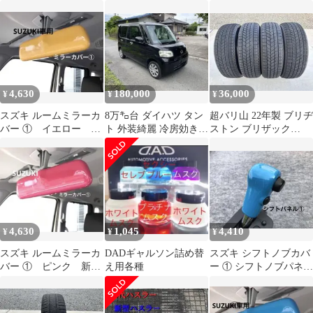
ル ユーカリ茶木目
オレンジ 新型ハスラ
初代ハスラー
ー
4,630
180,000
36,000
¥
¥
¥
スズキ ルームミラーカ
8万㌔台 ダイハツ タン
超バリ山 22年製 ブリヂ
バー ① イエロー 新
ト 外装綺麗 冷房効き
ストン ブリザック
型ジムニー 初代 ハ
⭕️ タイミングチェーン
VRX3 165/55r15 4本
スラー
式
4,630
1,045
4,410
¥
¥
¥
スズキ ルームミラーカ
DADギャルソン詰め替
スズキ シフトノブカバ
バー ① ピンク 新型
え用各種
ー ① シフトノブパネ
ジムニー 初代 ハス
ル ブルー 初代ハス
ラー
ラー