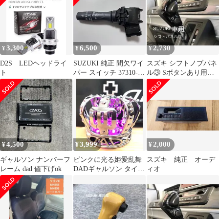
3,300
6,500
2,730
¥
¥
¥
D2S LEDヘッドライ
SUZUKI 純正 間欠ワイ
スズキ シフトノブパネ
ト
パー スイッチ 37310-
ル③ Sボタンあり用
74P20 JB64
ピアノブラック 新型
ハスラー
4,500
3,999
2,000
¥
¥
¥
ギャルソン ナンバーフ
ピンクに光る姫愛乱舞
スズキ 純正 オーデ
レーム dad 値下げok
DADギャルソン タイプ
ィオ
CROWN王冠 USB電源