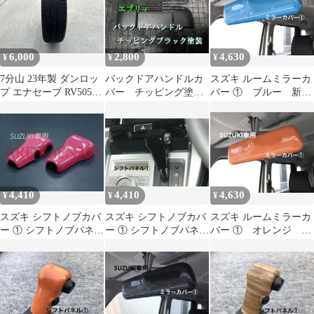
6,000
2,800
4,630
¥
¥
¥
7分山 23年製 ダンロッ
バックドアハンドルカ
スズキ ルームミラーカ
プ エナセーブ RV505
バー チッピング塗
バー ① ブルー 新型
165/55r15 1本
装 ハスラークロスビ
ジムニー 初代 ハス
ーエブリイ
ラー
4,410
4,410
4,630
¥
¥
¥
スズキ シフトノブカバ
スズキ シフトノブカバ
スズキ ルームミラーカ
ー ① シフトノブパネ
ー ① シフトノブパネ
バー ① オレンジ 新
ル ピンク 初代ハス
ル ピアノブラック
型ジムニー 初代 ハ
ラー
初代ハスラー
スラー