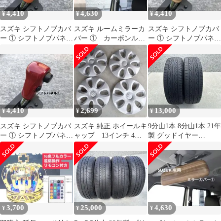
4,410
4,630
4,410
¥
¥
¥
スズキ シフトノブカバ
スズキ ルームミラーカ
スズキ シフトノブカバ
ー ① シフトノブパネ
バー ① カーボンルッ
ー ① シフトノブパネ
ル オレンジ 初代ハ
ク 新型ジムニー 初
ル ナチュラルウッ
スラー
代 ハスラー
ド 初代ハスラー
4,410
2,699
13,000
¥
¥
¥
スズキ シフトノブカバ
スズキ 純正 ホイールキ
9分山1本 8分山1本 21年
ー ① シフトノブパネ
ャップ 13インチ 4枚
製 グッドイヤー
ル レッド 初代ハス
セット アルト
LS2000 165/55r15
ラー
3,700
25,000
4,630
¥
¥
¥