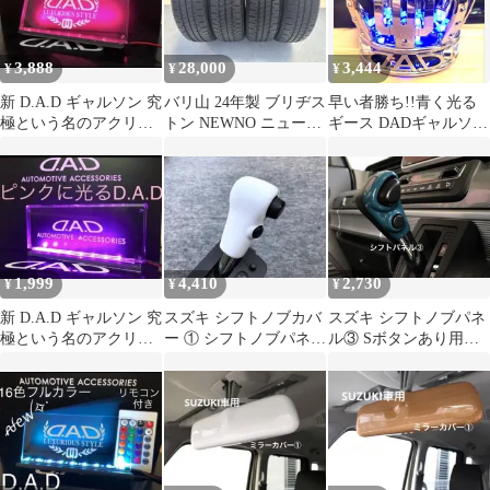
3,888
28,000
3,444
¥
¥
¥
新 D.A.D ギャルソン 究
バリ山 24年製 ブリヂス
早い者勝ち!!青く光る
極という名のアクリル
トン NEWNO ニューノ
ギース DADギャルソン
プレート ピンクに光る
165/55r15 4本
タイプCROWN王冠
LED
USB電源
1,999
4,410
2,730
¥
¥
¥
新 D.A.D ギャルソン 究
スズキ シフトノブカバ
スズキ シフトノブパネ
極という名のアクリル
ー ① シフトノブパネ
ル③ Sボタンあり用
プレート ピンクに光る
ル ホワイト 初代ハ
デニムブルー 新型ハ
LED
スラー
スラー