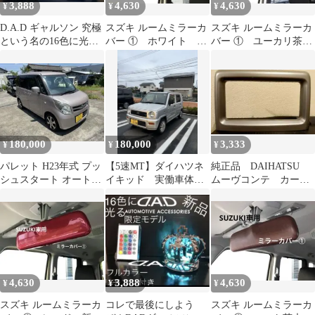
3,888
4,630
4,630
¥
¥
¥
D.A.D ギャルソン 究極
スズキ ルームミラーカ
スズキ ルームミラーカ
という名の16色に光る
バー ① ホワイト 新
バー ① ユーカリ茶木
フルカラー 遠隔操作リ
型ジムニー 初代 ハ
目 新型ジムニー 初
モコン付
スラー
代 ハスラー
180,000
180,000
3,333
¥
¥
¥
パレット H23年式 プッ
【5速MT】ダイハツネ
純正品 DAIHATSU
シュスタート オートエ
イキッド 実働車体
ムーヴコンテ カーナ
アコン タイミングチェ
車検1年強ETC有 東京
ビ枠 コンテ
ーンetc
近辺発
4,630
3,888
4,630
¥
¥
¥
スズキ ルームミラーカ
コレで最後にしよう
スズキ ルームミラーカ