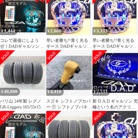
3,444
2,666
3,333
¥
¥
¥
コレで最後にしよう
早い者勝ち!!青く光る
早い者勝ち!!青く光る
ぜ！DADギャルソン 16
ギース DADギャルソン
ギース DADギャルソン
色フルカラー遠隔操作
タイプCROWN王冠
タイプCROWN王冠
リモコン付き
USB電源
USB電源
40,000
4,410
2,533
¥
¥
¥
バリ山 24年製 レグノ
スズキ シフトノブカバ
新 D.A.D ギャルソン 究
GR-Leggera 165/55r15 4
ー ① シフトノブパネ
極という名のアクリル
本
ル イエロー 初代ハ
プレート 青く光るLED
スラー