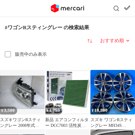
#ワゴンRスティングレー の検索結果
並び替え
販売中のみ表示
3,500
1,799
19,800
¥
¥
¥
スズキワゴンRスティ
新品 エアコンフィルタ
スズキ ワゴンRスティ
ングレー 2008年式
ー DCC7003 活性炭
ングレー MH34S
MH22S 右ライト
PM2.5 脱臭 抗菌 防カビ
MH44S 純正 15インチ 4