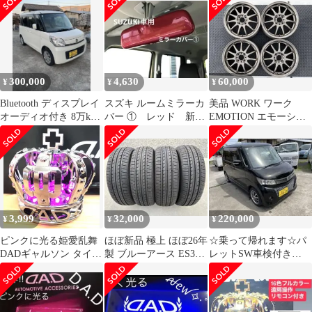
4999円
スラー
300,000
4,630
60,000
¥
¥
¥
Bluetooth ディスプレイ
スズキ ルームミラーカ
美品 WORK ワーク
オーディオ付き 8万km
バー ① レッド 新型
EMOTION エモーショ
SUZUKIスペーシア
ジムニー 初代 ハス
ン 11R 15インチ 4本
ラー
3,999
32,000
220,000
¥
¥
¥
ピンクに光る姫愛乱舞
ほぼ新品 極上 ほぼ26年
☆乗って帰れます☆パ
DADギャルソン タイプ
製 ブルーアース ES32
レットSW車検付き
CROWN王冠 USB電源
165/55r15 4本
Bluetoothナビ バックカ
メラ付き