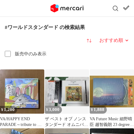
#ワールドスタンダード の検索結果
並び替え
販売中のみ表示
1,200
3,000
1,888
¥
¥
¥
VA/HAPPY END
ザ ベスト オブ ノンス
VA Future Music 細野晴
PARADE～tribute to は
タンダード オムニバス
臣 越智義朗 23 degrees
っぴいえんど～
細野晴臣ワールドスタ
他