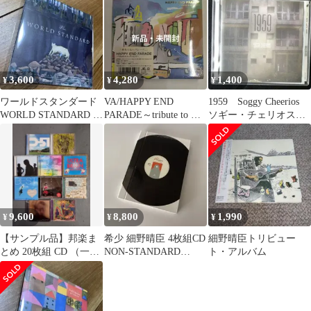
ンダード
3,600
4,280
1,400
¥
¥
¥
ワールドスタンダード
VA/HAPPY END
1959 Soggy Cheerios
WORLD STANDARD /
PARADE～tribute to は
ソギー・チェリオス
30ans
っぴいえんど～
鈴木惣一朗 直枝政広
9,600
8,800
1,990
¥
¥
¥
【サンプル品】邦楽ま
希少 細野晴臣 4枚組CD
細野晴臣トリビュー
とめ 20枚組 CD （一部
NON-STANDARD
ト・アルバム
DVDその他）Perfume
collection
他