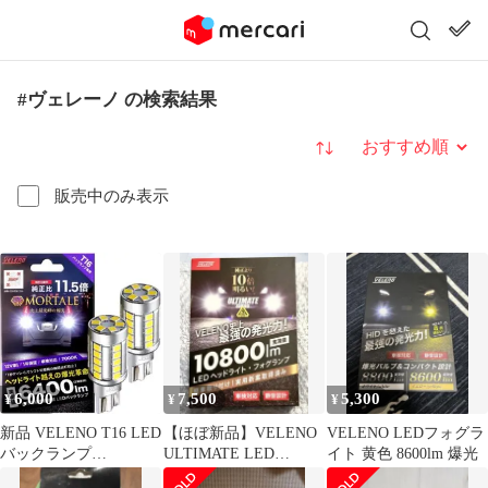
#ヴェレーノ の検索結果
並び替え
販売中のみ表示
6,000
7,500
5,300
¥
¥
¥
新品 VELENO T16 LED
【ほぼ新品】VELENO
VELENO LEDフォグラ
バックランプ
ULTIMATE LED
イト 黄色 8600lm 爆光
6400lm7000K 2球
10800lm HB4