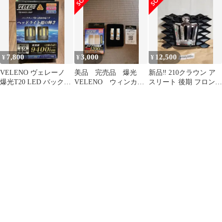
7,800
3,000
12,500
¥
¥
¥
VELENO ヴェレーノ
美品 完売品 爆光
新品‼️ 210クラウン ア
爆光T20 LED バックラ
VELENO ウィンカー
スリート 後期 フロント
ンプ 9400lm
バルブT20ピンチ部違
エンブレム 純正 ブラッ
い2個
ク