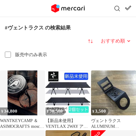
#ヴェントラクス の検索結果
並び替え
販売中のみ表示
34,800
30,500
3,500
¥
¥
¥
WANTKEYCAMP ＆
【新品未使用】
ヴェントラクス
ASIMOCRAFTS mosco
VENTLAX 2WAY アジ
ALUMINUM
蚊取り
ャスタブルコット 2個
CONTAINER