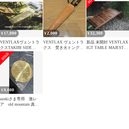
セット
LANTERN HOLDER
17,800
2,000
32,300
¥
¥
¥
VENTLAXヴェントラ
VENTLAX ヴェントラ
新品 未開封 VENTLAX
クスTAKIBI SIDE
クス 焚き火トング用
IGT TABLE MAJESTY
TABLE タン
レザーケース キャメ
LONG
ル
9,000
¥
azukiさま専用 激レ
ア old mountain 真
鍮 コースター