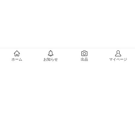
メルカリについて
ホーム
お知らせ
出品
マイページ
会社概要（運営会社）
採用情報
プレスリリース
公式ブログ
プレスキット
メルカリUS
メルカリShops
m department（エムデパ）
ヘルプ
ヘルプセンター（ガイド・お問い合わせ）
メルカリShopsでショップを開設する