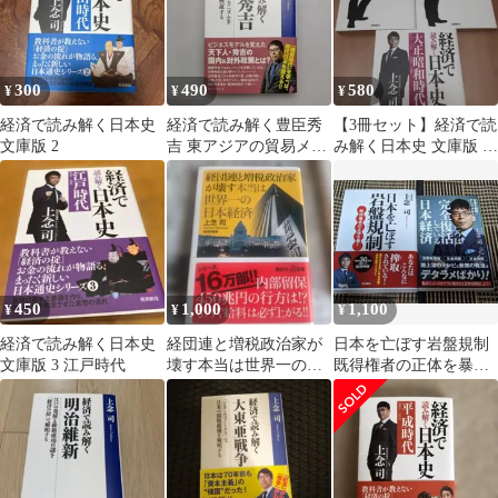
300
490
580
¥
¥
¥
経済で読み解く日本史
経済で読み解く豊臣秀
【3冊セット】経済で読
文庫版 2
吉 東アジアの貿易メカ
み解く日本史 文庫版 3
ニズムを「貨幣制度」
～5
から検証する
450
1,000
1,100
¥
¥
¥
経済で読み解く日本史
経団連と増税政治家が
日本を亡ぼす岩盤規制
文庫版 3 江戸時代
壊す本当は世界一の日
既得権者の正体を暴
本経済
く じつは完全復活し
ている日本経済