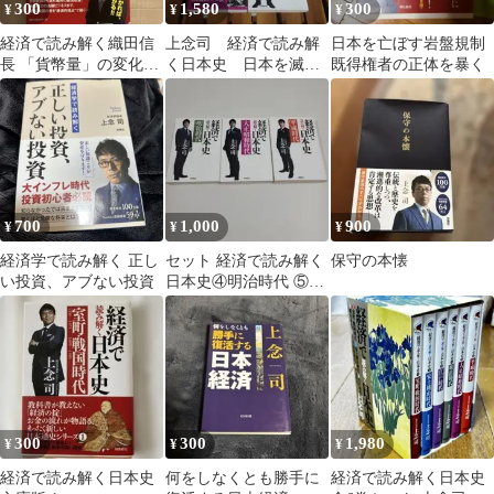
300
1,580
300
¥
¥
¥
経済で読み解く織田信
上念司 経済で読み解
日本を亡ぼす岩盤規制
長 「貨幣量」の変化か
く日本史 日本を滅ぼ
既得権者の正体を暴く
ら宗教と戦争の関係を
す岩盤規制
考察する
700
1,000
900
¥
¥
¥
経済学で読み解く 正し
セット 経済で読み解く
保守の本懐
い投資、アブない投資
日本史④明治時代 ⑤大
正昭和時代 ⑥平成時代
300
300
1,980
¥
¥
¥
経済で読み解く日本史
何をしなくとも勝手に
経済で読み解く日本史