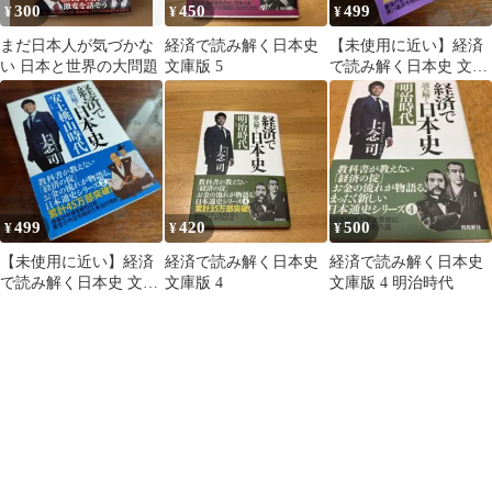
300
450
499
¥
¥
¥
まだ日本人が気づかな
経済で読み解く日本史
【未使用に近い】経済
い 日本と世界の大問題
文庫版 5
で読み解く日本史 文庫
版 3
499
420
500
¥
¥
¥
【未使用に近い】経済
経済で読み解く日本史
経済で読み解く日本史
で読み解く日本史 文庫
文庫版 4
文庫版 4 明治時代
版 2