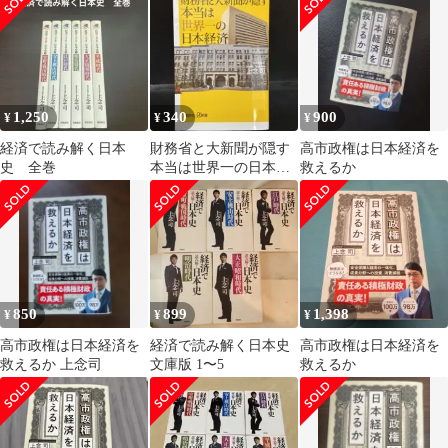
38)
の言葉
1,250
340
900
¥
¥
¥
経済で読み解く日本
財務省と大新聞が隠す
高市政権は日本経済を
史 全巻
本当は世界一の日本経
救えるか
済
850
899
1,398
¥
¥
¥
高市政権は日本経済を
経済で読み解く日本史
高市政権は日本経済を
救えるか 上念司
文庫版 1〜5
救えるか