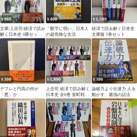
900
400
1,500
¥
¥
¥
文庫/上念司/経済で読み
「数字に弱い」日本人
経済で読み解く日本史
解く日本史 4冊セット
の超危険な生活
文庫版 5巻セット
2-F-6529
300
1,800
300
¥
¥
¥
デフレと円高の何が
上念司 経済で読み解く
論破力より伝達力 人を
「悪」か
日本史 全6巻 室町戦国
動かす、最強の話法
江戸明治大正昭和平成
岩盤規制