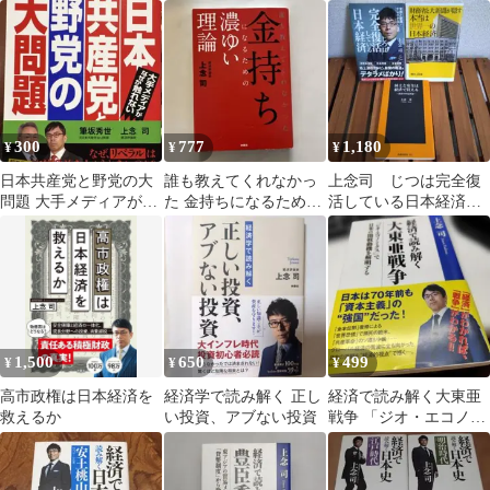
ス)を身につけること
だ! 若いビジ…
300
777
1,180
¥
¥
¥
日本共産党と野党の大
誰も教えてくれなかっ
上念司 じつは完全復
問題 大手メディアがな
た 金持ちになるための
活している日本経済
ぜか触れない
濃ゆい理論
国土と安全は経済で買
える
1,500
650
499
¥
¥
¥
高市政権は日本経済を
経済学で読み解く 正し
経済で読み解く大東亜
救えるか
い投資、アブない投資
戦争 「ジオ・エコノミ
クス」で日米の開戦動
機を解明する上念司