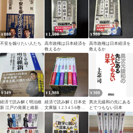
社新書
司
880
1,100
980
¥
¥
¥
不安を煽りたい人たち
高市政権は日本経済を
高市政権は日本経済を
救えるか
救えるか
349
1,980
300
¥
¥
¥
経済で読み解く明治維
経済で読み解く日本史
異次元緩和の先にある
新 江戸の発展と維新成
文庫版 1.2.3.4.5.6巻セ
とてつもない日本
功の謎を「経済の掟」
ット
で解明する上念司