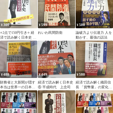
300
599
500
¥
¥
¥
⭐️2点で150円引き⭐️ 経
れいわ民間防衛
論破力より伝達力 人を
済で読み解く日本史 文
動かす、最強の話法
庫版 5 大正•昭和時代
上念司
488
449
580
¥
¥
¥
財務省と大新聞が隠す
経済で読み解く日本史
経済で読み解く織田信
本当は世界一の日本経
⑥ 平成時代 上念司
長 「貨幣量」の変化か
済
ら宗教と戦争の関係を
考察する