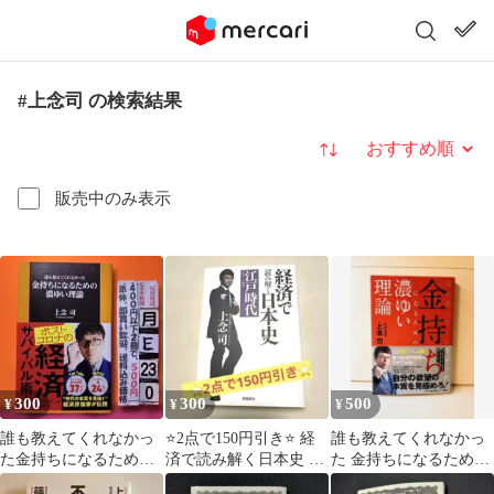
#上念司 の検索結果
並び替え
販売中のみ表示
300
300
500
¥
¥
¥
誰も教えてくれなかっ
⭐️2点で150円引き⭐️ 経
誰も教えてくれなかっ
た金持ちになるための
済で読み解く日本史 文
た 金持ちになるための
濃ゆい理論 上念司 扶桑
庫版 3 江戸時代 上念
濃ゆい理論