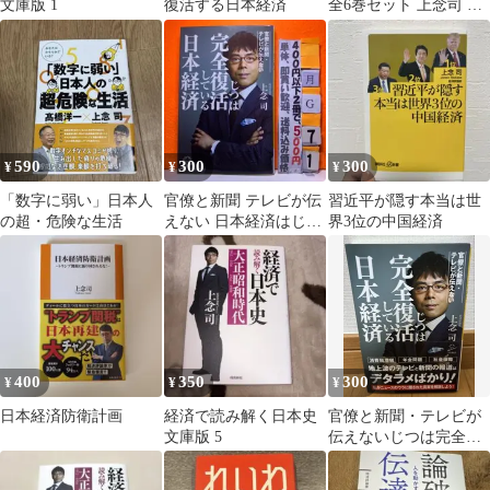
文庫版 1
復活する日本経済
全6巻セット 上念司 飛
鳥新社 箱付き
590
300
300
¥
¥
¥
「数字に弱い」日本人
官僚と新聞 テレビが伝
習近平が隠す本当は世
の超・危険な生活
えない 日本経済はじつ
界3位の中国経済
は完全復活している 上
念司
400
350
300
¥
¥
¥
日本経済防衛計画
経済で読み解く日本史
官僚と新聞・テレビが
文庫版 5
伝えないじつは完全復
活している日本経済