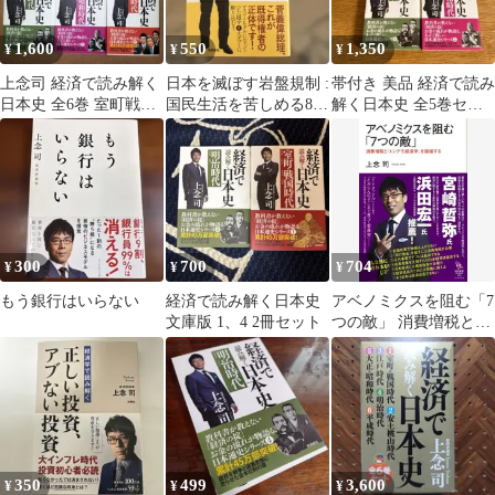
1,600
550
1,350
¥
¥
¥
上念司 経済で読み解く
日本を滅ぼす岩盤規制 :
帯付き 美品 経済で読み
日本史 全6巻 室町戦国
国民生活を苦しめる8の
解く日本史 全5巻セッ
江戸明治大正昭和平成
敵
ト 上念司 飛鳥新社
300
700
704
¥
¥
¥
もう銀行はいらない
経済で読み解く日本史
アベノミクスを阻む「7
文庫版 1、4 2冊セット
つの敵」 消費増税と
「トンデモ経済学」を
論破する (知的発見!
BOOKS 020) (知的発
見!BOOKS 20)
350
499
3,600
¥
¥
¥