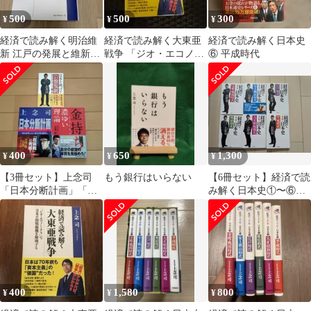
500
500
300
¥
¥
¥
経済で読み解く明治維
経済で読み解く大東亜
経済で読み解く日本史
新 江戸の発展と維新成
戦争 「ジオ・エコノミ
⑥ 平成時代
功の謎を「経済の掟」
クス」で日米の開戦動
で解明する
機を解明する 中古
400
650
1,300
¥
¥
¥
【3冊セット】上念司
もう銀行はいらない
【6冊セット】経済で読
「日本分断計画」「金
み解く日本史①〜⑥
持ちになるための濃ゆ
上念司著
い理論」他1冊
400
1,580
800
¥
¥
¥