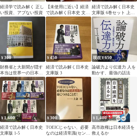
経済学で読み解く 正し
【未使用に近い】経済
経済で読み解く日本史
い投資、アブない投資
で読み解く日本史 文庫
文庫版 6巻セット 上念
版 4
司
300
450
650
¥
¥
現在 ¥
財務省と大新聞が隠す
経済で読み解く日本史
論破力より伝達力 人を
本当は世界一の日本経
文庫版 3
動かす、最強の話法
済
1,600
300
1,400
¥
¥
¥
経済で読み解く日本史
TOEICじゃない、必要
高市政権は日本経済を
文庫版 1-5
なのは経済常識(セン
救えるか