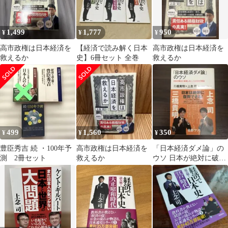
1,499
1,777
950
¥
¥
¥
高市政権は日本経済を
【経済で読み解く日本
高市政権は日本経済を
救えるか
史】6冊セット 全巻
救えるか
499
1,560
350
¥
¥
¥
豊臣秀吉 続 ・100年予
高市政権は日本経済を
「日本経済ダメ論」の
測 2冊セット
救えるか
ウソ 日本が絶対に破産
しない、これだけの理
由