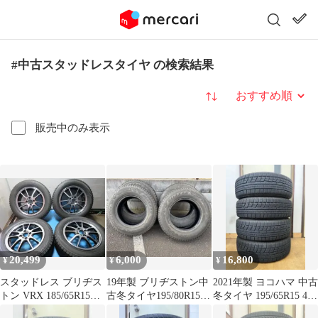
#中古スタッドレスタイヤ の検索結果
並び替え
販売中のみ表示
20,499
6,000
16,800
¥
¥
¥
スタッドレス ブリヂス
19年製 ブリヂストン中
2021年製 ヨコハマ 中古
トン VRX 185/65R15
古冬タイヤ195/80R15 4
冬タイヤ 195/65R15 4本
15×5.5J 4穴
本セット ジムニーシエ
セット