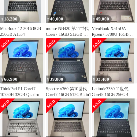
18,200
40,000
45,000
¥
¥
¥
MacBook 12 2016 8GB
mouse NB420 第11世代
VivoBook X515UA
256GB A1534
Corei7 16GB 512GB フ
Ryzen7 5700U 16GB
ルHD
256GB
66,900
39,800
33,400
¥
¥
¥
ThinkPad P1 Corei7
Spectre x360 第10世代
Latitude3330 11世代
10750H 32GB Quadro
Corei7 16GB 512GB 2in1
Corei5 16GB 256GB フ
ルHD