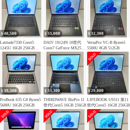
40,500
33,000
32,300
¥
¥
¥
Latitude7330 Corei5
DAIV 19124N 10世代
VersaPro VC-B Ryzen5
1245U 16GB 256GB
Corei7 GeForce MX250
5500U 8GB 512GB
FHD
8GB
39,300
33,300
29,800
¥
¥
¥
ProBook 635 G8 Ryzen5
THIRDWAVE BizPro 11
LIFEBOOK U9311 第11
5600U 16GB 256GB
世代Corei5 16GB 256GB
世代Corei5 16GB 256GB