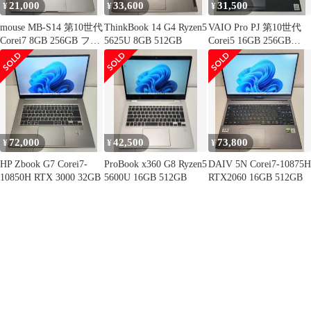
21,000
33,600
31,500
¥
¥
¥
mouse MB-S14 第10世代
ThinkBook 14 G4 Ryzen5
VAIO Pro PJ 第10世代
Corei7 8GB 256GB フル
5625U 8GB 512GB
Corei5 16GB 256GB
HD
FHD
72,000
42,500
73,800
¥
¥
¥
HP Zbook G7 Corei7-
ProBook x360 G8 Ryzen5
DAIV 5N Corei7-10875H
10850H RTX 3000 32GB
5600U 16GB 512GB
RTX2060 16GB 512GB