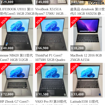
29,800
45,000
41,500
¥
¥
¥
LIFEBOOK U9311 第11
VivoBook X515UA
超美品 dynabook 第11世
世代Corei5 16GB 256GB
Ryzen7 5700U 16GB
代i5 16GB SSD256 静音
256GB
875g
40,000
66,900
18,200
¥
¥
¥
mouse NB420 第11世代
ThinkPad P1 Corei7
MacBook 12 2016 8GB
Corei7 16GB 512GB フ
10750H 32GB Quadro
256GB A1534
ルHD
72,000
31,500
33,400
¥
¥
¥
HP Zbook G7 Corei7-
VAIO Pro PJ 第10世代
Latitude3330 11世代