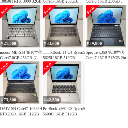
10850H RTX 3000 32GB
Corei5 16GB 256GB
Corei5 16GB 256GB フ
FHD
ルHD
21,000
33,600
39,800
¥
¥
¥
mouse MB-S14 第10世代
ThinkBook 14 G4 Ryzen5
Spectre x360 第10世代
Corei7 8GB 256GB フル
5625U 8GB 512GB
Corei7 16GB 512GB 2in1
HD
73,800
42,500
¥
¥
DAIV 5N Corei7-10875H
ProBook x360 G8 Ryzen5
RTX2060 16GB 512GB
5600U 16GB 512GB