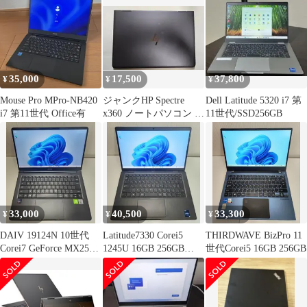
35,000
17,500
37,800
¥
¥
¥
Mouse Pro MPro-NB420
ジャンクHP Spectre
Dell Latitude 5320 i7 第
i7 第11世代 Office有
x360 ノートパソコン タ
11世代/SSD256GB
ッチスクリーン
33,000
40,500
33,300
¥
¥
¥
DAIV 19124N 10世代
Latitude7330 Corei5
THIRDWAVE BizPro 11
Corei7 GeForce MX250
1245U 16GB 256GB
世代Corei5 16GB 256GB
8GB
FHD