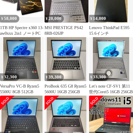
58,000
20,000
14,000
¥
¥
¥
1TB HP Spectre x360 13-
MSI PRESTIGE PS42
Lenovo ThinkPad E595
aw0xxx 2in1 ノートPC
8RB-026JP
15.6インチ
32,300
39,300
33,300
¥
¥
¥
VersaPro VC-B Ryzen5
ProBook 635 G8 Ryzen5
Let's note CF-SV1 第11
5500U 8GB 512GB
5600U 16GB 256GB
世代Corei5 16GB 256GB