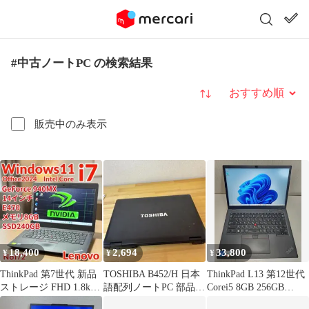
#中古ノートPC の検索結果
並び替え
販売中のみ表示
18,400
2,694
33,800
¥
¥
¥
ThinkPad 第7世代 新品
TOSHIBA B452/H 日本
ThinkPad L13 第12世代
ストレージ FHD 1.8kg
語配列ノートPC 部品取
Corei5 8GB 256GB
NVIDIA搭載
り用ジャンク
WUXGA