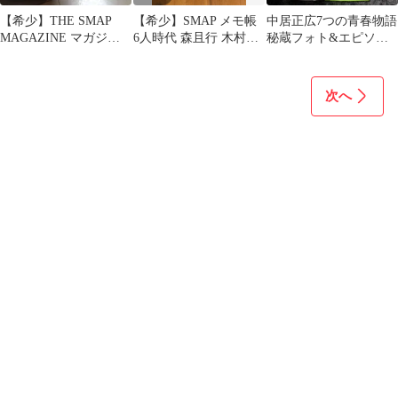
【希少】THE SMAP
【希少】SMAP メモ帳
中居正広7つの青春物語
MAGAZINE マガジン
6人時代 森且行 木村拓
秘蔵フォト&エピソー
ハウスムック
哉 中居正広 他
ド満載 心優しき"独裁
者"の想いは…
次へ