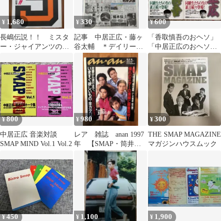
1,680
330
600
¥
¥
¥
長嶋伝説！！ ミスタ
記事 中居正広・藤ヶ
「香取慎吾のおヘソ」
ー・ジャイアンツの記
谷太輔 ＊デイリース
「中居正広のおヘソ」
録 スポーツニッポン
ポーツ1月15日
徹底解明 2冊セット
800
980
300
¥
¥
¥
中居正広 音楽対談
レア 雑誌 anan 1997
THE SMAP MAGAZINE
SMAP MIND Vol.1 Vol.2
年 【SMAP・筒井道
マガジンハウスムック
隆・いしだ壱成・田辺
誠一】
450
1,100
1,900
¥
¥
¥