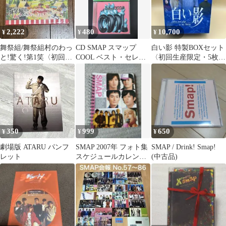
2,222
480
10,700
¥
¥
¥
舞祭組/舞祭組村のわっ
CD SMAP スマップ
白い影 特製BOXセット
と!驚く!第1笑〈初回
COOL ベスト・セレク
〈初回生産限定・5枚
盤・2枚組〉
ション
組〉 中居正広 竹内結子
他
350
999
650
¥
¥
¥
劇場版 ATARU パンフ
SMAP 2007年 フォト集
SMAP / Drink! Smap!
レット
スケジュールカレンダ
(中古品)
ー帳