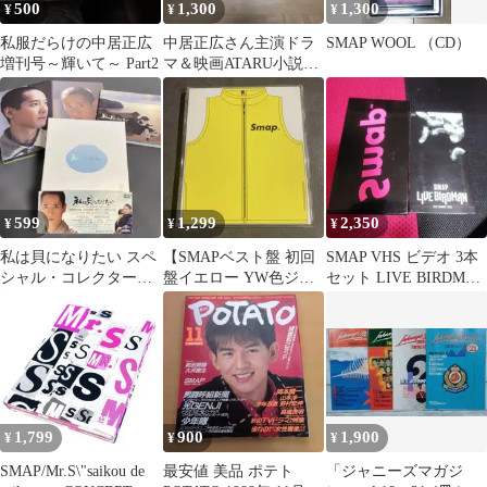
500
1,300
1,300
¥
¥
¥
私服だらけの中居正広
中居正広さん主演ドラ
SMAP WOOL （CD）
増刊号～輝いて～ Part2
マ＆映画ATARU小説全
5巻セット
599
1,299
2,350
¥
¥
¥
私は貝になりたい スペ
【SMAPベスト盤 初回
SMAP VHS ビデオ 3本
シャル・コレクター
盤イエロー YW色ジャ
セット LIVE BIRDMAN
ズ・エディション ('08
ケット】Smap Vest 結
スマップ
日)〈3枚組〉
婚式
1,799
900
1,900
¥
¥
¥
SMAP/Mr.S\"saikou de
最安値 美品 ポテト
「ジャニーズマガジ