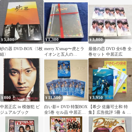
ェッカーズポスター
抜き TVstation2024年23
大谷翔平 BTS 高市早
号
苗 長嶋茂雄
5,800
1,300
3,800
¥
¥
¥
砂の器 DVD-BOX〈5枚
merry X'smap〜虎とラ
最後の恋 DVD 全6巻 全
組〉
イオンと五人の
巻セット 中居正広
男〜」 DVD SMAP
800
11,500
3,950
¥
¥
¥
中居正広 in 模倣犯 ビ
白い影⭐️ DVD 特製BOX
【希少 佐藤可士和 特
ジュアルブック
全5巻 セル品 中居正広
集】広告批評 5冊 ＆ デ
竹内結子
ザインの現場 1冊 計6冊