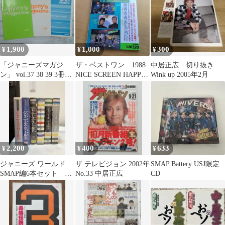
1,900
1,000
300
¥
¥
¥
「ジャニーズマガジ
ザ・ベストワン 1988
中居正広 切り抜き
ン」 vol.37 38 39 3冊セ
NICE SCREEN HAPPY
Wink up 2005年2月
ット
別冊
2,200
400
633
¥
¥
¥
ジャニーズ ワールド
ザ テレビジョン 2002年
SMAP Battery USJ限定
SMAP編6本セット 成
No.33 中居正広
CD
田昭次ソロライブ収録
あり