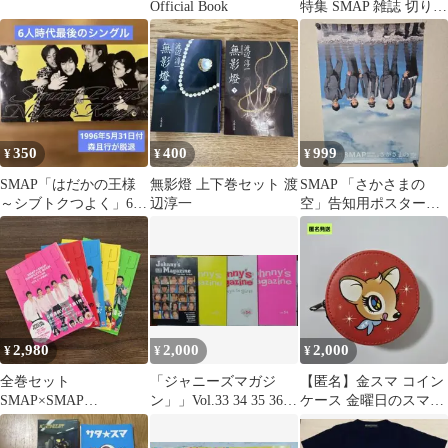
Official Book
特集 SMAP 雑誌 切り抜
き 当時物 希少
350
400
999
¥
¥
¥
SMAP「はだかの王様
無影燈 上下巻セット 渡
SMAP 「さかさまの
～シブトクつよく」6人
辺淳一
空」告知用ポスター
で最後のシングル
2012年発売 希少品
2,980
2,000
2,000
¥
¥
¥
全巻セット
「ジャニーズマガジ
【匿名】金スマ コイン
SMAP×SMAP
ン」」Vol.33 34 35 36 4
ケース 金曜日のスマた
COMPLETE BOOK
冊セット
ちへ
VOL.1〜5