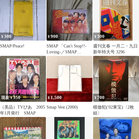
300
900
300
¥
¥
¥
SMAP/Peace!
SMAP 「Can't Stop!!-
週刊文春 一月二・九日
Loving-／SMAP
新年特大号 3296
MEDLEY」
350
1,500
700
現在 ¥
¥
¥
（美品）TVぴあ 2005
Smap Vest (2000)
模倣犯('02東宝)〈2枚
年1月発行 SMAP
組〉