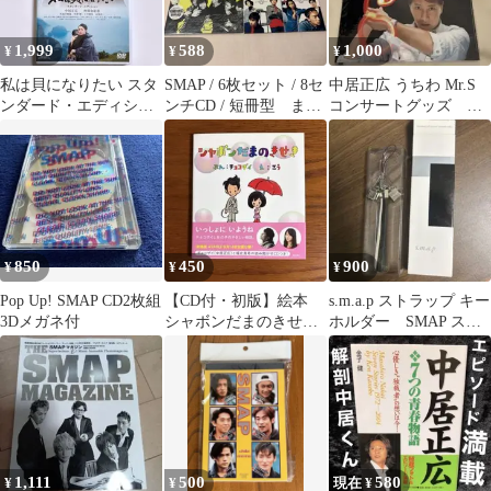
1,999
588
1,000
¥
¥
¥
私は貝になりたい スタ
SMAP / 6枚セット / 8セ
中居正広 うちわ Mr.S
ンダード・エディショ
ンチCD / 短冊型 まと
コンサートグッズ ク
ン 通常盤 DVD SMAP
め売り
リアファイル
中居正広
850
450
900
¥
¥
¥
Pop Up! SMAP CD2枚組
【CD付・初版】絵本
s.m.a.p ストラップ キー
3Dメガネ付
シャボンだまのきせき
ホルダー SMAP スマ
劇場版ATARU 中居正広
ップ
堀北真希
1,111
500
580
¥
¥
現在 ¥