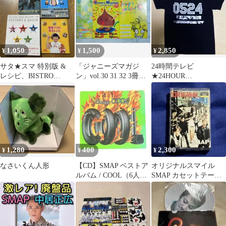
1,050
1,500
2,850
¥
¥
¥
サタ★スマ 特別版 &
「ジャニーズマガジ
24時間テレビ
レシピ、BISTRO
ン」vol.30 31 32 3冊セ
★24HOUR
SMAPRECIPE 7、広告
ット
TELEVISION★Tシャ
批評
ツ
1,280
400
2,300
¥
¥
¥
なさいくん人形
【CD】SMAP ベストア
オリジナルスマイル
ルバム / COOL（6人時
SMAP カセットテー
代・森且行在籍）
プ ORIGINAL SMILE
レア