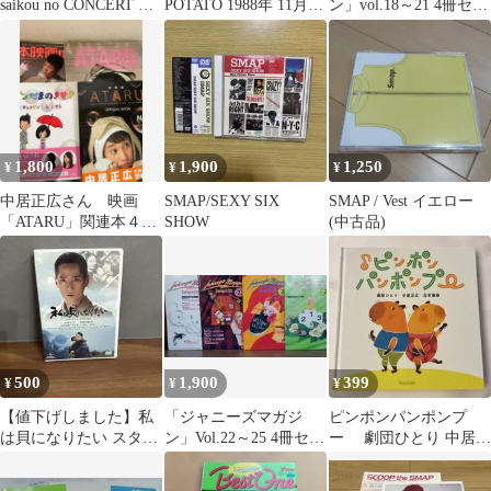
saikou no CONCERT …
POTATO 1988年 11月
ン」vol.18～21 4冊セッ
大沢樹生ポスター
ト
1,800
1,900
1,250
¥
¥
¥
中居正広さん 映画
SMAP/SEXY SIX
SMAP / Vest イエロー
「ATARU」関連本４冊
SHOW
(中古品)
セット
500
1,900
399
¥
¥
¥
【値下げしました】私
「ジャニーズマガジ
ピンポンパンポンプ
は貝になりたい スタン
ン」Vol.22～25 4冊セッ
ー 劇団ひとり 中居正
ダード・エディション
ト
広 古市憲寿