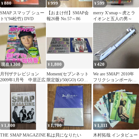
880
999
599
¥
¥
¥
SMAP スマップ シュー
【おまけ付】SMAP会
merry X'smap～虎とラ
ト!('94松竹) DVD
報26冊 No.57～86
イオンと五人の男～
300
1,800
420
現在 ¥
¥
¥
月刊ザテレビジョン
Moment(セブンネット
We are SMAP! 2010年
2009年1月号 中居正広
限定版)/50(GO) GO
フリクションボールペ
SMAP CDまとめ売り
ン 匿名配送 未開封
1,800
1,700
1,111
¥
¥
¥
THE SMAP MAGAZINE
私は貝になりたい
木村拓哉 インタビュー