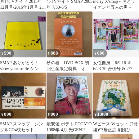
月刊TVガイド 2015年
◇TVガイド SMAP 2005
merry X'smap～虎とラ
12月号/2016年1月号 2冊
年 7/30-8/5
イオンと五人の男～
セット V6 錦戸亮
590
888
600
¥
¥
¥
SMAP ありがとう /
砂の器 DVD BOX 初
女性自身 6/9.16 ＆
show your smile シング
回生産限定特典 オリ
6/23.30 合併号 & 7/7 3
ルCD
ジナルストラップ&ポ
冊 まとめ売り
ストカード
800
800
1,000
¥
¥
¥
SMAP スマップ シン
最安値 ポテト POTATO
Wピース Wセット (2冊
グルCD4枚セット
1988年 4月 光GENJI
組)中居正広 劇団ひと
り 古市憲寿