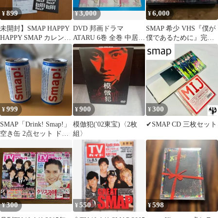
899
3,000
6,000
¥
¥
¥
未開封】SMAP HAPPY
DVD 邦画ドラマ
SMAP 希少 VHS『僕が
HAPPY SMAP カレンダ
ATARU 6巻 全巻 中居正
僕であるために』完全
ーバンダナCDセット
広 栗山千明 レンタル
版 SMAP主演ドラマ セ
ル版
999
900
300
¥
¥
¥
SMAP「Drink! Smap!」
模倣犯('02東宝)〈2枚
✔︎SMAP CD 三枚セット
空き缶 2点セット ドリ
組〉
スマ 2002年
300
550
598
¥
¥
¥