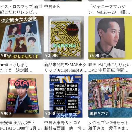
ビストロスマップ 新世
中居正広
「ジャニーズマガジ
紀こだわりレシピ
ン」Vol.26～29 4冊セ
SMAP×SMAP 扶桑社 料
ット
理本 中古
870
2,000
600
¥
¥
¥
★値下げしまし
新品未開封‼️SMAP★ク
映画 私に貝になりたい
た！❢ 決定版
リップ★clip!Smap!★コ
DVD 中居正広 仲間由
★BEST 女の演歌
ンプリートシングルス
紀恵
900
300
777
¥
¥
現在 ¥
最安値 美品 ポテト
中居＆東野＆ヒロミ
女性セブン 3冊セット
POTATO 1988年 2月 チ
勝村＆西畑 他 切り
雅子さま 愛子さま