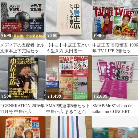
699
300
900
¥
¥
¥
メディアの支配者 セル
【中古】中居正広とい
中居正広 香取慎吾 1996
文庫本上下完結セット
う生き方 太田省一
年 TV LIFE 2冊セット
《中川一徳》定価1936
※送料無料 即購入可
円/講談社文庫
500
1,499
2,699
¥
¥
¥
J-GENERATION 2016年
SMAP関連本5冊セット
SMAP/Mr.S"saikou de
11月号 中居正広
中居正広 まるごと百科
saikou no CONCERT
崩壊現象と解散への序
T…
章 他