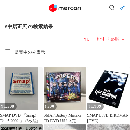
#中居正広 の検索結果
並び替え
販売中のみ表示
1,500
500
1,999
¥
¥
¥
SMAP DVD 『Smap!
SMAP Battery Mistake!
SMAP LIVE BIRDMAN
Tour! 2002!』 (3枚組)
CD DVD USJ 限定
[DVD]