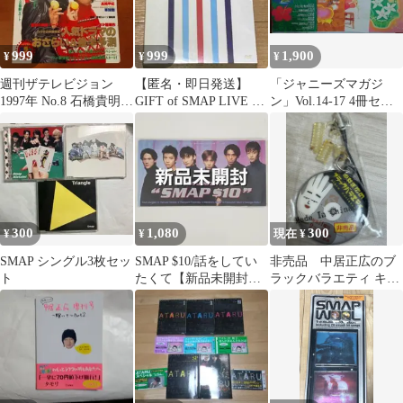
999
999
1,900
¥
¥
¥
週刊ザテレビジョン
【匿名・即日発送】
「ジャニーズマガジ
1997年 No.8 石橋貴明
GIFT of SMAP LIVE 国
ン」Vol.14-17 4冊セッ
中居正広
内正規品 DVD
ト
300
1,080
300
¥
¥
現在 ¥
SMAP シングル3枚セッ
SMAP $10/話をしてい
非売品 中居正広のブ
ト
たくて【新品未開封
ラックバラエティ キー
8cmCD 国内正規品】
ホルダー 付属品壊れ
てます