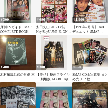
300
696
1,900
¥
¥
¥
月刊TVガイド SMAP
安田丸山 2012TV誌
【1996年2月号】Duet
COMPLETE BOOK
Hey!Say!JUMP 嵐 ONE
デュエット SMAP
PIECE 4冊
KinKi Kids V6
400
300
650
¥
¥
¥
木村拓哉31歳の肖像 本
【美品】映画フライヤ
SMAP CD＆写真集 まと
ー 劇場版 ATARU 1枚
め売り ７枚
中居正広 北村一輝 玉森
裕太