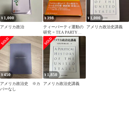
1,000
398
1,000
¥
¥
¥
アメリカ政治
ティーパーティ運動の
アメリカ政治史講義
研究 = TEA PARTY
MOVEMENT : アメ
リ…
450
1,850
¥
¥
アメリカ政治史 ※カ
アメリカ政治史講義
バーなし