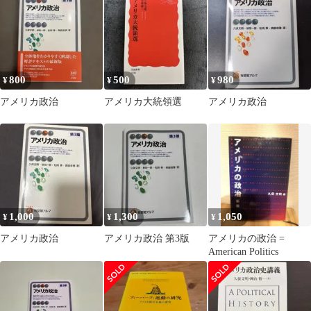
史
800
500
980
¥
¥
¥
アメリカ政治
アメリカ大統領選
アメリカ政治
1,000
1,300
1,050
¥
¥
¥
アメリカ政治
アメリカ政治 第3版
アメリカの政治 =
American Politics