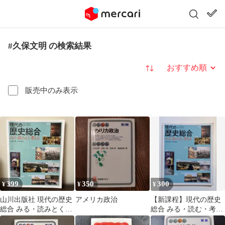
#久保文明 の検索結果
並び替え
販売中のみ表示
399
350
300
¥
¥
¥
山川出版社 現代の歴史
アメリカ政治
【新課程】現代の歴史
総合 みる・読みとく・
総合 みる・読む・考え
考える 久保文明 中村尚
る 山川出版社