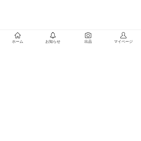
メルカリについて
ホーム
お知らせ
出品
マイページ
会社概要（運営会社）
採用情報
プレスリリース
公式ブログ
プレスキット
メルカリUS
メルカリShops
m department（エムデパ）
ヘルプ
ヘルプセンター（ガイド・お問い合わせ）
メルカリShopsでショップを開設する
メルカリShops ショップ管理画面にログイン
メルカリShops出店者向けガイド
お問い合わせ一覧