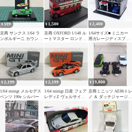
599
1,500
2,400
¥
¥
¥
京商 サンクス 1/64 ラ
京商 OXFORD 1/148 ル
1/64サイズ■ ミニカー
ンボルギーニ カウンタ
ートマスター ロンドン
用ガレージディスプレ
ック LP 500Sグリーン
バス
イ■トミカプレミアム等
2,199
2,199
19,800
¥
¥
¥
1/64 minigt メルセデス
1/64 minigt 日産 フェア
京商ミニッツ AE86ト
ベンツ 190e シルバー
レディZ ヴェルサイド
ノ ＆ ダッチジャージャ
FFZ400 オレンジ
ー AWD RWD ASF