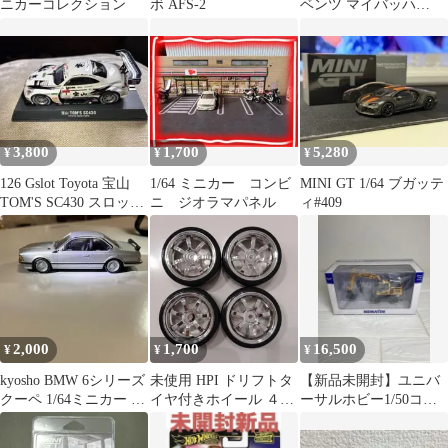
ニカーコレクション
ボ AFS-2
ベンツ マイバッハ
S680
3,800
1,700
5,280
¥
¥
¥
126 Gslot Toyota 宝山
1/64 ミニカー コンビ
MINI GT 1/64 ブガッテ
TOM'S SC430 スロット
ニ ジオラマパネル
ィ#409
カー
2,000
1,700
16,500
¥
¥
¥
kyosho BMW 6シリーズ
未使用 HPI ドリフトタ
【新品未開封】ユニバ
クーペ 1/64ミニカー シ
イヤ付きホイール ４本
ーサルホビー1/50コマ
ルバー
セット
ツ PW148ホイール式油
圧ショベル