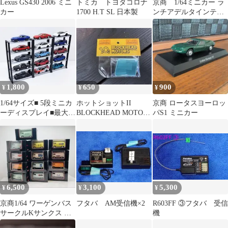
Lexus GS430 2006 ミニ
トミカ トヨタコロナ
京商 1/64ミニカー ラ
カー
1700 H.T SL 日本製
ンチアデルタインテグ
ラーレ エボルツィオ
ーネⅡ 白
1,800
650
900
¥
¥
¥
1/64サイズ■ 5段ミニカ
ホットショットII
京商 ロータスヨーロッ
ーディスプレイ■最大15
BLOCKHEAD MOTORS
パS1 ミニカー
台展示可能■トミカプレ
サイドゼッケンプレー
ミアム
ト新品
6,500
3,100
5,300
¥
¥
¥
京商1/64 ワーゲンバス
フタバ AM受信機×2
R603FF ③フタバ 受信
サークルKサンクス 限
機
定 非売品