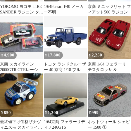
YOKOMO ヨコモ TIRE
1/64Ferrari F40 メーカ
京商 ミニッツリット フ
SANDER ラジコン タイ
ー不明
ィアット500 ラジコン
ヤサンダー
4,900
17,800
2,250
¥
¥
¥
京商 スカイライン
トヨタ ランドクルーザ
京商 1/64 フェラーリ
2000GTR GTRレーシン
ー 40 京商 1/18 ブルー
テスタロッサ &
グ トヨタ2000GT
KS08958BL
308GTB 2台セット 2003
850
1,200
999
¥
¥
¥
最終値下げ価格ザナヴ
1/64京商 フェラーリデ
ホットウィール シェビ
ィニスモ スカイライン
ィノ246GTS
ー 1500 ①