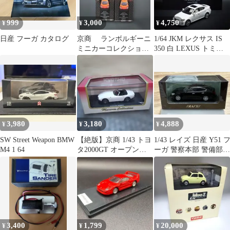
999
3,000
4,750
¥
¥
¥
日産 フーガ カタログ
京商 ランボルギーニ
1/64 JKM レクサス IS
ミニカーコレクション
350 白 LEXUS トミカ
Ⅳ ４台セット
サイズ
3,980
3,180
4,888
¥
¥
¥
SW Street Weapon BMW
【絶版】京商 1/43 トヨ
1/43 レイズ 日産 Y51 
M4 1 64
タ2000GT オープンカ
ーガ 警察本部 警備部要
ー
人警護車両 2018
3,400
1,799
20,000
¥
¥
¥