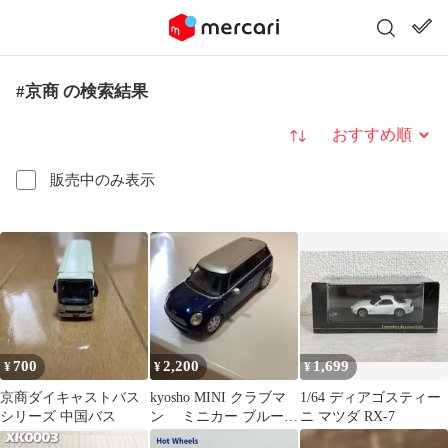
#京商 の検索結果
並び替え
販売中のみ表示
700
2,200
1,699
¥
¥
¥
京商ダイキャストバス
kyosho MINI クラブマ
1/64 ディアゴスティー
シリーズ 中国バス
ン ミニカー ブルー
ニ マツダ RX-7
シルバー