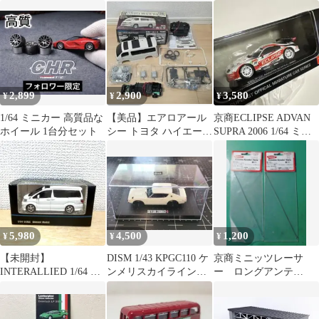
GT ミニカー チョロＱ
2,899
2,900
3,580
¥
¥
¥
1/64 ミニカー 高質品な
【美品】エアロアール
京商ECLIPSE ADVAN
ホイール 1台分セット
シー トヨタ ハイエース
SUPRA 2006 1/64 ミニ
100系
カー
5,980
4,500
1,200
¥
¥
¥
【未開封】
DISM 1/43 KPGC110 ケ
京商ミニッツレーサ
INTERALLIED 1/64 ト
ンメリスカイライン
ー ロングアンテ
ヨタアルファード 2005
2000GT-R
ナ/180mm/2本入
ホワイト