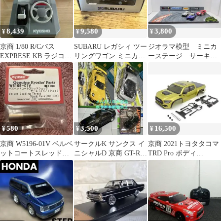
8,439
9,580
3,800
¥
¥
¥
京商 1/80 R/Cバス
SUBARU レガシィ ツー
ジオラマ模型 ミニカ
EXPRESE KB ラジコン
リングワゴン ミニカー
ーステージ サーキッ
廃番 レア
(未開封)
トラン！
580
3,500
16,500
¥
¥
¥
京商 W5196-01V ベルベ
サークルK サンクス イ
京商 2021トヨタタコマ
ットコートスレッドシ
ニシャルD 京商 GT-R
TRD Pro ボディ
ョックケース (38/1個)
湾岸ミッドナイト ポル
(KBB002EL)+オマケ
シェ