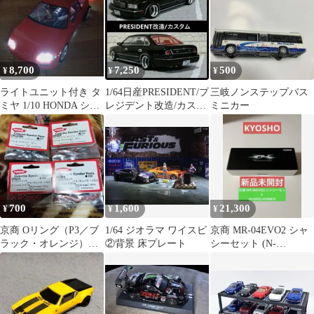
8,700
7,250
500
¥
¥
¥
ライトユニット付き タ
1/64日産PRESIDENT/プ
三岐ノンステップバス
ミヤ 1/10 HONDA シビ
レジデント改造/カスタ
ミニカー
ック ボディ
ム
700
1,600
21,300
¥
¥
¥
京商 Oリング（P3／ブ
1/64 ジオラマ ワイスピ
京商 MR-04EVO2 シャ
ラック・オレンジ）
②背景 床プレート
シーセット (N-
(P4/オレンジ)
MM2/4100KV) 【新品】
ORG03.04