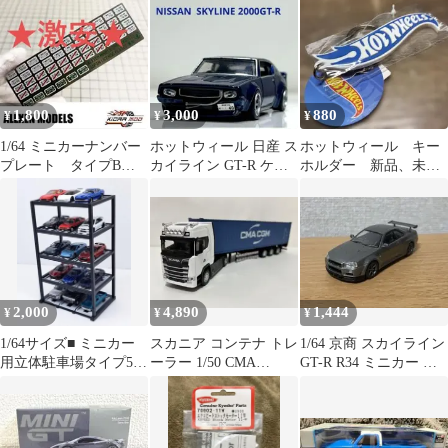
1,800
3,000
880
¥
¥
¥
1/64 ミニカーナンバー
ホットウィール 日産 ス
ホットウィール キー
プレート タイプB、
カイライン GT-R ケン
ホルダー 新品、未使
金属製、トミカ、ホッ
メリ 改造 カスタム
用。 青×白 ラバー製
トウィール対応
2,000
4,890
1,444
¥
¥
¥
1/64サイズ■ ミニカー
スカニア コンテナ トレ
1/64 京商 スカイライン
用立体駐車場タイプ5段
ーラー 1/50 CMA
GT-R R34 ミニカー 日
ディスプレイ■15台展示
SCANIA モデルカー
産 skyline
可