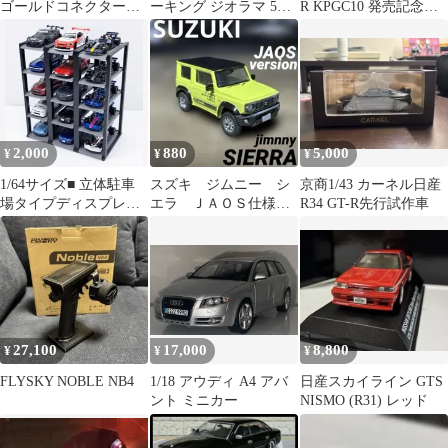
ゴールドコネクター
ーキング ジオラマ 5台
R KPGC10 発売記念
16Gコード付90mm新品
収納
「トミカプレミアム
未開封2個セット
34」
2,000
880
5,000
¥
¥
¥
1/64サイズ■ 立体駐車
スズキ ジムニー シ
京商1/43 カーネル日産
場タイプディスプレイ
エラ ＪＡＯＳ仕様
R34 GT-R先行試作車
■15台展示可■トミカプ
1/64 ミニカー イエロ
レミアム等
ー×ブラック
27,100
17,000
8,800
¥
¥
¥
FLYSKY NOBLE NB4
1/18 アウディ A4 アバ
日産スカイライン GTS
ント ミニカー
NISMO (R31) レッド