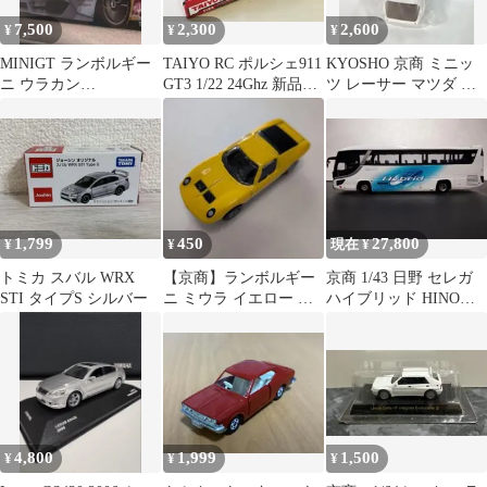
7,500
2,300
2,600
¥
¥
¥
MINIGT ランボルギー
TAIYO RC ポルシェ911
KYOSHO 京商 ミニッ
ニ ウラカン
GT3 1/22 24Ghz 新品ラ
ツ レーサー マツダ サ
LB☆WORKS Red Bull
ジコン
バンナ RX-7 FC3S
1,799
450
27,800
¥
¥
現在 ¥
トミカ スバル WRX
【京商】ランボルギー
京商 1/43 日野 セレガ
STI タイプS シルバー
ニ ミウラ イエロー ミ
ハイブリッド HINO
ニカー 正規品
SELEGA Hybrid
4,800
1,999
1,500
¥
¥
¥