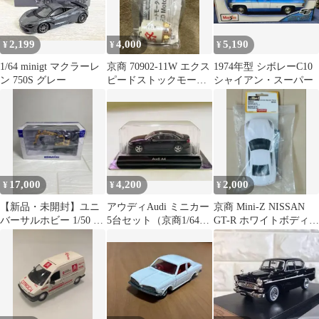
2,199
4,000
5,190
¥
¥
¥
1/64 minigt マクラーレ
京商 70902-11W エクス
1974年型 シボレーC10
ン 750S グレー
ピードストックモータ
シャイアン・スーパー
ー 11W
17,000
4,200
2,000
¥
¥
¥
【新品・未開封】ユニ
アウディAudi ミニカー
京商 Mini-Z NISSAN
バーサルホビー 1/50 コ
5台セット（京商1/64、
GT-R ホワイトボディセ
マツ PW148クラムシェ
maisto 1/44 ）
ット MZN93
ル仕様