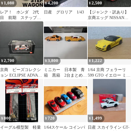
1,080
4,200
2,500
¥
¥
¥
レア！ ホンダ 2代
日産 グロリア 1/43
【ジャンク・訳あり】
目 前期 ステップワ
京商エッグ NISSAN
ゴン ブルー プルバ
GT-R ラジコン レーシ
ックカー ミニカー
ングカー
2,700
3,800
1,222
¥
¥
¥
京商 ビーズコレクシ
ミニカー 日本製 青
1/64 京商 フェラーリ
ョン ECLIPSE ADVAN
箱 黒箱 2台まとめ売
599 GTO イエロー ミニ
SUPRA 2006
り
カー kyosho
800
720
1,499
¥
¥
¥
イーグル模型製 軽量
1/64スケール コインパ
日産 スカイライン GT-