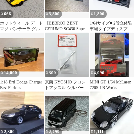
666
3,800
1,800
¥
¥
¥
ホットウィール デ・ト
【EBBRO】ZENT
1/64サイズ■ 2段立体駐
マソ パンテーラ グルー
CERUMO SC430 Super
車場タイプディスプレ
プ 4
GT 2007
イ■最大10台展示可
14,000
300
4,090
¥
¥
¥
1:18 Ertl Dodge Charger
京商 KYOSHO フロン
MINI GT 1/64 McLaren
Fast Furious
トアクスル シルバー
720S LB Works
PLAZMA Mk3 ラジコン
パーツ EF246S
4548565482115 新品
【WJ225】
2,300
2,799
1,111
¥
¥
¥