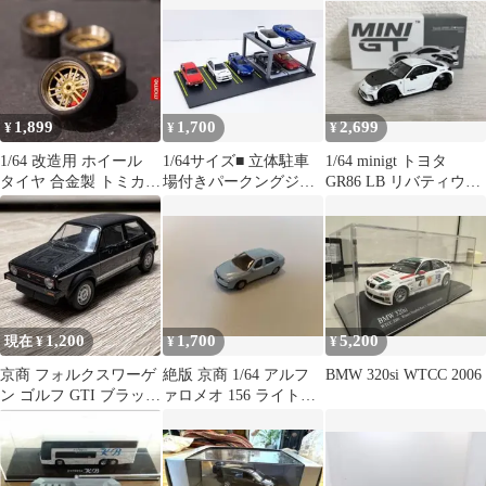
1,899
1,700
2,699
¥
¥
¥
1/64 改造用 ホイール
1/64サイズ■ 立体駐車
1/64 minigt トヨタ
タイヤ 合金製 トミカ
場付きパークングジオ
GR86 LB リバティウォ
ホットウィール D-022G
ラマ■7台展示可■トミ
ーク
カプレミアム
1,200
1,700
5,200
現在 ¥
¥
¥
京商 フォルクスワーゲ
絶版 京商 1/64 アルフ
BMW 320si WTCC 2006
ン ゴルフ GTI ブラック
ァロメオ 156 ライトブ
ルース ミニカー
ルー ミニカー 美品