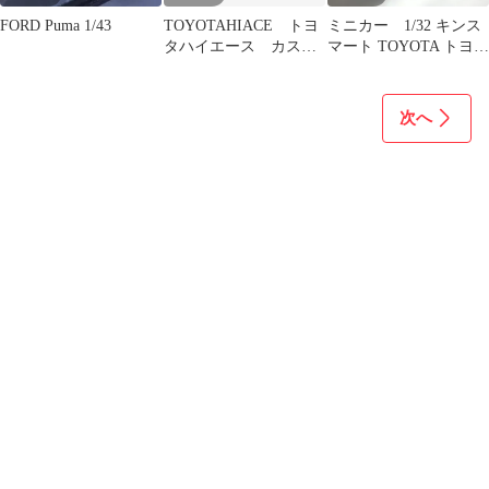
FORD Puma 1/43
TOYOTAHIACE トヨ
ミニカー 1/32 キンス
タハイエース カスタ
マート TOYOTA トヨタ
ムキーホルダー ナン
MR-S MR2
バー付 黒
次へ