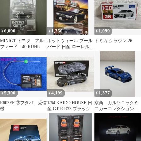
6,000
1,350
1,099
¥
¥
¥
MINIGT トヨタ アル
ホットウィール ブール
トミカ クラウン 26
ファード 40 KUHL
バード 日産 ローレル
C33【未開封新品】
5,300
4,199
1,377
¥
¥
¥
R603FF ②フタバ 受信
1/64 KAIDO HOUSE 日
京商 カルソニックミ
機
産 GT-R R33 ブラック
ニカーコレクション
スカイライン GT-R
2001