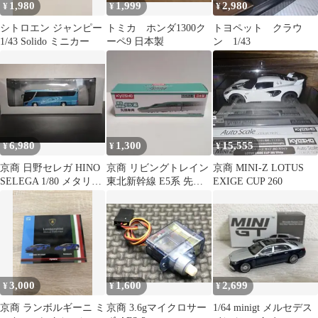
1,980
1,999
2,980
¥
¥
¥
シトロエン ジャンピー
トミカ ホンダ1300ク
トヨペット クラウ
1/43 Solido ミニカー
ーペ9 日本製
ン 1/43
6,980
1,300
15,555
¥
¥
¥
京商 日野セレガ HINO
京商 リビングトレイン
京商 MINI-Z LOTUS
SELEGA 1/80 メタリッ
東北新幹線 E5系 先頭
EXIGE CUP 260
クブルー 未展示
車両
3,000
1,600
2,699
¥
¥
¥
京商 ランボルギーニ ミ
京商 3.6gマイクロサー
1/64 minigt メルセデス