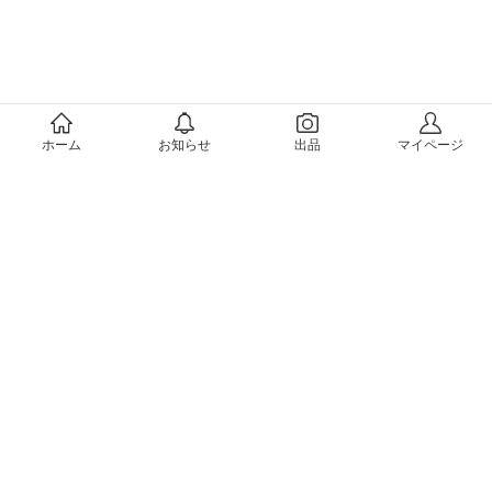
メルカリについて
ホーム
お知らせ
出品
マイページ
会社概要（運営会社）
採用情報
プレスリリース
公式ブログ
プレスキット
メルカリUS
メルカリShops
m department（エムデパ）
ヘルプ
ヘルプセンター（ガイド・お問い合わせ）
メルカリShopsでショップを開設する
メルカリShops ショップ管理画面にログイン
メルカリShops出店者向けガイド
お問い合わせ一覧