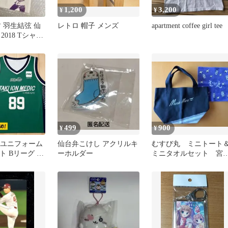
1,200
3,200
¥
¥
 羽生結弦 仙
レトロ 帽子 メンズ
apartment coffee girl tee
2018 Tシャツ
記念Tシャツ
499
900
¥
¥
S ユニフォーム
仙台弁こけし アクリルキ
むすび丸 ミニトート
ット Bリーグ バ
ーホルダー
ミニタオルセット 宮
ール
仙台