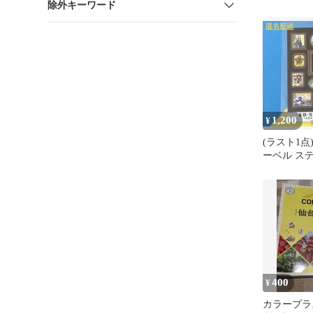
除外キーワード
1,200
¥
(ラスト1
ーベル ス
店七夕限定
400
¥
カラープラ