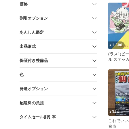
価格
割引オプション
あんしん鑑定
1,500
¥
出品形式
(ラス1)
ル ステッ
保証付き整備品
仙台限定/
ット
色
発送オプション
配送料の負担
344
¥
タイムセール割引率
これでいい
台市