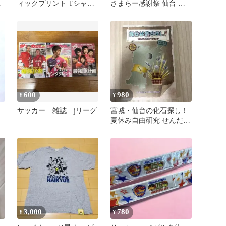
河
ィックプリント Tシャツ
さまらー感謝祭 仙台 会
黒
場限定 ラバーキーホルダ
ー
600
980
¥
¥
サッカー 雑誌 jリーグ
宮城・仙台の化石探し！
夏休み自由研究 せんだい
地学ハイキング
3,000
780
¥
¥