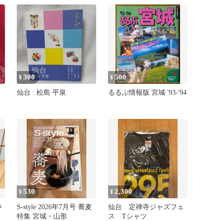
300
500
¥
¥
仙台 : 松島 平泉
るるぶ情報版 宮城 '93-'94
530
2,300
¥
¥
ラ
S-style 2026年7月号 蕎麦
仙台 定禅寺ジャズフェ
特集 宮城・山形
ス Tシャツ