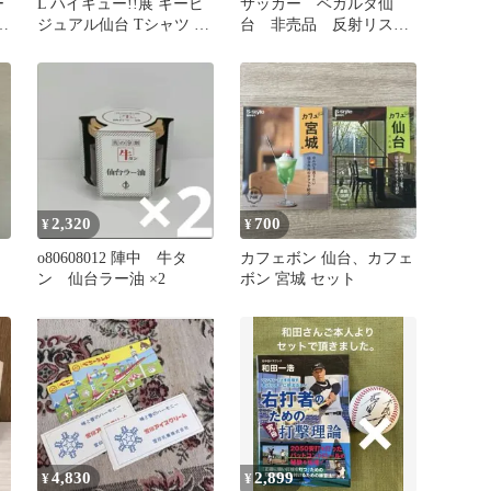
ー
L ハイキュー!!展 キービ
サッカー ベガルタ仙
ボ
ジュアル仙台 Tシャツ グ
台 非売品 反射リスト
レー
バンド 2点 匿名メル
カリ便 Jリーグ
2,320
700
¥
¥
o80608012 陣中 牛タ
カフェボン 仙台、カフェ
ン 仙台ラー油 ×2
ボン 宮城 セット
4,830
2,899
¥
¥