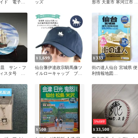
イド 電子書
ッズ
形市 天童市 寒河江市 
っぷるリンク)
北町 都市地図
1,699
333
¥
¥
飾り皿 サン・フ
仙台藩伊達政宗騎馬像ツ
街の達人仙台 宮城県 便
ィスタ号 宮
イルローキャップ ブラ
利情報地図
ック
1:10,000&1:30,000
5%OFF
500
33,500
¥
¥