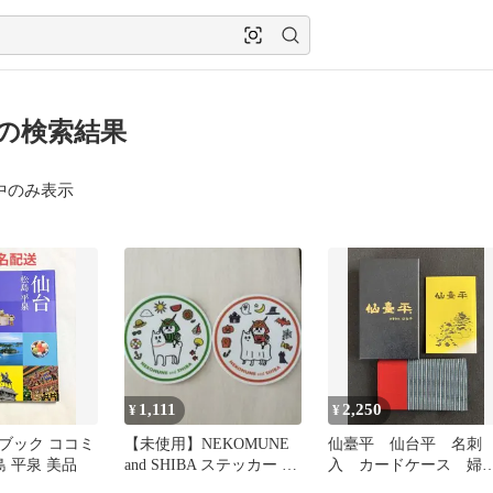
 の検索結果
中のみ表示
1,111
2,250
¥
¥
ブック ココミ
【未使用】NEKOMUNE
仙臺平 仙台平 名刺
島 平泉 美品
and SHIBA ステッカー 2
入 カードケース 婦
種セット
用 新品未使用 日本