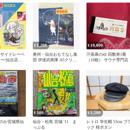
1,200
10,000
¥
¥
ビーサイドレーベ
奥州・仙台おもてなし集
汗蒸幕のゆ 回数券1冊
カー/仙台店＆
団 伊達武将隊 A5クリア
（10枚） サウナ専門店
シウチトモミセ
ファイル・メモ帳 2点セ
ット
300
1,200
¥
¥
のか宮城県仙
仙台・松島 宮城 '11 ま
レトロ 学生帽 53cm ブ
っぷる
ック 桜ボタン