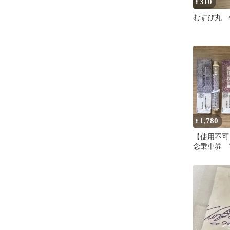
310
¥
むすび丸 
1,780
¥
【使用不可
念乗車券 
物3巻セッ