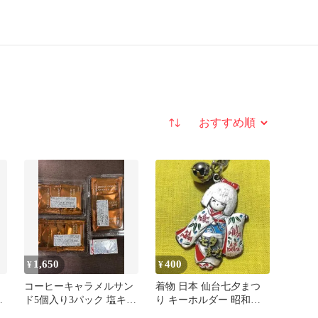
並び替え
1,650
400
¥
¥
コーヒーキャラメルサン
着物 日本 仙台七夕まつ
人
ド5個入り3パック 塩キャ
り キーホルダー 昭和レ
製
ラメル1箱
トロ ファンシー 土産