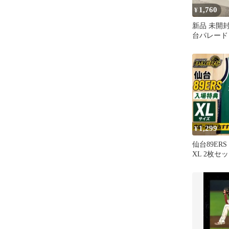
1,760
¥
新品 未開封
台パレード 
Mサイズ 
1,299
¥
仙台89ER
XL 2枚セ
スケットボ