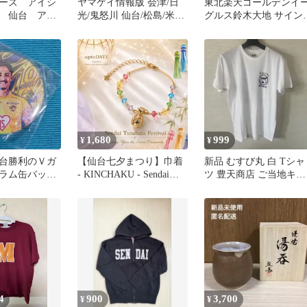
ーズ アイシ
ヤマケイ情報版 会津/日
東北楽天ゴールデンイ
 仙台 アク
光/鬼怒川 仙台/松島/米沢
グルス鈴木大地 サイン
ルダー アク
1987年夏号
ール 2025.3.8
1,680
999
¥
¥
台勝利のＶガ
【仙台七夕まつり】巾着
新品 むすび丸 白 Tシャ
ラム缶バッチ
- KINCHAKU - Sendai
ツ 豊天商店 ご当地キャ
ラエス選手
Tanabata Collection
ラ 宮城 仙台 伊達政宗
4
900
3,700
¥
¥