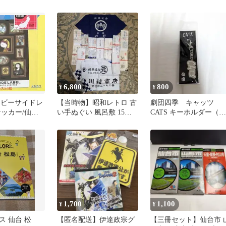
6,800
800
¥
¥
点)ビーサイドレ
【当時物】昭和レトロ 古
劇団四季 キャッツ
テッカー/仙台
い手ぬぐい 風呂敷 15点
CATS キーホルダー（仙
/遊②
熨斗付 仙台 宮城 古布
台公演限定）
1,700
1,100
¥
¥
ス 仙台 松
【匿名配送】伊達政宗グ
【三冊セット】仙台市 