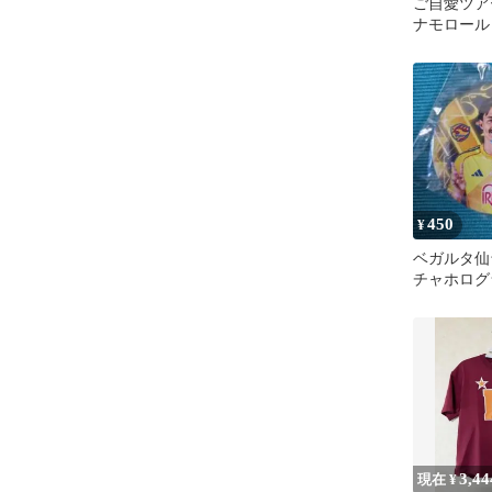
ご自愛ツア
ナモロール
リルキーホ
キー
450
¥
ベガルタ仙
チャホログ
マテウスモ
3,44
現在 ¥