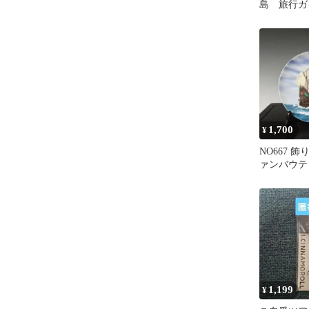
島 旅行ガ
籍付き(ま
1,700
¥
NO667 
ァンバウテ
城県
1,199
¥