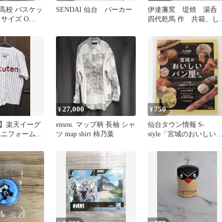
高校 バスケッ
SENDAI 仙台 パーカー
伊達藩窯 堤焼 湯
サイズ O
四代乾馬 作 共箱、し
りあり 新品 湯飲
湯呑み 湯飲
27,000
750
¥
¥
】楽天イーグ
ensou. マップ柄 長袖 シャ
仙台タウン情報 S-
ユニフォーム
ツ map shirt 柿乃葉
style「宮城のおいしい
ィック製 Mサ
ン屋さん」