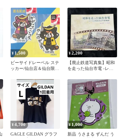
1,500
2,200
¥
¥
ビーサイドレーベル ステ
【廃止鉄道写真集】昭和
ッカー/仙台店＆仙台限
を走った仙台市電 -レー
定/マシュキンセット
ルと街並みの今昔物語-
4,700
1,000
¥
¥
山
GAGLE GILDAN グラフ
新品 うさまる ずんだ う