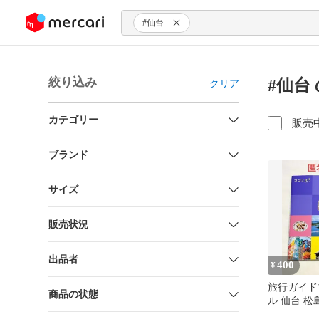
ンツにスキップ
#仙台
絞り込み
#仙台
クリア
カテゴリー
販売
ブランド
サイズ
販売状況
出品者
400
¥
旅行ガイド
商品の状態
ル 仙台 松