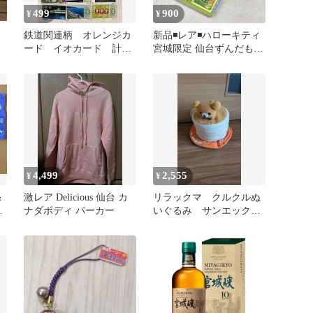
499
900
¥
¥
鉄道関連柄 オレンジカ
新品◾️レア◾️ハローキティ
ード イオカード 計18
宮城限定 仙台ずんだもち
枚
ファスナーマスコット
4,499
2,555
¥
¥
＆
激レア Delicious 仙台 カ
リラックマ クルクルぬ
城
ナダボディ パーカー
いぐるみ サンエック
ス レトロ