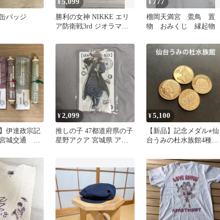
5,099
777
¥
¥
缶バッジ
勝利の女神 NIKKE エリ
榴岡天満宮 鷽鳥 置
ア防衛戦3rd ジオラマア
物 おみくじ 縁起物
クリルスタンド クラウン
2,099
5,100
¥
¥
】伊達政宗記
推しの子 47都道府県の子
【新品】記念メダル⭐︎仙
宮城交通 巻
星野アクア 宮城県 アク
台うみの杜水族館4種セ
ト
リルスタンド 限定イラス
ット
ト