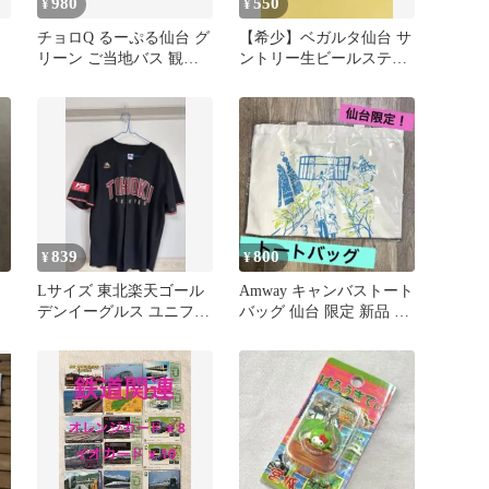
980
550
¥
¥
チョロQ るーぷる仙台 グ
【希少】ベガルタ仙台 サ
リーン ご当地バス 観光
ントリー生ビールステッ
バス 希少 中古
カー応援グッズ 黄金の誇
り 非売品
839
800
¥
¥
Lサイズ 東北楽天ゴール
Amway キャンバストート
デンイーグルス ユニフォ
バッグ 仙台 限定 新品 未
ーム 限定ユニ
使用