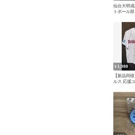
仙台大明成
トボール部 
MIZUNO
1,980
¥
【新品同様
ルス 応援
マジェステ
イズ