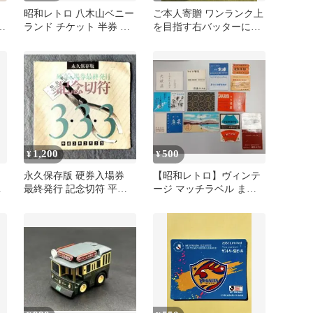
呑
昭和レトロ 八木山ベニー
ご本人寄贈 ワンランク上
お
ランド チケット 半券 雪
を目指す右バッターに伝
み
印 アイスクリーム 広告
えたい!右打者のための究
極打撃理論
1,200
500
¥
¥
永久保存版 硬券入場券
【昭和レトロ】ヴィンテ
パ
最終発行 記念切符 平成3
ージ マッチラベル まと
年3月3日 仙台駅 当時物
めて 宮城 仙台 旅館 温泉