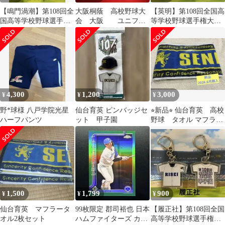
【鳴門渦潮】第108回全
大阪桐蔭 高校野球大
【英明】第108回全国高
国高等学校野球選手権
会 大阪 ユニフォ
等学校野球選手権大会
大会記念ボールペン
ーム型 うちわ
記念キーホルダー
【他の学校も可能】
4,300
1,200
3,000
¥
¥
¥
野*球様 八戸学院光星
仙台育英 ピンバッジセ
⭐︎新品⭐︎ 仙台育英 高校
ハーフパンツ
ット 甲子園
野球 タオル マフラー
タオル
1,500
1,799
900
¥
¥
¥
仙台育英 マフラータ
99枚限定 郡司裕也 日本
【履正社】第108回全国
オル2枚セット
ハムファイターズ カー
高等学校野球選手権大