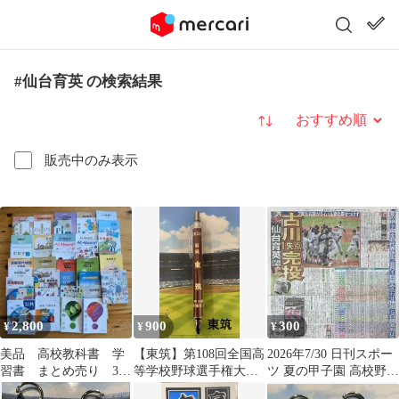
#仙台育英 の検索結果
並び替え
販売中のみ表示
2,800
900
300
¥
¥
¥
美品 高校教科書 学
【東筑】第108回全国高
2026年7/30 日刊スポー
習書 まとめ売り 39
等学校野球選手権大会
ツ 夏の甲子園 高校野球
冊 通信制高校 高卒認
記念ボールペン【他の
全49代表決定 仙台育英