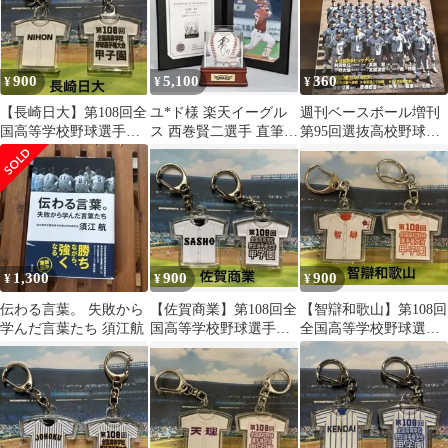
900
5,100
360
¥
¥
¥
【長崎日大】第108回全
ユ*ド様 楽天イーグル
週刊ベースボール増刊
国高等学校野球選手権
ス 西巻賢二選手 直筆サ
第95回選抜高校野球大
大会記念キーホルダー
イン入りボール 球団公
会完全ガイド 2023年2
認
月号
1,300
900
900
¥
¥
¥
伝わる言葉。 失敗から
【佐賀商業】第108回全
【智辯和歌山】第108回
学んだ言葉たち 須江航
国高等学校野球選手権
全国高等学校野球選手
大会記念キーホルダー
権大会記念キーホルダ
ー【他の学校可能