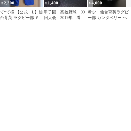
2,300
1,400
4,000
¥
¥
¥
て*て様 【公式・L】仙
甲子園 高校野球 99
希少 仙台育英ラグビ
台育英 ラグビー部 ミズ
回大会 2017年 看板
ー部 カンタベリー ヘッ
ノ ウインドブレーカー
マグネット 11日目
ドキャップ ブラック×
パンツ ナ
新品未使用
イエロー