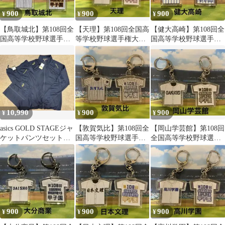
900
900
900
¥
¥
¥
【鳥取城北】第108回全
【天理】第108回全国高
【健大高崎】第108回全
国高等学校野球選手権
等学校野球選手権大会
国高等学校野球選手権
大会記念キーホルダー
【他の学校可能】
大会記念キーホルダー
10,990
900
900
¥
¥
¥
asics GOLD STAGEジャ
【敦賀気比】第108回全
【岡山学芸館】第108回
ケットパンツセット
国高等学校野球選手権
全国高等学校野球選手
XO新品未使用 WBC
大会記念キーホルダー
権大会記念キーホルダ
ー【他の学校可能
900
900
900
¥
¥
¥