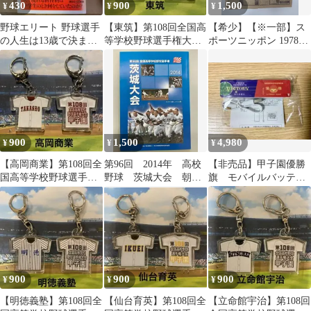
430
900
1,500
¥
¥
¥
野球エリート 野球選手
【東筑】第108回全国高
【希少】【※一部】ス
の人生は13歳で決ま
等学校野球選手権大会
ポーツニッポン 1978年
る 赤坂英一著 講談
記念キーホルダー
8月9日 甲子園 仙台育英
社+α新書
延長17回 スポニチ
900
1,500
4,980
¥
¥
¥
【高岡商業】第108回全
第96回 2014年 高校
【非売品】甲子園優勝
国高等学校野球選手権
野球 茨城大会 朝日
旗 モバイルバッテリ
大会記念キーホルダー
新聞社 メンバーリスト
ー 高校野球
900
900
900
¥
¥
¥
【明徳義塾】第108回全
【仙台育英】第108回全
【立命館宇治】第108回