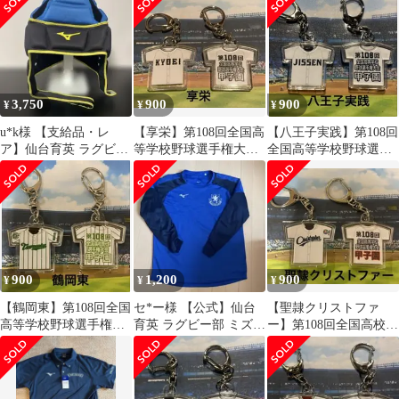
様専用2個
3,750
900
900
¥
¥
¥
u*k様 【支給品・レ
【享栄】第108回全国高
【八王子実践】第108回
ア】仙台育英 ラグビー
等学校野球選手権大会
全国高等学校野球選手
部 ヘッドギア ミズノ
記念キーホルダー
権大会記念キーホルダ
スクールカラ
ー
900
1,200
900
¥
¥
¥
【鶴岡東】第108回全国
セ*ー様 【公式】仙台
【聖隷クリストファ
高等学校野球選手権大
育英 ラグビー部 ミズノ
ー】第108回全国高校野
会記念キーホルダー
ロンT
球選手権大会記念キー
ホルダー【他学校可