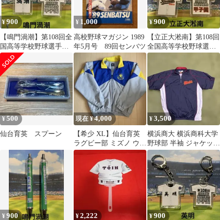
900
1,000
900
¥
¥
¥
【鳴門渦潮】第108回全
高校野球マガジン 1989
【立正大淞南】第108回
国高等学校野球選手権
年5月号 89回センバツ
全国高等学校野球選手
大会記念キーホルダー
権大会記念キーホルダ
ー
500
4,000
3,500
¥
現在 ¥
¥
仙台育英 スプーン
【希少 XL】仙台育英
横浜商大 横浜商科大学
ラグビー部 ミズノ ウイ
野球部 半袖 ジャケット
ンドブレーカー 公式ウ
アシックス asics
エア
900
2,222
900
¥
¥
¥