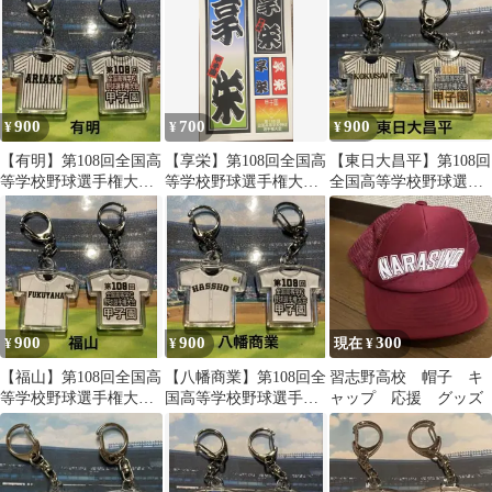
定 学び直し
学校も可能】
900
700
900
¥
¥
¥
【有明】第108回全国高
【享栄】第108回全国高
【東日大昌平】第108回
等学校野球選手権大会
等学校野球選手権大会
全国高等学校野球選手
記念キーホルダー
記念ステッカー
権大会記念キーホルダ
ー
900
900
300
¥
¥
現在 ¥
【福山】第108回全国高
【八幡商業】第108回全
習志野高校 帽子 キ
等学校野球選手権大会
国高等学校野球選手権
ャップ 応援 グッズ
記念キーホルダー
大会記念キーホルダー