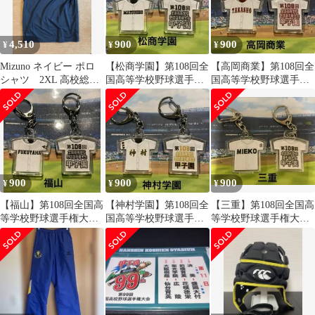
4,510
900
900
¥
¥
¥
Mizuno ネイビー ポロ
【松商学園】第108回全
【高岡商業】第108回全
シャツ 2XL 高校総体
国高等学校野球選手権
国高等学校野球選手権
限定
大会記念キーホルダー
大会記念キーホルダー
900
900
900
¥
¥
¥
【福山】第108回全国高
【神村学園】第108回全
【三重】第108回全国高
等学校野球選手権大会
国高等学校野球選手権
等学校野球選手権大会
記念キーホルダー
大会記念キーホルダー
記念キーホルダー【他
の学校可能】