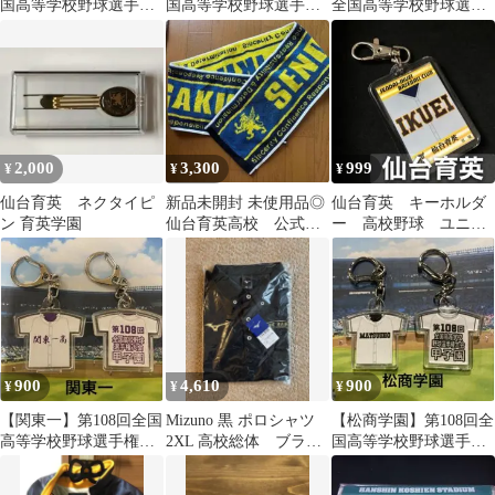
国高等学校野球選手権
国高等学校野球選手権
全国高等学校野球選手
大会記念キーホルダー
大会記念キーホルダー
権大会記念キーホルダ
ー
2,000
3,300
999
¥
¥
¥
仙台育英 ネクタイピ
新品未開封 未使用品◎
仙台育英 キーホルダ
ン 育英学園
仙台育英高校 公式タ
ー 高校野球 ユニフ
オル マフラータオル
ォーム 応援グッズ
900
4,610
900
¥
¥
¥
【関東一】第108回全国
Mizuno 黒 ポロシャツ
【松商学園】第108回全
高等学校野球選手権大
2XL 高校総体 ブラッ
国高等学校野球選手権
会記念キーホルダー
ク×ゴールド
大会記念キーホルダー
【他の学校可能】