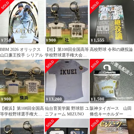
ド 173 topps
会記念キーホルダー
750
900
1,555
¥
¥
¥
BBM 2026 オリックス
【社】第108回全国高等
高校野球 令和の継投論
山口廉王投手 シリアル
学校野球選手権大会記
念キーホルダー
900
13,200
1,500
¥
¥
¥
【横浜】第108回全国高
仙台育英学園 野球部 ユ
阪神タイガース 山田
等学校野球選手権大会
ニフォーム MIZUNO
脩也キーホルダー ビ
記念キーホルダー【他
ッグサイズ ビジター
の学校可能】
ユニ