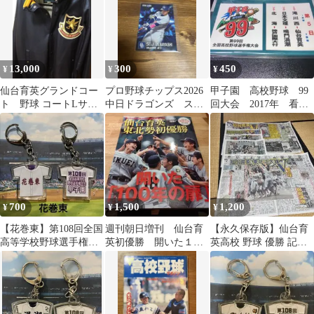
13,000
300
450
¥
¥
¥
仙台育英グランドコー
プロ野球チップス2026
甲子園 高校野球 99
ト 野球 コートLサイ
中日ドラゴンズ スタ
回大会 2017年 看板
ズ
ーカード 上林誠知選
マグネット 7日目 新
手 キラカード
品未使用
700
1,500
1,200
¥
¥
¥
【花巻東】第108回全国
週刊朝日増刊 仙台育
【永久保存版】仙台育
高等学校野球選手権大
英初優勝 開いた１０
英高校 野球 優勝 記念
会記念キーホルダー
０年の扉
関西スポーツ5紙