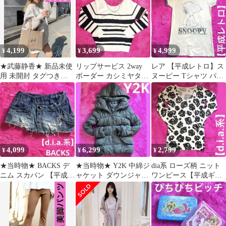
4,199
3,699
4,999
¥
¥
¥
★武藤静香★ 新品未使
リップサービス 2way
レア 【平成レトロ】ス
用 未開封 タグつき
ボーダー カシミヤタッ
ヌーピー Tシャツ パス
Rady キルティングト
チニット【平成ギャ
テルイエロー ビンテー
ートバック
ル】ネックレス
ジ風
4,099
6,299
2,799
¥
¥
¥
★当時物★ BACKS デ
★当時物★ Y2K 中綿ジ
dia系 ローズ柄 ニット
ニム スカパン 【平成ギ
ャケット ダウンジャケ
ワンピース【平成ギャ
ャル】dia系 ショーパン
ット【平成ギャル】グ
ル】ニットワンピ
レー M