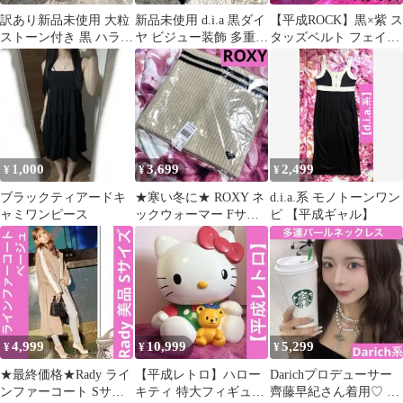
訳あり新品未使用 大粒
新品未使用 d.i.a 黒ダイ
【平成ROCK】黒×紫 ス
ストーン付き 黒 ハラコ
ヤ ビジュー装飾 多重チ
タッズベルト フェイク
牛毛 レディースベルト
ェーン付きベルト シル
レザーベルト パンクロ
韓国系
バー
ック
1,000
3,699
2,499
¥
¥
¥
ブラックティアードキ
★寒い冬に★ ROXY ネ
d.i.a.系 モノトーンワン
ャミワンピース
ックウォーマー Fサイ
ピ 【平成ギャル】
ズ ベージュ ニット ロ
キシー
4,999
10,999
5,299
¥
¥
¥
★最終価格★Rady ライ
【平成レトロ】ハロー
Darichプロデューサー
ンファーコート Sサイ
キティ 特大フィギュア
齊藤早紀さん着用♡ 多