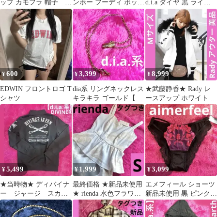
ップ カモフラ 帽子 迷
ンボー フーディ ボック
d.i.a ダイヤ 黒 ライン
彩柄【平成ギャル】
スロゴ 虹【平成ギャ
ストーン付ベルト Y2K
Rady
ル】 M
600
3,399
8,999
¥
¥
¥
EDWIN フロントロゴ T
dia系 リングネックレス
★武藤静香★ Rady レ
シャツ
キラキラ ゴールド【平
ースアップ ホワイト 中
成ギャル】 金 ラインス
綿アウター Ꮇサイズ 美
トーン
品
5,499
1,999
3,099
¥
¥
¥
★当時物★ ディバイナ
最終価格 ★新品未使用
エメフィール ショーツ
ー ジャージ スカル
★ rienda 水色フラワー
新品未使用 黒 ピンク
柄【平成ギャル男】y2k
プリント オールインワ
Mサイズ レース グリッ
メンズ L
ン
ター