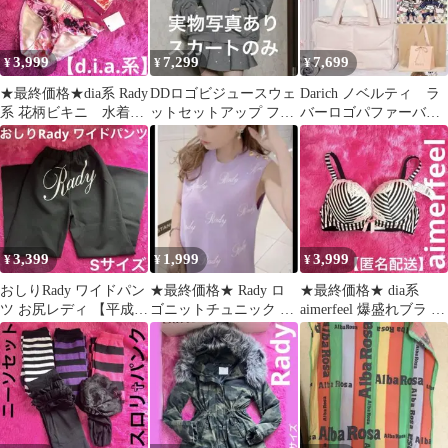
3,999
7,299
7,699
¥
¥
¥
★最終価格★dia系 Rady
DDロゴビジュースウェ
Darich ノベルティ ラ
系 花柄ビキニ 水着
ットセットアップ フリ
バーロゴパファーバッ
【平成ギャル】M 新品
ーサイズ 【スカートの
グ +シール+ショッパ
未使用
み】
ー 新品
3,399
1,999
3,999
¥
¥
¥
おしりRady ワイドパン
★最終価格★ Rady ロ
★最終価格★ dia系
ツ お尻レディ 【平成ギ
ゴニットチュニック ニ
aimerfeel 爆盛れブラ 下
ャル】 黒 Ｓサイズ 武
ットトップ ミニワンピ
着【平成ギャル】廃盤
藤静香
ース ロゴ