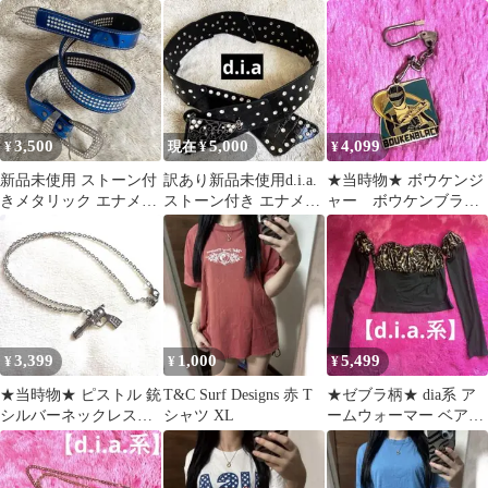
ズ ベージュ 美品【平
貯金箱 訳あり 当時物
連ネックレス【令和ギ
成ギャル】
激レア
ャル】クロス
3,500
5,000
4,099
¥
現在 ¥
¥
新品未使用 ストーン付
訳あり新品未使用d.i.a.
★当時物★ ボウケンジ
きメタリック エナメル
ストーン付き エナメル
ャー ボウケンブラッ
ベルト 青ブルー 渋谷
黒 レザー太ベルト
ク キーホルダー 平成レ
109系ギャル
ンジャー
3,399
1,000
5,499
¥
¥
¥
★当時物★ ピストル 銃
T&C Surf Designs 赤 T
★ゼブラ柄★ dia系 ア
シルバーネックレス
シャツ XL
ームウォーマー ベアト
【平成ギャル】dia系
ップ【平成ギャル】新
品タグつき