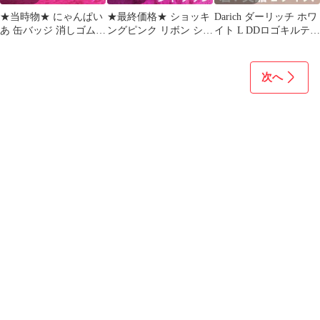
★当時物★ にゃんぱい
★最終価格★ ショッキ
Darich ダーリッチ ホワ
あ 缶バッジ 消しゴム
ングピンク リボン シャ
イト L DDロゴキルティ
【平成レトロ】吸血猫
ワーサンダル【平成ギ
ングスニーカー Lサイ
黒猫 にゃてん
ャル】Mサイズ
ズ
次へ