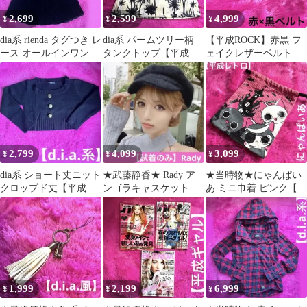
2,699
2,599
4,999
¥
¥
¥
dia系 rienda タグつき レ
dia系 パームツリー柄
【平成ROCK】赤黒 フ
ース オールインワン
タンクトップ【平成ギ
ェイクレザーベルト
【平成ギャル】
ャル】イエロー
DICK BREWER 訳あり
2,799
4,099
3,099
¥
¥
¥
dia系 ショート丈ニット
★武藤静香★ Rady ア
★当時物★にゃんぱい
クロップド丈【平成ギ
ンゴラキャスケット ロ
あ ミニ巾着 ピンク【平
ャル】黒 ボタン
ゴプレート【平成ギャ
成レトロ】 にゃてんし
ル】完売品
まさむにゃ
1,999
2,199
6,999
¥
¥
¥