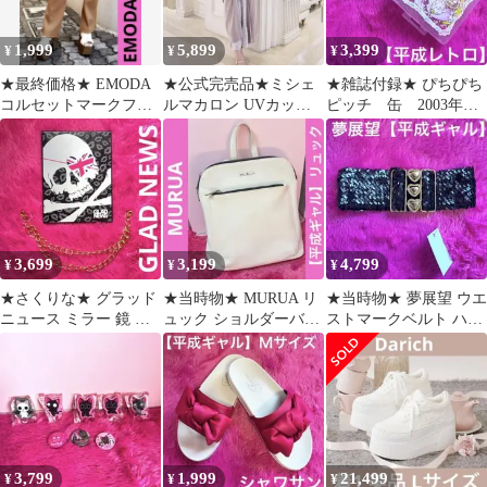
1,999
5,899
3,399
¥
¥
¥
★最終価格★ EMODA
★公式完売品★ミシェ
★雑誌付録★ ぴちぴち
コルセットマークフィ
ルマカロン UVカット
ピッチ 缶 2003年
ットフレアパンツ
ニットカーディガン 新
なかよし 付録 プラス
S【平成ギャル】
品未使用タグつき
チックケース
3,699
3,199
4,799
¥
¥
¥
★さくりな★ グラッド
★当時物★ MURUA リ
★当時物★ 夢展望 ウエ
ニュース ミラー 鏡 ス
ュック ショルダーバッ
ストマークベルト ハー
カル ヒョウ柄【平成ギ
グ 2way 白【平成ギャ
ト スパンコール 【平成
ャル】
ル】
ギャル】
3,799
1,999
21,499
¥
¥
¥