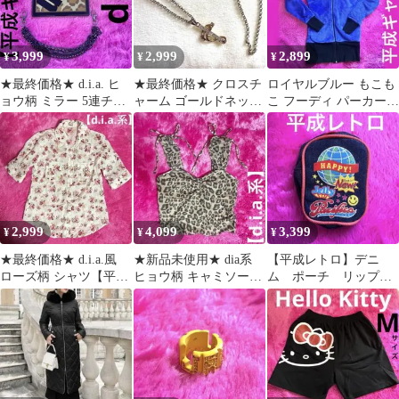
3,999
2,999
2,899
¥
¥
¥
★最終価格★ d.i.a. ヒ
★最終価格★ クロスチ
ロイヤルブルー もこも
ョウ柄 ミラー 5連チェ
ャーム ゴールドネック
こ フーディ パーカー
ーン【平成ギャル】 鏡
レス【平成ギャル】dia
【平成ギャル】Y2K
系
2,999
4,099
3,399
¥
¥
¥
★最終価格★ d.i.a.風
★新品未使用★ dia系
【平成レトロ】デニ
ローズ柄 シャツ【平成
ヒョウ柄 キャミソール
ム ポーチ リップポ
ギャル】グランジ 花柄
【平成ギャル】 レオパ
ーチ にこちゃん y2k
ード
平成女児