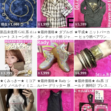
1,000
1,999
5,599
現在 ¥
¥
¥
新品未使用 GAL系 d.i.a
★最終価格★ ダブルボ
★平成★ ニットパーカ
ハート ストーン付 チェ
タン チェック柄 ジャケ
ー ヒョウ柄ベアワンピ
ーンベルト韓国ゴール
ット ベージ フリーサイ
2点セット ヘブンアン
ド
ズ 新品
ドアース
3,399
3,999
6,999
¥
¥
¥
★くみっきー★ ミコア
★最終価格★ Rady シ
★最終価格★ dia系 ゴ
メリ ノベルティ ミニウ
ルバー グリッター 厚底
ールド 腕時計 ブレスレ
ォレット 三つ折り財布
ダッドスニーカー Lサ
ット【平成ギャル】ジ
新品未使用
イズ
ャンク品