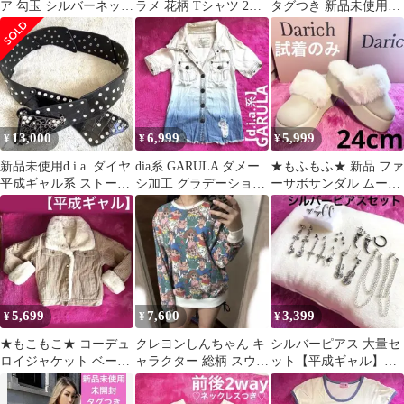
ア 勾玉 シルバーネック
ラメ 花柄 Tシャツ 2枚
タグつき 新品未使用
レス【平成ギャル】
セット【平成ギャル】
rienda 花柄スカート
ピンク
13,000
6,999
5,999
¥
¥
¥
新品未使用d.i.a. ダイヤ
dia系 GARULA ダメー
★もふもふ★ 新品 ファ
平成ギャル系 ストーン
シ加工 グラデーション
ーサボサンダル ムート
付き 黒エナメルベルト
デニムシャツ【平成ギ
ンサンダル アイボリー
黒
ャル】
24cm
5,699
7,600
3,399
¥
¥
¥
★もこもこ★ コーデュ
クレヨンしんちゃん キ
シルバーピアス 大量セ
ロイジャケット ベージ
ャラクター 総柄 スウェ
ット【平成ギャル】ク
ュ ファー ボア 【平成
ット トレーナー XL
ロス 蜘蛛 ピストル ギ
ギャル】M
ター フープ