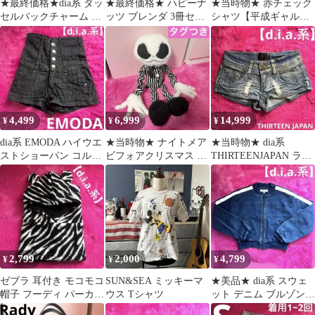
★最終価格★dia系 タッ
★最終価格★ ハピーナ
★当時物★ 赤チェック
セルバックチャーム キ
ッツ ブレンダ 3冊セッ
シャツ【平成ギャル】
ーホルダー ホワイト ス
ト【平成ギャル】2014
フードつき フード収納
トラップ
年 2月
可能 dia系
4,499
6,999
14,999
¥
¥
¥
dia系 EMODA ハイウエ
★当時物★ ナイトメア
★当時物★ dia系
ストショーパン コルセ
ビフォアクリスマス ジ
THIRTEENJAPAN ラメ
ット【平成ギャル】
ャック ぬいぐるみ 【平
ショーパン 【平成ギャ
成レトロ】
ル】
2,799
2,000
4,799
¥
¥
¥
ゼブラ 耳付き モコモコ
SUN&SEA ミッキーマ
★美品★ dia系 スウェ
帽子 フーディ パーカー
ウス Tシャツ
ット デニム ブルゾン
【平成ギャル】dia系
サイドライン【平成ギ