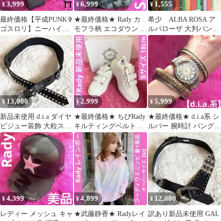
3,999
6,999
1,555
¥
¥
¥
最終価格【平成PUNK✞
★最終価格★ Rady カ
希少 ALBA ROSA ア
ゴスロリ】ニーハイソ
モフラ柄 エコダウン 迷
ルバローザ 大判バンダ
ックス 5点セット ボー
彩柄【平成ギャル】S
ナY2K d.i.a 好きにも
ダー レース
美品
13,000
2,999
5,999
¥
¥
¥
新品未使用 d.i.a ダイヤ
★最終価格★ ちびRady
★最終価格★ d.i.a系 シ
ビジュー装飾 大粒スト
キルティングベルトス
ルバー 腕時計 バングル
ーン付きベルト シルバ
ニーカー Sサイズ 18cm
【平成ギャル】ジャン
ー黒
白
ク品
4,399
4,899
12,000
¥
¥
¥
レディー メッシュ キャ
★武藤静香★ Radyレイ
訳あり新品未使用 GAL