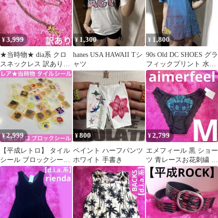
3,999
1,300
1,800
¥
¥
¥
★当時物★ dia系 クロ
hanes USA HAWAII Tシ
90s Old DC SHOES グラ
スネックレス 訳あり
ャツ
フィックプリント 水色
【平成ギャル】
Tシャツ
2,999
800
2,799
¥
¥
¥
【平成レトロ】 タイル
ペイント ハーフパンツ
エメフィール 黒 ショー
シール ブロックシール
ホワイト 手書き
ツ 青レースお花刺繍 新
当時物 スマイリー 英国
品未使用 M ランジェリ
旗 ★
ー