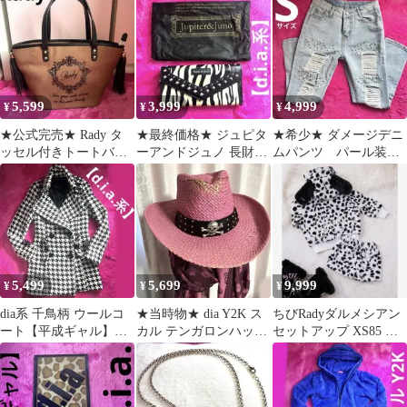
ャル】青
5,599
3,999
4,999
¥
¥
¥
★公式完売★ Rady タ
★最終価格★ ジュピタ
★希少★ ダメージデニ
ッセル付きトートバッ
ーアンドジュノ 長財布
ムパンツ パール装飾
グ ブラウン【平成ギャ
ゼブラ柄 スタッズ 【平
付き【平成ギャル】ア
ル】フレーム
成ギャル】
イスブルー
5,499
5,699
9,999
¥
¥
¥
dia系 千鳥柄 ウールコ
★当時物★ dia Y2K ス
ちびRadyダルメシアン
ート【平成ギャル】黒
カル テンガロンハット
セットアップ XS85 着1
白 モノトーン Ａライン
ストール 【平成ギャ
美品【平成ギャル】
当時物
ル】