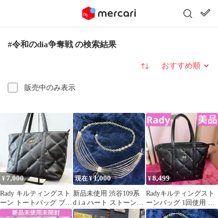
#令和のdia争奪戦 の検索結果
並び替え
販売中のみ表示
7,000
1,000
8,499
¥
現在 ¥
¥
Rady キルティングスト
新品未使用 渋谷109系
Radyキルティングスト
ーン トートバッグ ブラ
d.i.a ハート ストーン付
ーンバッグ 1回使用 極
ック A4収納可 大容量
き 多連チェーンベルト
美品 武藤静香 トートバ