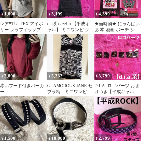
1,800
3,199
4,399
¥
¥
¥
レア‼️TULTEX アイボ
dia系 dazzlin 【平成ギ
★当時物★ にゃんぱい
リー グラフィックプリ
ャル】 ミニワンピ クロ
あ 本 漫画 ポーチ シー
ント Tシャツ
シェ編み ワンピース
ル【平成レトロ】にゃ
てんし
2,800
5,333
3,799
¥
¥
¥
赤いフード付きパーカ
GLAMOROUS JANE ゼ
D.I.A. ロゴパーツ おま
ー
ブラ柄 ミニワンピー
けつき【平成ギャル】
ス 平成ギャル Y2K
dia系 ゴールド
1,500
18,000
2,799
¥
¥
¥