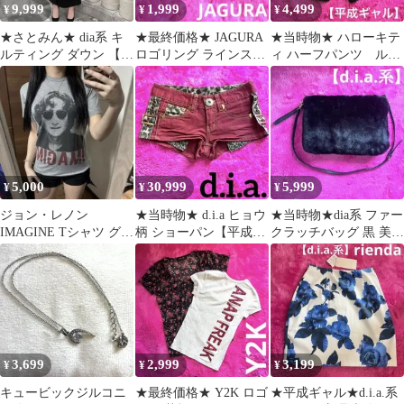
9,999
1,999
4,499
¥
¥
¥
★さとみん★ dia系 キ
★最終価格★ JAGURA
★当時物★ ハローキテ
ルティング ダウン 【平
ロゴリング ラインスト
ィ ハーフパンツ ルー
成ギャル】美品 黒 アウ
ーン キラキラ 【平成
ムウェア M【平成ギャ
ター
ギャル】
ル】ラメ
5,000
30,999
5,999
¥
¥
¥
ジョン・レノン
★当時物★ d.i.a ヒョウ
★当時物★dia系 ファー
IMAGINE Tシャツ グレ
柄 ショーパン【平成ギ
クラッチバッグ 黒 美品
ー
ャル】ボルドー ２５イ
【平成ギャル】ファー
ンチ
バッグ
3,699
2,999
3,199
¥
¥
¥
キュービックジルコニ
★最終価格★ Y2K ロゴ
★平成ギャル★d.i.a.系