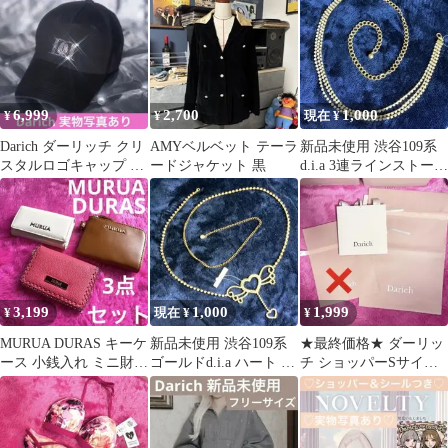
銀
ッグ
6,999
2,700
1,000
¥
¥
現在 ¥
Darich ダーリッチ クリ
AMYベルベット テーラ
新品未使用 渋谷109系
スタルロゴキャップ ブ
ードジャケット 黒
d.i.a 3連ラインストーン
ラック 新品未使用未開
付き チェーンベルト 金
封
3,199
1,000
1,999
¥
現在 ¥
¥
MURUA DURAS キーケ
新品未使用 渋谷109系
★最終価格★ ダーリッ
ース 小銭入れ ミニ財布
ゴールドd.i.a ハート ス
チ ショッパーSサイズ /
パス【平成ギャル】豹
トーン付きチェーンベ
ギフトラッピングＬサ
柄
ルト
イズ 新品