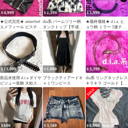
4,999
2,399
3,999
¥
¥
¥
★公式完売★ aimerfeel
dia系 パームツリー柄
★最終価格★ d.i.a. ヒ
エメフィール ビスチェ
タンクトップ【平成ギ
ョウ柄 ミラー 5連チェ
コルセット 黒 ピンク
ャル】イエロー
ーン【平成ギャル】 鏡
13,000
1,000
3,399
¥
¥
¥
新品未使用 d.i.a ダイヤ
ブラックティアードキ
dia系 リングネックレス
ビジュー装飾 大粒スト
ャミワンピース
キラキラ ゴールド【平
ーン付きベルト シルバ
成ギャル】 金 ラインス
ー黒
トーン
600
3,500
6,000
¥
¥
¥