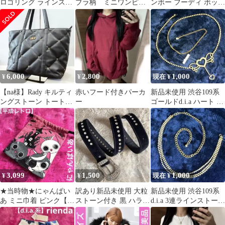
ロゴリング ラインスト
ブラ柄 ミニワンピー
ンボー フーディ ボック
ーン キラキラ 【平成
ス 平成ギャル Y2K
スロゴ 虹【平成ギャ
ギャル】
ル】 M
6,000
2,800
1,000
¥
¥
現在 ¥
【na様】Rady キルティ
赤いフード付きパーカ
新品未使用 渋谷109系
ングストーン トートバ
ー
ゴールドd.i.a ハート ス
ッグ ブラック A4収納
トーン付きチェーンベ
可
ルト
3,099
1,500
1,000
¥
¥
現在 ¥
★当時物★にゃんぱい
訳あり新品未使用 大粒
新品未使用 渋谷109系
あ ミニ巾着 ピンク【平
ストーン付き 黒 ハラコ
d.i.a 3連ラインストーン
成レトロ】 にゃてんし
牛毛 レディースベルト
付き チェーンベルト 金
まさむにゃ
韓国系