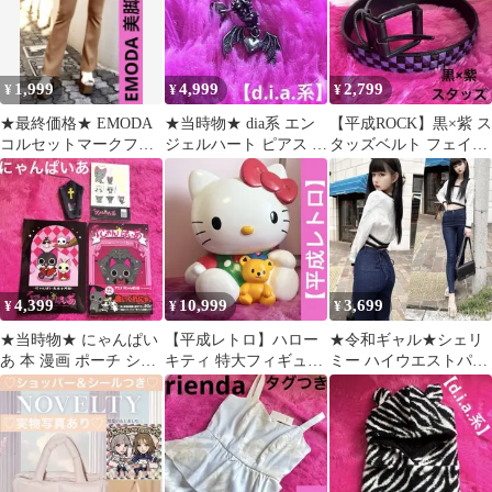
1,999
4,999
2,799
¥
¥
¥
★最終価格★ EMODA
★当時物★ dia系 エン
【平成ROCK】黒×紫 ス
コルセットマークフィ
ジェルハート ピアス シ
タッズベルト フェイク
ットフレアパンツ
ルバー925【平成ギャ
レザーベルト パンクロ
S【平成ギャル】
ル】
ック
4,399
10,999
3,699
¥
¥
¥
★当時物★ にゃんぱい
【平成レトロ】ハロー
★令和ギャル★シェリ
あ 本 漫画 ポーチ シー
キティ 特大フィギュア
ミー ハイウエストパン
ル【平成レトロ】にゃ
貯金箱 訳あり 当時物
ツ デニム M【公式完売
てんし
激レア
品】伊藤桃々