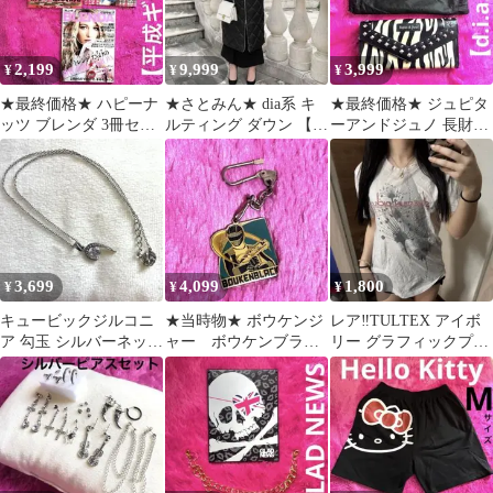
2,199
9,999
3,999
¥
¥
¥
★最終価格★ ハピーナ
★さとみん★ dia系 キ
★最終価格★ ジュピタ
ッツ ブレンダ 3冊セッ
ルティング ダウン 【平
ーアンドジュノ 長財布
ト【平成ギャル】2014
成ギャル】美品 黒 アウ
ゼブラ柄 スタッズ 【平
年 2月
ター
成ギャル】
3,699
4,099
1,800
¥
¥
¥
キュービックジルコニ
★当時物★ ボウケンジ
レア‼️TULTEX アイボ
ア 勾玉 シルバーネック
ャー ボウケンブラッ
リー グラフィックプリ
レス【平成ギャル】
ク キーホルダー 平成レ
ント Tシャツ
ンジャー