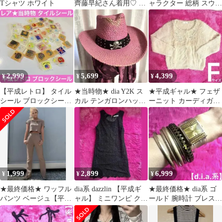
Tシャツ ホワイト
齊藤早紀さん着用♡ 多
ャラクター 総柄 スウェ
連ネックレス【令和ギ
ット トレーナー XL
ャル】クロス
2,999
5,699
4,399
¥
¥
¥
【平成レトロ】 タイル
★当時物★ dia Y2K ス
★平成ギャル★ フェザ
シール ブロックシール
カル テンガロンハット
ーニット カーディガン
当時物 スマイリー 英国
ストール 【平成ギャ
カシミヤタッチ パール
旗 ★
ル】
ピンク
1,999
2,899
6,999
¥
¥
¥
★最終価格★ ワッフル
dia系 dazzlin 【平成ギ
★最終価格★ dia系 ゴ
パンツ ベージュ【平成
ャル】 ミニワンピ クロ
ールド 腕時計 ブレスレ
ギャル】新品未使用 タ
シェ編み ワンピース
ット【平成ギャル】ジ
グつき
ャンク品