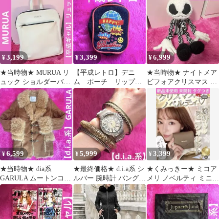
ル】ネックレス
ピンク
3,199
3,399
6,999
¥
¥
¥
★当時物★ MURUA リ
【平成レトロ】デニ
★当時物★ ナイトメア
ュック ショルダーバッ
ム ポーチ リップポ
ビフォアクリスマス ジ
グ 2way 白【平成ギャ
ーチ にこちゃん y2k
ャック ぬいぐるみ 【平
ル】
平成女児
成レトロ】
6,599
5,999
3,399
¥
¥
¥
★当時物★ dia系
★最終価格★ d.i.a系 シ
★くみっきー★ ミコア
GARULA ムートンコー
ルバー 腕時計 バングル
メリ ノベルティ ミニウ
ト【平成ギャル】 ガル
【平成ギャル】ジャン
ォレット 三つ折り財布
ラ 美品
ク品
新品未使用