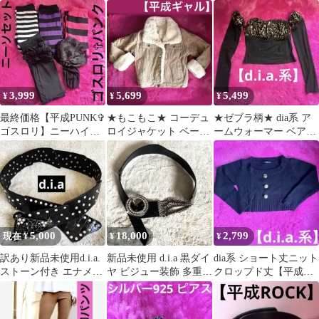
ゴプレート【平成ギャ
ラキラ ネイルシール フ
ズ ベージュ 美品【平
ル】完売品
レークシール
成ギャル】
3,999
5,699
5,499
¥
¥
¥
最終価格【平成PUNK✞
★もこもこ★ コーデュ
★ゼブラ柄★ dia系 ア
ゴスロリ】ニーハイソ
ロイジャケット ベージ
ームウォーマー ベアト
ックス 5点セット ボー
ュ ファー ボア 【平成
ップ【平成ギャル】新
ダー レース
ギャル】M
品タグつき
5,000
18,000
2,799
現在 ¥
¥
¥
訳あり新品未使用d.i.a.
新品未使用 d.i.a 黒ダイ
dia系 ショート丈ニット
ストーン付き エナメル
ヤ ビジュー装飾 多重チ
クロップド丈【平成ギ
黒 レザー太ベルト
ェーン付きベルト シル
ャル】黒 ボタン
バー