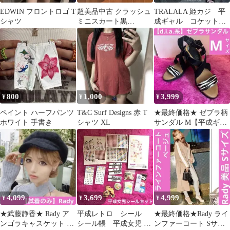
EDWIN フロントロゴ T
超美品中古 クラッシュ
TRALALA 姫カジ 平
シャツ
ミニスカート黒
成ギャル コケット
BODYSOUL ダメージ
ロリータ ゴシック
デニム サイズS
archive
800
1,000
3,999
¥
¥
¥
ペイント ハーフパンツ
T&C Surf Designs 赤 T
★最終価格★ ゼブラ柄
ホワイト 手書き
シャツ XL
サンダル M【平成ギャ
ル】ウエッジソール 黒
アニマル柄
4,099
3,699
4,999
¥
¥
¥
★武藤静香★ Rady ア
平成レトロ シール
★最終価格★Rady ライ
ンゴラキャスケット ロ
シール帳 平成女児 キ
ンファーコート Sサイ