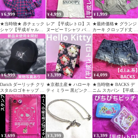
6,999
4,999
1,999
¥
¥
¥
★当時物★ 赤チェック
レア 【平成レトロ】ス
★最終価格★ グランジ
シャツ【平成ギャル】
ヌーピー Tシャツ パス
カーキ クロップド丈 パ
フードつき フード収納
テルイエロー ビンテー
ーカー フーディ【平成
可能 dia系
ジ風
ギャル】
6,999
3,399
4,099
¥
¥
¥
Darich ダーリッチ クリ
★京都土産★ ハローキ
★当時物★ BACKS デ
スタルロゴキャップ ブ
ティ ミラー 黒ピンク
ニム スカパン 【平成ギ
ラック 新品未使用未開
ドットリボン 和柄【平
ャル】dia系 ショーパン
封
成レトロ】
3,699
3,399
3,399
¥
¥
¥