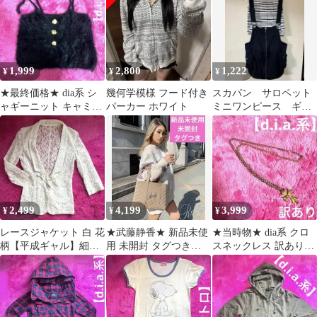
1,999
2,800
1,222
¥
¥
¥
★最終価格★ dia系 シ
幾何学模様 フード付き
スカパン サロペット
ャギーニット キャミソ
パーカー ホワイト
ミニワンピース ギャ
ール【平成ギャル】ふ
ル Y2K d.i.a MARS好き
わふわ
にも
2,499
4,199
3,999
¥
¥
¥
レースジャケット 白 花
★武藤静香★ 新品未使
★当時物★ dia系 クロ
柄【平成ギャル】細身
用 未開封 タグつき
スネックレス 訳あり
Mサイズ 総レース テー
Rady キルティングト
【平成ギャル】
ラード
ートバック