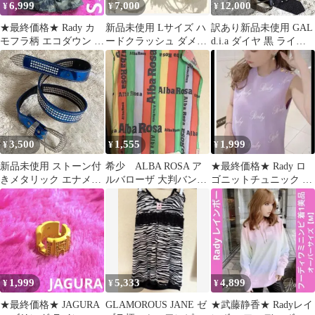
6,999
7,000
12,000
¥
¥
¥
★最終価格★ Rady カ
新品未使用 Lサイズ ハ
訳あり新品未使用 GAL
モフラ柄 エコダウン 迷
ードクラッシュ ダメー
d.i.a ダイヤ 黒 ライン
彩柄【平成ギャル】S
ジデニム sexy ミニスカ
ストーン付ベルト Y2K
美品
ート
3,500
1,555
1,999
¥
¥
¥
新品未使用 ストーン付
希少 ALBA ROSA ア
★最終価格★ Rady ロ
きメタリック エナメル
ルバローザ 大判バンダ
ゴニットチュニック ニ
ベルト 青ブルー 渋谷
ナY2K d.i.a 好きにも
ットトップ ミニワンピ
109系ギャル
ース ロゴ
1,999
5,333
4,899
¥
¥
¥
★最終価格★ JAGURA
GLAMOROUS JANE ゼ
★武藤静香★ Radyレイ