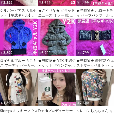
3,399
3,699
4,499
¥
¥
¥
シルバーピアス 大量セ
★さくりな★ グラッド
★当時物★ ハローキテ
ット【平成ギャル】ク
ニュース ミラー 鏡 ス
ィ ハーフパンツ ルー
ロス 蜘蛛 ピストル ギ
カル ヒョウ柄【平成ギ
ムウェア M【平成ギャ
ター フープ
ャル】
ル】ラメ
2,899
6,299
4,799
¥
¥
¥
ロイヤルブルー もこも
★当時物★ Y2K 中綿ジ
★当時物★ 夢展望 ウエ
こ フーディ パーカー
ャケット ダウンジャケ
ストマークベルト ハー
【平成ギャル】Y2K
ット【平成ギャル】グ
ト スパンコール 【平成
レー M
ギャル】
1,800
5,299
7,600
¥
¥
¥
Sherry's ミッキーマウス
Darichプロデューサー
クレヨンしんちゃん キ