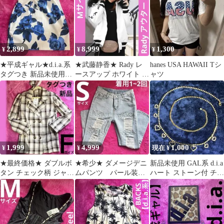
2,899
8,999
1,300
¥
¥
¥
★平成ギャル★d.i.a.系
★武藤静香★ Rady レ
hanes USA HAWAII Tシ
タグつき 新品未使用
ースアップ ホワイト 中
ャツ
rienda 花柄スカート
綿アウター Ꮇサイズ 美
品
1,999
4,999
1,000
¥
¥
現在 ¥
★最終価格★ ダブルボ
★希少★ ダメージデニ
新品未使用 GAL系 d.i.a
タン チェック柄 ジャケ
ムパンツ パール装飾
ハート ストーン付 チェ
ット ベージ フリーサイ
付き【平成ギャル】ア
ーンベルト韓国ゴール
ズ 新品
イスブルー
ド