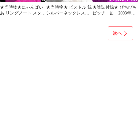
★当時物★にゃんぱい
★当時物★ ピストル 銃
★雑誌付録★ ぴちぴち
あ リングノート スタン
シルバーネックレス
ピッチ 缶 2003年
プ 希少セット【平成レ
【平成ギャル】dia系
なかよし 付録 プラス
トロ】吸血猫
チックケース
次へ