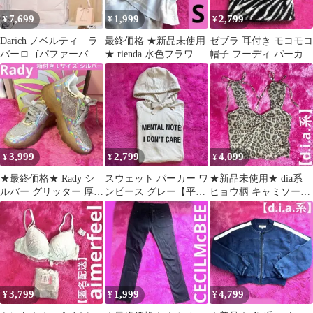
7,699
1,999
2,799
¥
¥
¥
Darich ノベルティ ラ
最終価格 ★新品未使用
ゼブラ 耳付き モコモコ
バーロゴパファーバッ
★ rienda 水色フラワー
帽子 フーディ パーカー
グ +シール+ショッパ
プリント オールインワ
【平成ギャル】dia系
ー 新品
ン
3,999
2,799
4,099
¥
¥
¥
★最終価格★ Rady シ
スウェット パーカー ワ
★新品未使用★ dia系
ルバー グリッター 厚底
ンピース グレー【平成
ヒョウ柄 キャミソール
ダッドスニーカー Lサ
ギャル】薄手 Ｍ
【平成ギャル】 レオパ
イズ
ード
3,799
1,999
4,799
¥
¥
¥