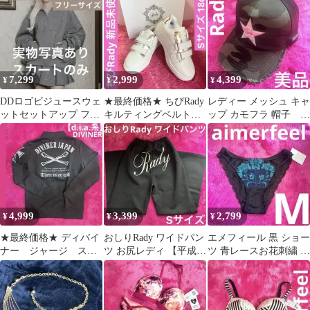
ター
ッグ
7,299
2,999
4,399
¥
¥
¥
DDロゴビジュースウェ
★最終価格★ ちびRady
レディー メッシュ キャ
ットセットアップ フリ
キルティングベルトス
ップ カモフラ 帽子 迷
ーサイズ 【スカートの
ニーカー Sサイズ 18cm
彩柄【平成ギャル】
み】
白
Rady
4,999
3,399
2,799
¥
¥
¥
★最終価格★ ディバイ
おしりRady ワイドパン
エメフィール 黒 ショー
ナー ジャージ スカ
ツ お尻レディ 【平成ギ
ツ 青レースお花刺繍 新
ル柄【平成ギャル男】
ャル】 黒 Ｓサイズ 武
品未使用 M ランジェリ
y2k メンズ L
藤静香
ー