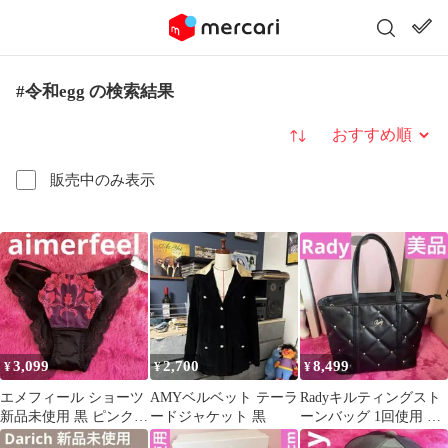
#令和egg の検索結果
並び替え
販売中のみ表示
3,099
2,700
8,499
¥
¥
¥
エメフィール ショーツ
AMYベルベット テーラ
Radyキルティングスト
新品未使用 黒 ピンク
ードジャケット 黒
ーンバッグ 1回使用 極
Mサイズ レース グリッ
美品 武藤静香 トートバ