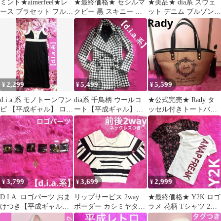
ミント★aimerfeel★レ
★最終価格★ セシルマ
★美品★ dia系 スウェ
ース ブラセット フルバ
クビー 黒 スキニー ス
ット デニム ブルゾン
ック 下着【平成ギャ
トレッチあり S【平成
サイドライン【平成ギ
ル】
ギャル】
ャル】青
2,299
5,499
5,599
¥
¥
¥
d.i.a.系 モノトーンワン
dia系 千鳥柄 ウールコ
★公式完売★ Rady タ
ピ 【平成ギャル】 ロン
ート【平成ギャル】黒
ッセル付きトートバッ
グワンピ スリット
白 モノトーン Ａライン
グ ブラウン【平成ギャ
当時物
ル】フレーム
3,799
3,699
2,999
¥
¥
¥
D.I.A. ロゴパーツ おま
リップサービス 2way
★最終価格★ Y2K ロゴ
けつき【平成ギャル】
ボーダー カシミヤタッ
ラメ 花柄 Tシャツ 2枚
dia系 ゴールド
チニット【平成ギャ
セット【平成ギャル】