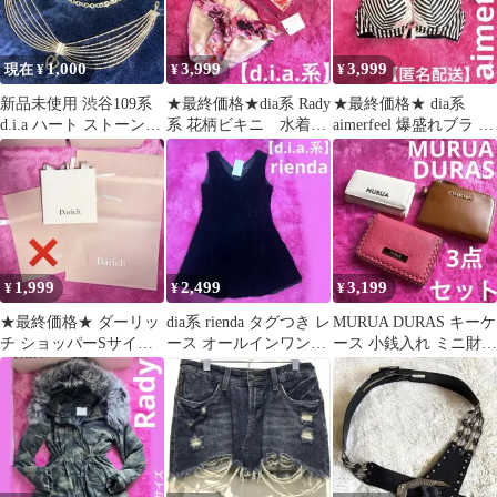
1,000
3,999
3,999
現在 ¥
¥
¥
新品未使用 渋谷109系
★最終価格★dia系 Rady
★最終価格★ dia系
d.i.a ハート ストーン付
系 花柄ビキニ 水着
aimerfeel 爆盛れブラ 下
き 多連チェーンベルト
【平成ギャル】M 新品
着【平成ギャル】廃盤
銀
未使用
1,999
2,499
3,199
¥
¥
¥
★最終価格★ ダーリッ
dia系 rienda タグつき レ
MURUA DURAS キーケ
チ ショッパーSサイズ /
ース オールインワン
ース 小銭入れ ミニ財布
ギフトラッピングＬサ
【平成ギャル】
パス【平成ギャル】豹
イズ 新品
柄