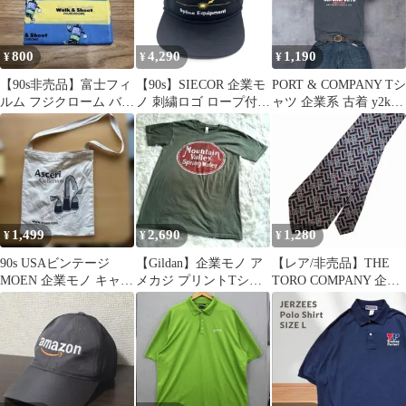
800
4,290
1,190
¥
¥
¥
【90s非売品】富士フィ
【90s】SIECOR 企業モ
PORT & COMPANY Tシ
ルム フジクローム バン
ノ 刺繍ロゴ ロープ付き
ャツ 企業系 古着 y2k
ダナ レトロ 企業モノ
トラッカーキャップ 帽
archive
希少
子
1,499
2,690
1,280
¥
¥
¥
90s USAビンテージ
【Gildan】企業モノ ア
【レア/非売品】THE
MOEN 企業モノ キャン
メカジ プリントTシャ
TORO COMPANY 企業
バス トートバッグ アメ
ツ カーキ モスグリーン
限定ネクタイ 総柄
カジ
M