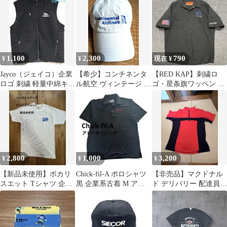
XL
ント S-R
1,100
2,300
790
¥
¥
現在 ¥
Jayco（ジェイコ）企業
【希少】コンチネンタ
【RED KAP】刺繍ロ
ロゴ 刺繍 軽量中綿キル
ル航空 ヴィンテージ キ
ゴ・星条旗ワッペン 半
ティングベスト
ャップ 企業ロゴ 刺繍
袖ワークシャツ 企業系
ブラック
2,800
1,000
3,200
¥
¥
¥
【新品未使用】ポカリ
Chick-fil-A ポロシャツ
【非売品】マクドナル
スエット Tシャツ 企業
黒 企業系古着 M アド
ド デリバリー 配達員
モノ 企業T シングル
バタイジング
制服 ハーフジップ 半袖
ステッチ
LL