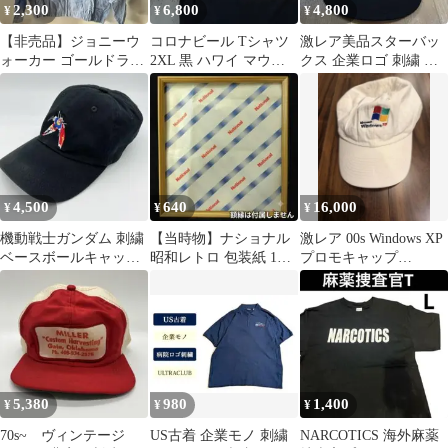
2,300
6,800
4,800
¥
¥
¥
【非売品】ジョニーウ
コロナビール Tシャツ
激レア美品スターバッ
ォーカー ゴールドラベ
2XL 黒 ハワイ マウイ
クス 企業ロゴ 刺繍 キ
ルジャケットブルゾン
企業 企業ロゴ 古着
ャップ ブラック USA
水色 綿100%
4,500
640
16,000
¥
¥
¥
機動戦士ガンダム 刺繍
【当時物】ナショナル
激レア 00s Windows XP
ベースボールキャップ
昭和レトロ 包装紙 1枚
プロモキャップ
ブラック
（斜めロゴ柄）額装・
Microsoft 企業物
インテリアに
5,380
980
1,400
¥
¥
¥
70s~ ヴィンテージ
US古着 企業モノ 刺繍
NARCOTICS 海外麻薬