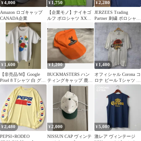
4,000
1,750
2,280
¥
¥
¥
Amazon ロゴキャップ
【企業モノ】ナイキゴ
JERZEES Trading
CANADA企業
ルフ ポロシャツ XXL
Partner 刺繍 ポロシャツ
グリーン ETRロゴ刺繍
ネイビー L
1,600
1,200
1,400
¥
¥
¥
【非売品/M】Google
BUCKMASTERS ハン
オフィシャル Corona コ
Pixel 8 Tシャツ 白 グー
ティングキャップ 鹿刺
ロナ ビール Tシャツ 企
グル ノベルティ
繍 オレンジ Y2K 古着
業 白 2XL
2,480
2,000
5,080
¥
¥
¥
PEPSI×RODEO
NISSUN CAP ヴィンテ
激レア ヴィンテージ