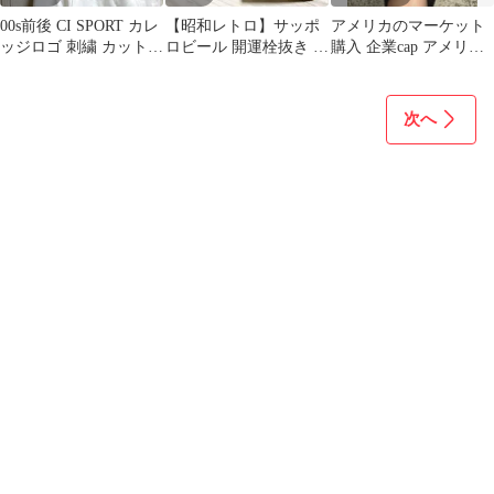
00s前後 CI SPORT カレ
【昭和レトロ】サッポ
アメリカのマーケット
ッジロゴ 刺繍 カットオ
ロビール 開運栓抜き 宝
購入 企業cap アメリカ
フ リメイク パーカー
船 招福開運 箱付き 非
建築設計会社Kirksey
売品
次へ