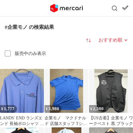
#企業モノ の検索結果
並び替え
販売中のみ表示
1,777
3,980
2,380
¥
¥
¥
LANDS' END ランズエ
企業モノ マクドナル
【US古着】企業モノ ワ
ンド 長袖ポロシャツ 企
ド 店舗スタッフ Tシャ
ークベスト 黒 ブラック
業刺繍 ワンポイント
ツ 青 Mロゴ ワンポイ