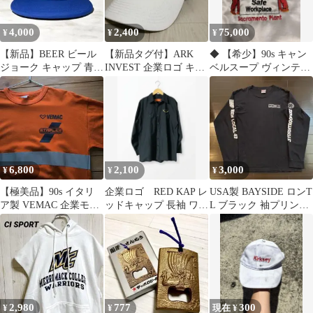
4,000
2,400
75,000
¥
¥
¥
【新品】BEER ビール
⁠【新品タグ付】ARK
◆ 【希少】90s キャン
ジョーク キャップ 青
INVEST 企業ロゴ キャ
ベルスープ ヴィンテー
アメカジ サーフ スケー
ップ 白 ニューハッタン
ジジャケット XXL USA
ター
製
6,800
2,100
3,000
¥
¥
¥
【極美品】90s イタリ
企業ロゴ RED KAP レ
USA製 BAYSIDE ロンT
ア製 VEMAC 企業モノ
ッドキャップ 長袖 ワー
L ブラック 袖プリント
リフレクター Tシャツ
クシャツ ブラック L 古
IBEW 電気工事士
着
2,980
777
300
¥
¥
現在 ¥