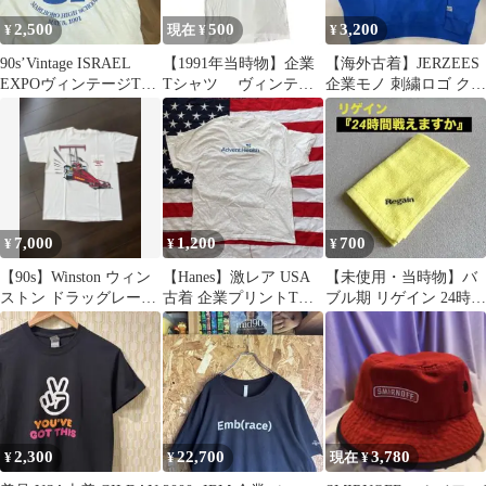
2,500
500
3,200
¥
現在 ¥
¥
90s’Vintage ISRAEL
【1991年当時物】企業
【海外古着】JERZEES
EXPOヴィンテージTシ
Tシャツ ヴィンテー
企業モノ 刺繍ロゴ クル
ングルステッチ約L
ジTシャツ シングルス
ーネックスウェット
テッチ
XL
7,000
1,200
700
¥
¥
¥
【90s】Winston ウィン
【Hanes】激レア USA
【未使用・当時物】バ
ストン ドラッグレース
古着 企業プリントTシ
ブル期 リゲイン 24時間
Tシャツ 企業 タバコ
ャツ アッシュグレー
戦えますか ウォッシュ
XL
タオル
2,300
22,700
3,780
¥
¥
現在 ¥