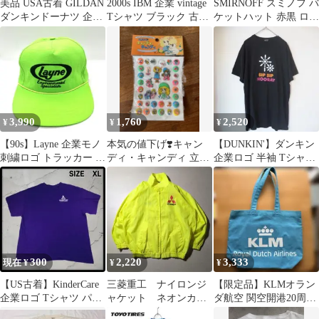
美品 USA古着 GILDAN
2000s IBM 企業 vintage
SMIRNOFF スミノフ バ
ダンキンドーナツ 企業
Tシャツ ブラック 古着
ケットハット 赤黒 ロゴ
系 企業ロゴプリント
レア 希少
企業ノベルティ L/XL
3,990
1,760
2,520
¥
¥
¥
【90s】Layne 企業モノ
本気の値下げ❣️キャン
【DUNKIN'】ダンキン
刺繍ロゴ トラッカー ナ
ディ・キャンディ 立体
企業ロゴ 半袖 Tシャツ
イロンキャップ 帽子
ワッペン シール 昭和レ
ブラック M 古着 ドー
トロ シール
ナツ
300
2,220
3,333
現在 ¥
¥
¥
​【US古着】KinderCare
三菱重工 ナイロンジ
【限定品】KLMオラン
企業ロゴ Tシャツ パー
ャケット ネオンカラ
ダ航空 関空開港20周年
プル 紫 XL
ー 蛍光
記念 コラボトートバッ