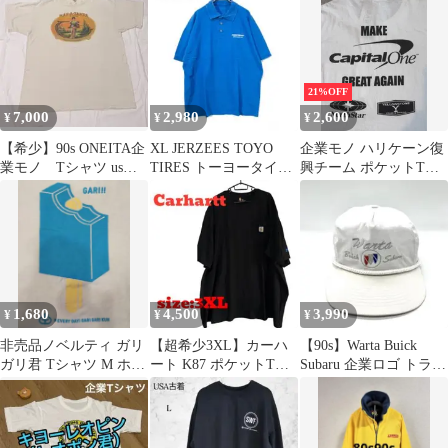
グ
21%OFF
7,000
2,980
2,600
¥
¥
¥
【希少】90s ONEITA企
XL JERZEES TOYO
企業モノ ハリケーン復
業モノ Tシャツ us
TIRES トーヨータイヤ
興チーム ポケットTシ
製 シングルステッチ
ポロシャツ 青 企業
ャツ 両面プリント
XL
1,680
4,500
3,990
¥
¥
¥
非売品ノベルティ ガリ
【超希少3XL】カーハ
【90s】Warta Buick
ガリ君 Tシャツ M ホワ
ート K87 ポケットTシ
Subaru 企業ロゴ トラッ
イト 当たり
ャツ 黒 企業プリント
カーキャップ
古着