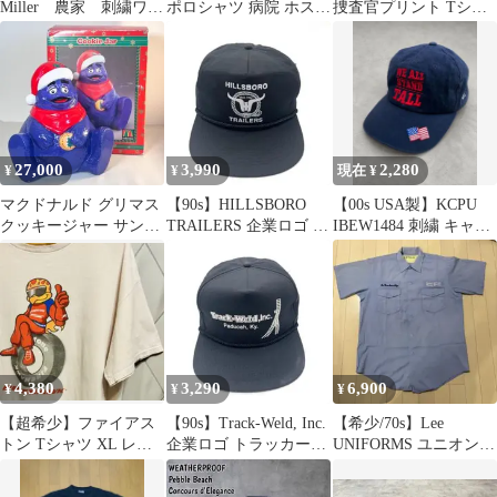
Miller 農家 刺繍ワッ
ポロシャツ 病院 ホスピ
捜査官プリント Tシャ
ペン ベースボールキ
タル ネイビー XL ゆる
ツ 黒
ャップ
だぼ
27,000
3,990
2,280
¥
¥
現在 ¥
マクドナルド グリマス
【90s】HILLSBORO
【00s USA製】KCPU
クッキージャー サンタ
TRAILERS 企業ロゴ ト
IBEW1484 刺繍 キャッ
陶器 ヴィンテージ 希少
ラッカーキャップ
プ 企業
箱付
4,380
3,290
6,900
¥
¥
¥
【超希少】ファイアス
【90s】Track-Weld, Inc.
【希少/70s】Lee
トン Tシャツ XL レー
企業ロゴ トラッカーキ
UNIFORMS ユニオンメ
シング モーター 企業
ャップ 帽子
イド ワークシャツ 企
00s 白
業モノ