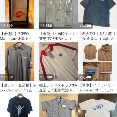
8,800
3,880
2,200
¥
¥
¥
【未使用】ZIPPO
【未使用・当時モノ】
【希少2XL】US古着 ト
Manitowoc 企業モノ
東芝 TOSHIBA ロゴ刺
ヨタ 企業ロゴ 両面プリ
1997年製 ヴィンテージ
繍 半袖ストライプシャ
ント Tシャツ 霜降り
ツ 2L
2,800
3,980
3,500
¥
¥
¥
【激レア・企業物】ボ
極上デッドストック90s
【希少】バドワイザー
ンバルディア 712支部
企業モノ国際電話001ゴ
Budweiser コーデュロイ
ワークポロシャツ XL
ルフポロシャツ刺繍レ
ストライプシャツ M
相当
トロXL白赤