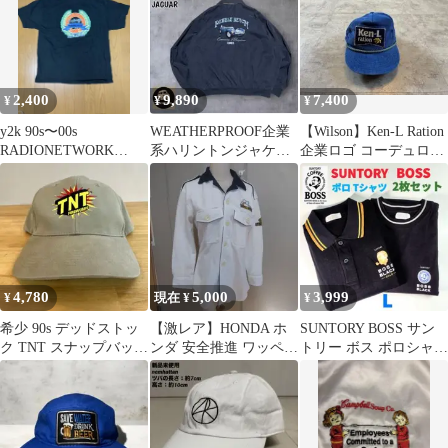
2,400
9,890
7,400
¥
¥
¥
y2k 90s〜00s
WEATHERPROOF企業
【Wilson】Ken-L Ration
RADIONETWORK
系ハリントンジャケッ
企業ロゴ コーデュロイ
Crystal Tシャツ XL
トJAGUAR刺繍ドリズ
キャップ
ラー紺
4,780
5,000
3,999
¥
現在 ¥
¥
希少 90s デッドストッ
【激レア】HONDA ホ
SUNTORY BOSS サン
ク TNT スナップバック
ンダ 安全推進 ワッペン
トリー ボス ポロシャツ
キャップ 企業ロゴ
付き ワークシャツ 作業
Tシャツ 2枚セット 黒
着