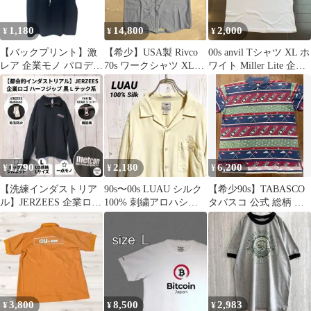
1,180
14,800
2,000
¥
¥
¥
【バックプリント】激
【希少】USA製 Rivco
00s anvil Tシャツ XL ホ
レア 企業モノ パロディ
70s ワークシャツ XL企
ワイト Miller Lite 企業
Tシャツ グリコ風オマ
業モノジャックダニエ
モノ
ージュ M
ル
1,790
2,180
6,200
¥
¥
¥
【洗練インダストリア
90s〜00s LUAU シルク
【希少90s】TABASCO
ル】JERZEES 企業ロゴ
100% 刺繍アロハシャ
タバスコ 公式 総柄 ゴ
ハーフジップ 黒 L テッ
ツ オウム M
ルフ ポロシャツ Mサイ
ク
ズ
3,800
8,500
2,983
¥
¥
¥