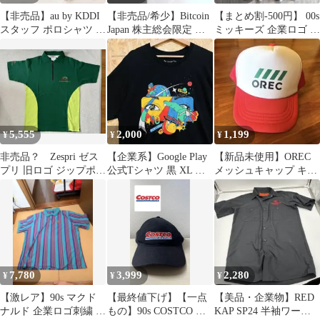
【非売品】au by KDDI
【非売品/希少】Bitcoin
⁠【まとめ割-500円】 00s
スタッフ ポロシャツ オ
Japan 株主総会限定 企
ミッキーズ 企業ロゴ リ
レンジ Lサイズ
業Tシャツ L 古着
ンガーTシャツ グレー
5,555
2,000
1,199
¥
¥
¥
非売品？ Zespri ゼス
【企業系】Google Play
【新品未使用】OREC
プリ 旧ロゴ ジップポロ
公式Tシャツ 黒 XL ポ
メッシュキャップ キャ
シャツ Mサイズ グ
ップ アート
ップ 帽子 赤 白 オーレ
リーン
ック
7,780
3,999
2,280
¥
¥
¥
【激レア】90s マクド
【最終値下げ】【一点
【美品・企業物】RED
ナルド 企業ロゴ刺繍 ス
もの】90s COSTCO コ
KAP SP24 半袖ワーク