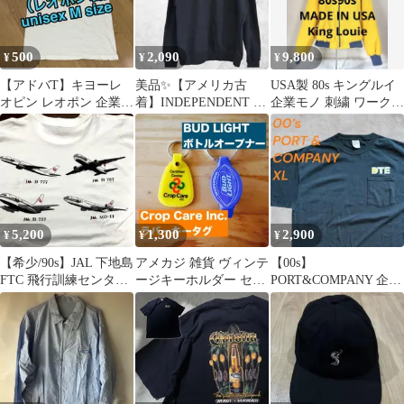
500
2,090
9,800
¥
¥
¥
【アドバT】キヨーレ
美品✨【アメリカ古
USA製 80s キングルイ
オピン レオポン 企業キ
着】INDEPENDENT ス
企業モノ 刺繍 ワークジ
ャラTシャツ ユニセッ
ウェット L 裏起毛
ャケット 古着 M L 黄
クスM相当
5,200
1,300
2,900
¥
¥
¥
【希少/90s】JAL 下地島
アメカジ 雑貨 ヴィンテ
【00s】
FTC 飛行訓練センター
ージキーホルダー セッ
PORT&COMPANY 企業
TEEシングルステッチ
ト バドライト 企業物
ロゴ ポケットTシャツ
M
ノベルティ
XL ブラック