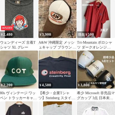
トライプ ポロシャツ 古
ストコ HPI キャップ
シャツ （日本M相当）
着
16%OFF
2,480
3,900
500
¥
¥
現在 ¥
ウェンディーズ 古着T
A&W 沖縄限定 メッシ
Tri-Mountain ポロシャ
シャツ XL グレー
ュキャップ ブラウン 茶
ツ ダークオレンジ
トラッカーキャップ 企
3XLT アメリカ古着
業ロゴ
2,200
4,500
3,800
¥
¥
¥
80s ヴィンテージ ワッ
【希少・企業Tシャ
希少 Microsoft 非売品マ
ペン トラッカーキャッ
ツ】Steinberg スタイン
グカップ 3点 日本未発
プ
バーグ 半袖 Tシャツ 黒
売 ITマニア
L