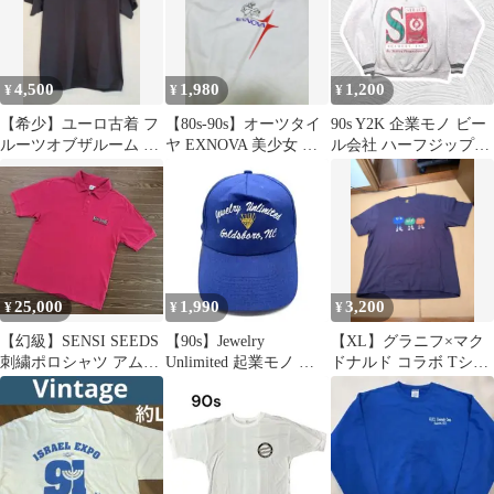
4,500
1,980
1,200
¥
¥
¥
【希少】ユーロ古着 フ
⁠【80s-90s】オーツタイ
90s Y2K 企業モノ ビー
ルーツオブザルーム ロ
ヤ EXNOVA 美少女 ア
ル会社 ハーフジップス
ックオイル 刺繍Tシャ
ニメ 企業Tシャツ⁠
ウェット 緑ラインリブ
ツ L 黒
杢灰
25,000
1,990
3,200
¥
¥
¥
【幻級】SENSI SEEDS
【90s】Jewelry
【XL】グラニフ×マク
刺繍ポロシャツ アムス
Unlimited 起業モノ ト
ドナルド コラボ Tシャ
テルダム
ラッカーキャップ 帽子
ツ フライガイ ネイビー
古着