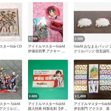
点
799
300
¥
¥
ターSide CD
アイドルマスターSideM
SideM おなまえバッジ 
伊瀬谷四季 アクキー シ
クリルバッジ 信玄誠司
リコンバンド 缶バッジ
伊瀬谷四季 アニカフェ
400
1,480
¥
¥
ター SideM
アイドルマスターSideM
アイドルマスターSideM
er アクリルジオ
購入特典 特製名刺【伊瀬
伊右衛門 アクスタ 葛