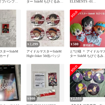
ライブパンフレ
ター SideM ちびぐるみ
ELEMENTS -01
C.O.D
High×Joker』榊夏来
2,299
500
¥
¥
ターSideM
アイドルマスターSideM
と*け様 ＊ アイドルマ
r カード
High×Joker 5th缶バッジ
ター SideM ちびぐるみ
秋山隼人 伊瀬谷四季 若
800
2,555
¥
¥