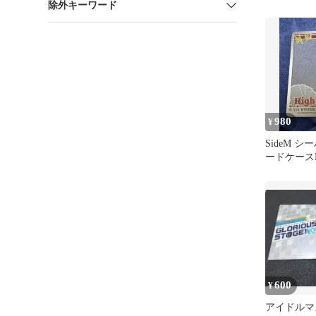
除外キーワード
ラマ
980
¥
SideM 
ードケースHi
600
¥
アイドル