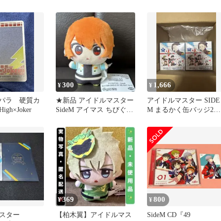
谷四季】
葉雨彦 ほんのひきだ
12種
300
1,666
¥
¥
シーパラ 硬質カ
★新品 アイドルマスター
アイドルマスター SIDE
gh×Joker
SideM アイマス ちびぐる
M まるかく缶バッジ2
み 蒼井悠介 匿名配送
(2BOX)
369
800
¥
¥
マスター
【柏木翼】アイドルマス
SideM CD『49