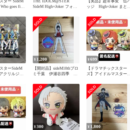
ター SideM
THE IDOLM@STER
【美品】超常事変 缶
 goes first
SideM High×Joker フォン
ッジ High×Joker まと
タブ
売り
1,200
699
¥
¥
ターSideM
【開封品】sideM10thプロ
【ドラマチックスター
er アクリルジオ
ミ千葉 伊瀬谷四季 ア
ズ】アイドルマスター
クリルスタンド
SideM ちびぐるみ C.O.
300
1,800
¥
¥