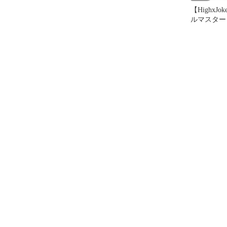
【HighxJ
ルマスター 
るみ C.O.