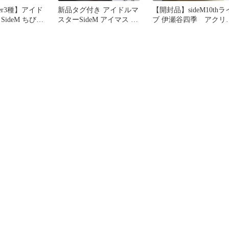
oker3種】アイド
新品タグ付き アイドルマ
【開封品】sideM10thラ
SideM ちびぐ
スターSideM アイマス ち
ブ 伊瀬谷四季 アクリ
D
びぐるみ 牙崎漣 匿名配
スタンド
送