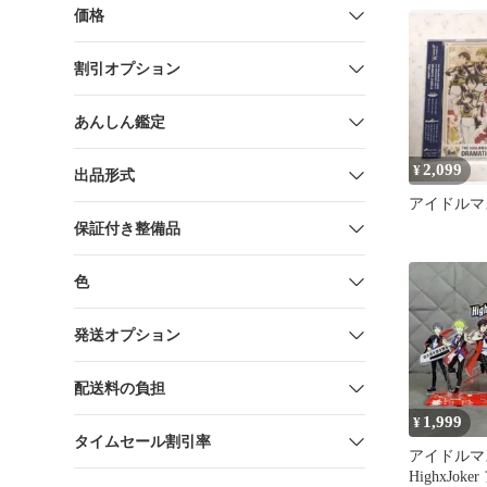
会！
価格
割引オプション
あんしん鑑定
2,099
¥
出品形式
アイドルマス
保証付き整備品
色
発送オプション
配送料の負担
1,999
¥
タイムセール割引率
アイドルマス
HighxJok