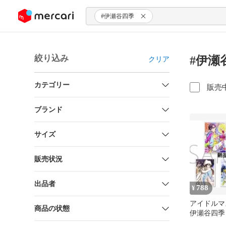
ンツにスキップ
#伊瀬谷四季
絞り込み
#伊瀬
クリア
カテゴリー
販売
ブランド
サイズ
販売状況
出品者
788
¥
アイドルマス
商品の状態
伊瀬谷四季
ット 理由