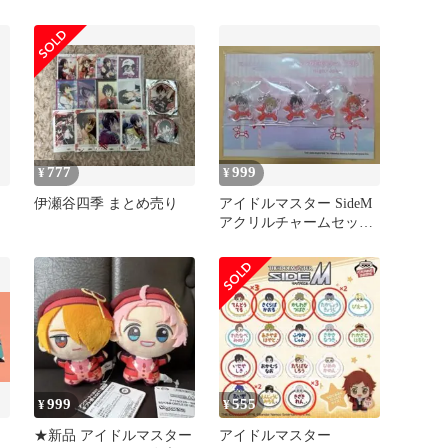
し
クリルバッジ
A3サイズ
777
999
¥
¥
伊瀬谷四季 まとめ売り
アイドルマスター SideM
アクリルチャームセット
High×Joker
999
555
¥
¥
★新品 アイドルマスター
アイドルマスター