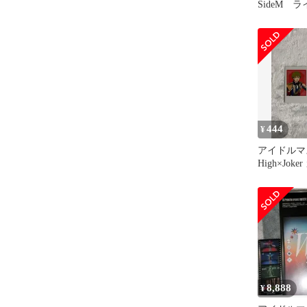
SideM 
ット
444
¥
アイドルマス
High×Joke
8,888
¥