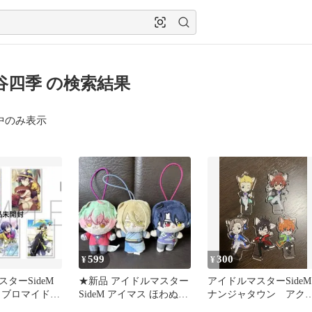
谷四季 の検索結果
中のみ表示
599
300
¥
¥
ターSideM
★新品 アイドルマスター
アイドルマスターSideM
 ブロマイドセ
SideM アイマス ほわぬい
ナンジャタウン アク
あって、展示
ぬいぐるみストラップ3
ルスタンド 5コセット