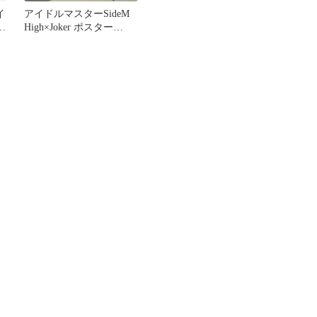
イ
アイドルマスターSideM
ル
High×Joker ポスター
GROWING