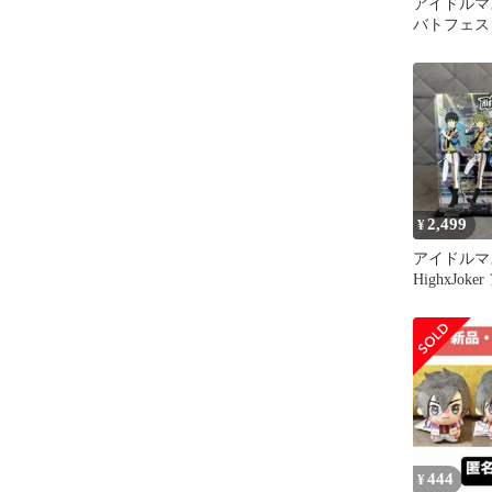
アイドルマス
バトフェス Who
円盤
2,499
¥
アイドルマス
HighxJok
ラマ
444
¥