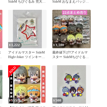
SideM ちびぐるみ 兜大吾
SideM おなまえバッジ
九十九一希 匿名配送
vol.3 13点セット
1,222
3,180
¥
¥
ス
アイドルマスター SideM
最終値下げ‼️アイドルマ
High×Joker ツインキーホ
スター SideMちびぐるみ
ルダー
全5種コンプ×2 計22点
555
500
¥
¥