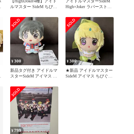
バ
【HighxJoker4種】アイド
アイドルマスターSideM
め
ルマスター SideM ちびぐ
High×Joker ラバーストラ
るみ C.O.D
ップ 5種セット
300
300
¥
¥
新品タグ付き アイドルマ
★新品 アイドルマスター
スターSideM アイマス ち
SideM アイマス ちびぐる
D
びぐるみ 冬美旬 匿名配
み ピエール 匿名配送
送
799
¥