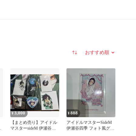
並び替え
3,000
888
¥
¥
【まとめ売り】アイドル
アイドルマスターSideM
リ
マスターsideM 伊瀬谷四
伊瀬谷四季 フォト風グリ
季グッズ
ットカード