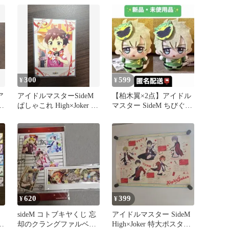
300
599
¥
¥
ア
アイドルマスターSideM
【柏木翼×2点】アイドル
ぱしゃこれ High×Joker 伊
マスター SideM ちびぐる
瀬谷四季
み C.O.D
620
399
¥
¥
sideM コトブキヤくじ 忘
アイドルマスター SideM
之
却のクラングファルベア
High×Joker 特大ポスター