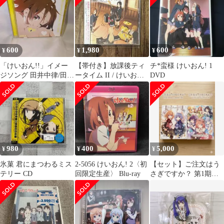
600
1,980
600
¥
¥
¥
「けいおん!!」イメー
【帯付き】放課後ティ
チ*蛮様 けいおん! 1
ジソング 田井中律/田井
ータイム II / けいおん!!
DVD
中律(CV:佐藤聡美)
2枚組
980
400
5,000
¥
¥
¥
氷菓 君にまつわるミス
2-5056 けいおん! 2〈初
【セット】ご注文はう
テリー CD
回限定生産〉 Blu-ray
さぎですか？ 第1期・
第2期 コンプリート
BOX