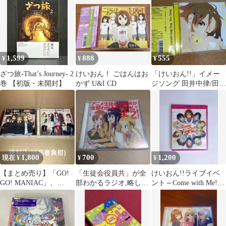
1,599
888
555
¥
¥
¥
ざつ旅-That’s Journey- 2
けいおん！ ごはんはお
「けいおん!!」イメー
巻 【初版・未開封】
かず U&I CD
ジソング 田井中律/田井
中律(CV:佐藤聡美)
Y7491
1,800
700
1,200
現在 ¥
¥
¥
【まとめ売り】「GO!
「生徒会役員共」が全
けいおん!!ライブイベ
GO! MANIAC」、
部わかるラジオ,略して
ント～Come with Me!!
「Listen!!」【2枚組】
「全ラ!」の全て その
～〈初回限定生産・2
壱
枚…