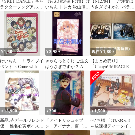
「SKET DANCE」キャ
【週末限定値下げ‼️】け
【N12794】「ご注文は
ラクターソングアルバ
いおん トレカ 秋山澪
うさぎですか?」バラー
ム キャラット・ダンス
琴吹紬
ドソングアルバム～
Blend o
1,600
2,989
1,800
¥
¥
現在 ¥
けいおん！！ ライブイ
きゃらっとくじ ご注文
【まとめ売り】
ベント ～Come with
はうさぎですか？ A-1
「Utauyo!!MIRACLE」
Me！！～ Blu-ray
アクリルプレート ココ
「NO, Thank You!」
ア
13,990
300
1,500
¥
¥
¥
新品3点ガールフレンド
「アイドリシュセブ
べ*ち様 「けいおん!!」
仮 椎名心実ボイスカ
ン アイナナ」百（も
～放課後ティータイム
ード 姫島木乃子バッ
も） ウエハース カ
2/放課後ティータイム