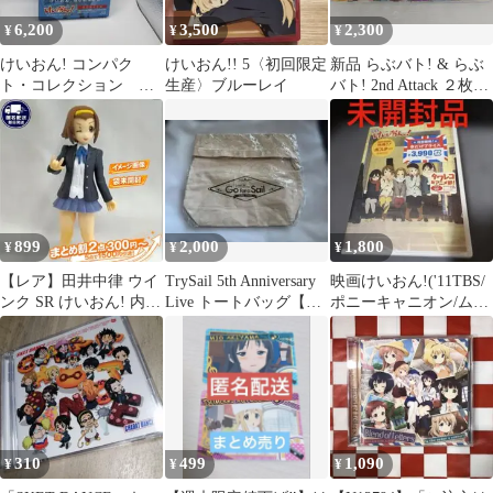
6,200
3,500
2,300
¥
¥
¥
けいおん! コンパク
けいおん!! 5〈初回限定
新品 らぶバト! & らぶ
ト・コレクション
生産〉ブルーレイ
バト! 2nd Attack ２枚ま
Blu-ray ブルーレイ
とめて
899
2,000
1,800
¥
¥
¥
【レア】田井中律 ウイ
TrySail 5th Anniversary
映画けいおん!('11TBS/
ンク SR けいおん! 内袋
Live トートバッグ【新
ポニーキャニオン/ムー
未開封 2009年当時品
品】
ビック/京都アニメーシ
ョン…
310
499
1,090
¥
¥
¥