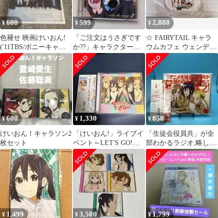
600
599
2,888
¥
¥
¥
色褪せ 映画けいおん!
「ご注文はうさぎです
☆ FAIRYTAIL キャラ
('11TBS/ポニーキャニ
か??」キャラクターソ
ウムカフェ ウェンディ
オン/ムービック/京都ア
ング・セレクションア
アクリルスタンド ☆レ
ニメー
ルバム～orde…
ア！
600
1,330
850
¥
¥
¥
けいおん！キャラソン2
「けいおん!」ライブイ
「生徒会役員共」が全
枚セット
ベント～LET'S GO!
部わかるラジオ,略して
LIVE CD!2枚組
「全ラ!」の全て その
壱
1,499
3,500
1,799
¥
¥
¥