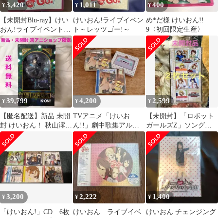
3,420
1,011
400
¥
¥
¥
【未開封Blu-ray】けい
けいおん!ライブイベン
め*だ様 けいおん!!
おん!ライブイベント～
ト～レッツゴー!～
9〈初回限定生産〉
レッツゴー!～〈初回限
定生産〉
39,799
4,200
2,599
¥
¥
¥
【匿名配送】新品 未開
TVアニメ「けいお
【未開封】「ロボット
封 けいおん！ 秋山澪
ん!!」劇中歌集アルバ
ガールズZ」ソングア
1/8 フィギュア 京アニ
ム 放課後ティータイム
ルバム①&②２枚セッ
限定
Ⅱ（初回限定盤）
ト
3,200
2,222
1,400
¥
¥
¥
「けいおん!」CD 6枚
けいおん ライブイベ
けいおん チェンジング