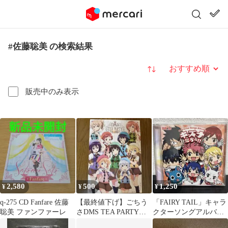
#佐藤聡美 の検索結果
並び替え
販売中のみ表示
2,580
500
1,250
¥
¥
¥
q-275 CD Fanfare 佐藤
【最終値下げ】ごちう
「FAIRY TAIL」キャラ
聡美 ファンファーレ
さDMS TEA PARTY
クターソングアルバム2
2018 パンフレット
キズナだろー!!