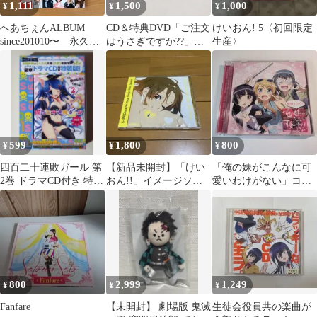
1,111
1,500
1,000
¥
¥
¥
へあちぇんALBUM
CD＆特典DVD「ご注文
けいおん! 5〈初回限定
since201010〜 永久保
はうさぎですか??」オ
生産〉
存版 声優グランプリ
ープニングテーマ～ノ
付録
ーポイッ!
599
1,800
800
¥
¥
¥
四百二十連敗ガール 第
【新品未開封】「けい
「俺の妹がこんなに可
2巻 ドラマCD付き 特装
おん!!」イメージソン
愛いわけがない」コン
版 江口拓也 雨宮天 桐
グ 田井中律(CV:佐藤聡
プリートコレクション
山なると
美)
+俺妹コンプ+!
800
2,999
1,249
¥
¥
¥
Fanfare
【未開封】 劇場版 鬼滅
生徒会役員共の楽曲が