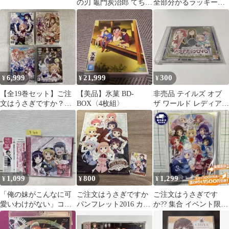
の刃 竈門炭治郎 てちて
全部分かるラッキーな
ちマスコット 購入特典
CD、略して、全ラ。
6,999
21,999
300
¥
¥
¥
【全19巻セット】ご注
【美品】氷菓 BD-
非売品 テイルズ オブ
文はうさぎですか？
BOX〈4枚組〉
ザ ワールド レディアン
DVD
ト マイソロジー2 DVD
1,099
800
1,299
¥
¥
¥
「俺の妹がこんなに可
ご注文はうさぎですか
ご注文はうさぎです
愛いわけがない」コン
パンフレット2016 カー
か?? 集合 イベント限定
プリートコレクション
ド付き
スリーブ ごちうさ
+俺妹コンプ+!