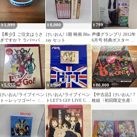
1,999
8,000
799
¥
¥
¥
【希少】ご注文はうさ
けいおん! 1期 映画 Blu-
声優グランプリ 2012年
ぎですか？ ラバーバン
ray セット
6月号 特典ポスター 梶
ド チノ Rabbit House
裕貴
5,555
1,900
80,800
¥
¥
¥
けいおん!ライブイベン
けいおん!ライブイベン
【中古品】けいおん! 7
ト～レッツゴー!～〈初
トLET'S GO! LIVE CD!
枚組〈初回限定生産〉
回限定生産〉
ビニール製袋セット