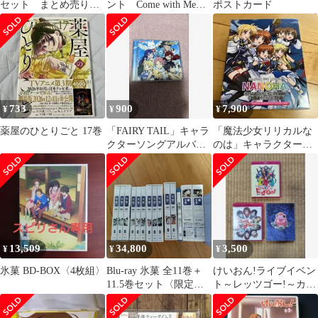
セット まとめ売り
ント Come with Me
ポストカード
放課後ティータイム
CD ライブ 初回限定
(平沢唯…
733
900
7,900
¥
¥
¥
薬屋のひとりごと 17巻
「FAIRY TAIL」キャラ
「魔法少女リリカルな
クターソングアルバム
のは」キャラクターソ
Eternal Fello…
ング コンプリートBOX
13,509
34,800
3,500
¥
¥
¥
氷菓 BD-BOX〈4枚組〉
Blu-ray 氷菓 全11巻＋
けいおん!ライブイベン
11.5巻セット〈限定
ト～レッツゴー!～カム
版〉
ウィズミー〈初回限定
生産〉セット