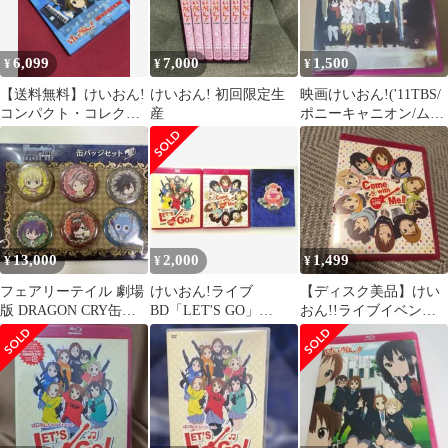
6,099
7,000
1,500
¥
¥
¥
【送料無料】けいおん!
けいおん! 初回限定生
映画けいおん!('11TBS/
コンパクト・コレクシ
産
ポニーキャニオン/ムー
ョン【Blu-ray】
ビック/京都アニメーシ
ョン)
13,000
2,000
1,499
¥
¥
¥
フェアリーテイル 劇場
けいおん!ライブ
【ディスク美品】けい
版 DRAGON CRY缶バ
BD「LET'S GO」
おん!!ライブイベント
ッジ【新品未開封】
「Come with Me」初回
～Come with Me!!～
セット