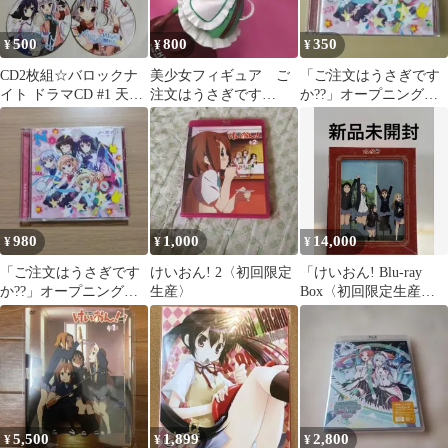
500
800
350
¥
¥
¥
CD2枚組☆バロックナ
美少女フィギュア ご
「ご注文はうさぎです
イト ドラマCD #1 天使
注文はうさぎです
か??」オープニングテ
追憶 初回限定盤
か?? ハロウィン一番
ーマ～ノーポイッ!/Petit
くじD賞 千夜ジャンク
Ra…
980
1,000
14,000
¥
¥
¥
「ご注文はうさぎです
けいおん! 2〈初回限定
「けいおん! Blu-ray
か??」オープニングテ
生産〉
Box〈初回限定生産・4
ーマ～ノーポイッ!/Petit
枚組〉」
Ra…
5,500
1,899
2,800
¥
¥
¥