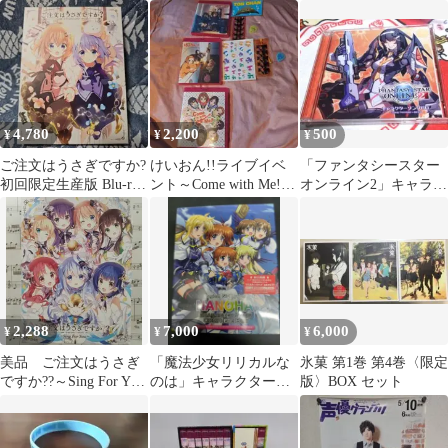
トラック
ード付 K-ON!
4,780
2,200
500
¥
¥
¥
ご注文はうさぎですか?
けいおん!!ライブイベ
「ファンタシースター
初回限定生産版 Blu-ray
ント～Come with Me!!
オンライン2」キャラク
BOX〈3枚組〉
他 初回限定 まとめ
ターソングCD
2,288
7,000
6,000
¥
¥
¥
美品 ご注文はうさぎ
「魔法少女リリカルな
氷菓 第1巻 第4巻〈限定
ですか??～Sing For You
のは」キャラクターソ
版〉BOX セット
～〈初回限定生産盤
ング コンプリートBOX
BD〉