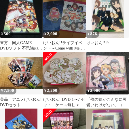
ク加賀美茉莉
ード
(平沢唯,秋
500
2,000
876
¥
¥
¥
東方 同人GAME
けいおん!!ライブイベ
けいおん!! 9
DVDソフト 不思議の幻
ント～Come with Me!!
想郷 3 / AQUA STYLE
～〈初回限定生産〉
7,500
2,200
2,000
¥
¥
¥
美品 アニメけいおん!
けいおん! DVD 1〜7 セ
「俺の妹がこんなに可
DVDセット
ット ケース無し ⭐︎今
愛いわけがない」コン
週末迄の特別価格
プリートコレクション
+俺妹コンプ+!