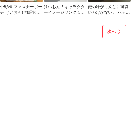
中野梓 ファスナーポー
けいおん!! キャラクタ
俺の妹がこんなに可愛
チ けいおん! 放課後テ
ーイメージソング CD 5
いわけがない。 ハッピ
ィータイム ko92
枚セット
ーエンド ps3 新品 未使
用品
次へ