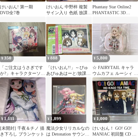
けいおん! 第一期
けいおん 中野梓 複製
Phantasy Star Online2
DVD全7巻
サイン入り 色紙 放課後
PHANTASTIC 3D
ティータイム HTT ko24
LIV…
350
888
5,800
¥
¥
¥
「ご注文はうさぎです
「けいおん!!」～ぴゅ
☆ FAIRYTAIL キャラ
か?」キャラクターソン
あぴゅあはーと/放課後
ウムカフェ ルーシィ ア
グ・セレクションアル
ティータイム(平沢唯,
クリルスタンド② ☆超
バム～order…
秋山澪,田井…
レア
1,111
1,899
1,000
¥
¥
¥
[未開封] 千夜＆チノ 描
魔法少女リリカルなの
けいおん！ GO! GO!
き下ろし ブランケット
は Detonation サウンド
MANIAC 初回盤 CD カ