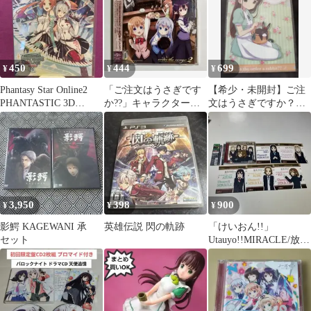
450
444
699
¥
¥
¥
Phantasy Star Online2
「ご注文はうさぎです
【希少・未開封】ご注
PHANTASTIC 3D
か??」キャラクターソ
文はうさぎですか？？
LIV…
ング・アルバム～レン
宇治松千夜 A4クリアフ
タル落ち
ァイル
3,950
398
900
¥
¥
¥
影鰐 KAGEWANI 承
英雄伝説 閃の軌跡
「けいおん!!」
セット
Utauyo!!MIRACLE/放課
後ティータイム 初回
限定盤