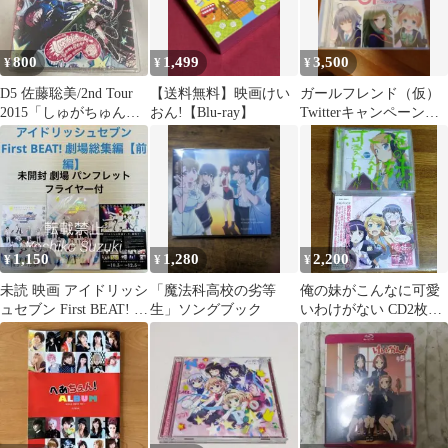
800
1,499
3,500
¥
¥
¥
D5 佐藤聡美/2nd Tour
【送料無料】映画けい
ガールフレンド（仮）
2015「しゅがちゅん。
おん!【Blu-ray】
Twitterキャンペーン
～導かれし星たち～」
MEMORIES CD
1,150
1,280
2,200
¥
¥
¥
未読 映画 アイドリッシ
「魔法科高校の劣等
俺の妹がこんなに可愛
ュセブン First BEAT! 劇
生」ソングブック
いわけがない CD2枚セ
場総集編
ット