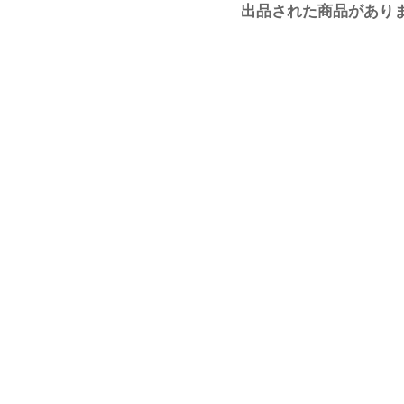
出品された商品があり