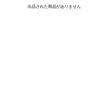
出品された商品がありません