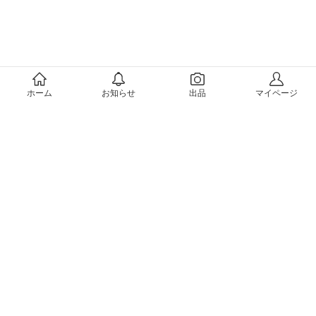
メルカリについて
ホーム
お知らせ
出品
マイページ
会社概要（運営会社）
採用情報
プレスリリース
公式ブログ
プレスキット
メルカリUS
メルカリShops
m department（エムデパ）
ヘルプ
ヘルプセンター（ガイド・お問い合わせ）
メルカリShopsでショップを開設する
メルカリShops ショップ管理画面にログイン
メルカリShops出店者向けガイド
お問い合わせ一覧