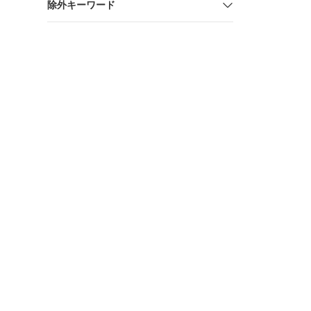
除外キーワード