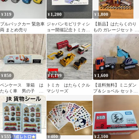
319
1,200
1,800
¥
¥
¥
プルバックカー 緊急車
ジャパンモビリティシ
【新品】はたらくのり
両 まとめ売り
ョー開催記念トミカ
もの ガレージセット 働
No.3 日野デュトロ ト
く車 クレーン 知育玩具
ラック
850
1,199
1,600
¥
¥
¥
ペンケース 筆箱 は
トミカ はたらくクル
【送料無料】ミニダン
たらく車 男の子 ハ
マシリーズ
プ＆ショベル セット
ンドメイド
（フリクションパワ
ー）はたらくくるま
555
400
2,100
¥
¥
¥