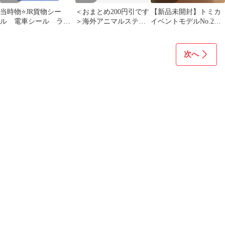
当時物⭐️JR貨物シー
＜おまとめ200円引です
【新品未開封】トミカ
ル 電車シール ラメ
＞海外アニマルステッ
イベントモデルNo.2ト
入り 平成レトロ 鉄
カー 福笑い シール10枚
ヨタ クラウン コンフォ
道シール
セット
ートタクシー
次へ