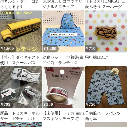
パネルシアター はた
KOMATSU コマツオリ
【トミカ/TOMICA】三
らくくるま3
ジナルミニチュア
菱ふそう スーパーグレ
ート ラリーサポートカ
ミオン
1,600
1,280
710
¥
¥
¥
【希少】ダイキャスト
給食セット 巾着袋(縦
飛行機はんこ
使用 スクールバス ミ
20×17) ランチクロス
ニカー レトロ STOPサ
(縦30×40) 裏地付き
イン可動
799
350
750
¥
¥
¥
新品 トミカキーホル
【未使用】トミカ amifa
子供服ハーフパンツ
ダー ガチャ パトロ
マスキングテープ 赤 パ
働く車
ールカー 救急車
トカー 消防車 救急車