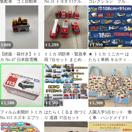
集配車 ゴミ自動車
No.31 トヨタ FJクルー
コレクション プルバ
日本製
ザー パトロールカー
ックカー
1/66 廃盤 TOMICA タカ
ラトミー ミニカー 保管
品
800
1,299
1,999
¥
¥
¥
【絶版・箱付き】トミ
トミカ 消防車・緊急車
★ トミカ ミニカー は
カ No.47 日本除雪機製
両 7台セット まとめ売
たらく車柄 キルティン
作所 ロータリ除雪車
り
グ生地 巾108cm×91cm
HTR265
1,580
1,580
5,300
¥
¥
¥
フィルム未開封 トミカ
はたらくくるま 街づく
入園入学5点セット 働
No.113 スズキ エブリイ
り 道路 37点セット
く車 ハンドメイド1
パトロールカー 1/57 タ
カラトミー 廃盤