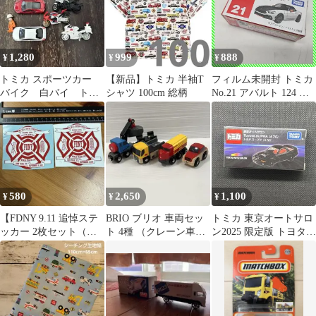
1,280
999
888
¥
¥
¥
トミカ スポーツカー
【新品】トミカ 半袖T
フィルム未開封 トミカ
バイク 白バイ トラ
シャツ 100cm 総柄
No.21 アバルト 124 ス
ック プリウス GT-R
パイダー 1/57 廃盤
まとめ売り
TOMICA タカラトミー
ミニカー 保管品
580
2,650
1,100
¥
¥
¥
【FDNY 9.11 追悼ステ
BRIO ブリオ 車両セッ
トミカ 東京オートサロ
ッカー 2枚セット（新
ト 4種 （クレーン車、
ン2025 限定版 トヨタ
品・未使用）】
ダンプカーなど）
スープラ A70