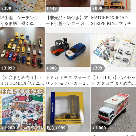
380
449
800
¥
¥
¥
綿生地 シーチング
【非売品・箱付き】ア
MATCHBOX ROAD
くるま柄 働く車 生
ート引越センター オリ
STRIPE KING マッチボ
地幅×65cm ハンドメ
ジナルミニカー トラッ
ックス ミニカー
イド 男の子生地
ク
3,090
800
399
¥
¥
¥
【28台まとめ売り】ト
トミカ トヨタ フォーク
【HIJET 6点】ハイゼッ
ミカ TOMICA 他ミニカ
リフト ＆ パトカー 2台
ト カタログ まとめ売り
ー
セット
特装車シリーズ ダイハ
ツ車
1,200
999
1,000
¥
現在 ¥
¥