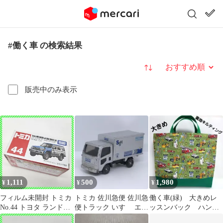
#働く車 の検索結果
並び替え
販売中のみ表示
1,111
500
1,980
¥
¥
¥
フィルム未開封 トミカ
トミカ 佐川急便 佐川急
働く車(緑) 大きめレ
No.44 トヨタ ランドク
便トラック いすゞ エル
ッスンバック ハンド
ルーザー JAFロードサ
フ シルバー パネルトラ
メイド