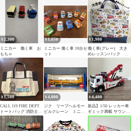
THUMB ミニカー 動
ードミニカー
シルバー 1/63 中国製
物搬送車
2,300
1,650
1,980
¥
¥
¥
ミニカー 働く車 お
ミニカー 働く車 10台セ
働く車(グレー) 大き
もちゃ
ット
めレッスンバック ハ
ンドメイド
1,500
4,000
4,480
¥
¥
¥
CALL 119 FIRE DEPT.
ジク リープヘルモー
新品】1/50 レッカー車
トートバッグ 消防士デ
ビルクレーン ミニカ
ギミック満載 サウンド
ザイン
ー 働く車
＆ライト プルバック ミ
ニカー