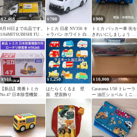
2,468
700
900
¥
¥
¥
8月10日まで出品です。
トミカ 日産 NV350 キ
トミカ パッカー車 街を
1/64MITSUBISHI FUSO
ャラバン ホワイト 白
きれいにしましょう ミ
Canter
ミニカー
ニカー
980
1,250
10,000
¥
¥
¥
【新品】廃番トミカ
はたらくくるま 壁
Cararama 1/50 トレーラ
No.47 日本除雪機製作
面 壁面飾り
ー 油圧ショベル ミニチ
所 ロータリ除雪車
ュアモデル
HTR265