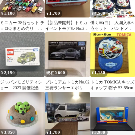
1,100
1,700
4,500
¥
¥
¥
ミニカー 38台セット チ
【新品未開封】トミカ
働く車(白) 入園入学6
ョロQ まとめ売り 働
イベントモデル No.21
点セット ハンドメイ
く車 キーホルダー
マツダ コスモスポーツ
ド
パトカー
2,150
600
1,150
¥
現在 ¥
¥
ジャパンモビリティシ
プレミアムトミカNo.02
トミカ TOMICA キッズ
ョー 2023 開催記念ト
三菱ランサーエボリュ
キャップ 帽子 53-55cm
ミカ ダイハツ タフ
ーションFE(シュリンク
ト No.1
包装)
3,850
1,780
3,980
¥
¥
¥