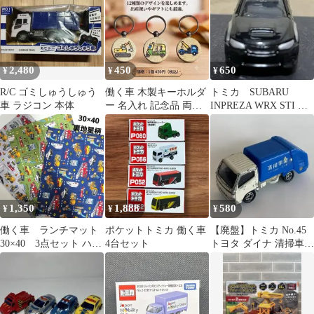
2,480
450
650
¥
¥
¥
R/C ゴミしゅうしゅう
働く車 木製キーホルダ
トミカ SUBARU
車 ラジコン 本体
ー 名入れ 記念品 両面
INPREZA WRX STI ス
刻印 プレゼント
バル インプレッサ
1,350
1,888
580
¥
¥
¥
働く車 ランチマット
ポケットトミカ 働く車
【廃盤】トミカ No.45
30×40 3点セット ハン
4台セット
トヨタ ダイナ 清掃車
ドメイド
ゴミ収集車 パッカー車