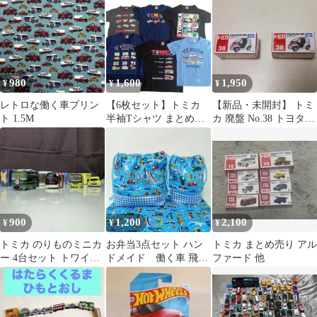
980
1,600
1,950
¥
¥
¥
レトロな働く車プリン
【6枚セット】トミカ
【新品・未開封】 トミ
ト 1.5M
半袖Tシャツ まとめ売
カ 廃盤 No.38 トヨタ車
り キッズ 男の子 乗り
体コムス 2台セット
物 車120
900
1,200
2,100
¥
¥
¥
トミカ のりものミニカ
お弁当3点セット ハン
トミカ まとめ売り アル
ー 4台セット トワイラ
ドメイド 働く車 飛行
ファード 他
イトエクスプレス
機
PORTRAM