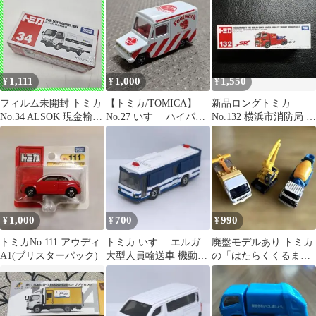
ービスカー 1/71 廃盤
ック
TOMICA タカラトミー
ミニカー 保管品
1,111
1,000
1,550
¥
¥
¥
フィルム未開封 トミカ
【トミカ/TOMICA】
新品ロングトミカ
No.34 ALSOK 現金輸送
No.27 いすゞ ハイパッ
No.132 横浜市消防局 特
車 1/68 廃盤 TOMICA
クバン フットワーク 配
別高度救助部隊 機動け
タカラトミー ミニカー
送車
ん引工作車
保管品
1,000
700
990
¥
¥
¥
トミカNo.111 アウディ
トミカ いすゞ エルガ
廃盤モデルあり トミカ
A1(ブリスターパック)
大型人員輸送車 機動隊
の「はたらくくるま」3
バス 警察車両 ミニカー
台まとめ売りセット