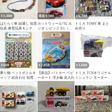
1,400
300
6,700
¥
現在 ¥
¥
はたらく車 紐通し 知育
ホットウィール/'92 ホ
トミカ TOMY 車 まと
玩具 療育玩具モンテソ
ンダ シビック EG（未
め売り
ーリー 指先トレーニン
開封新品）」
グ13台
600
2,050
3,600
¥
¥
¥
乗り物 ペットボトルキ
【新品】パトカー ベビ
トミカ TCNオリジナル
ャップ 絵合わせ 知育玩
ーボート 浮き輪 足入れ
ミシュラン モータース
具
ポーツトラック