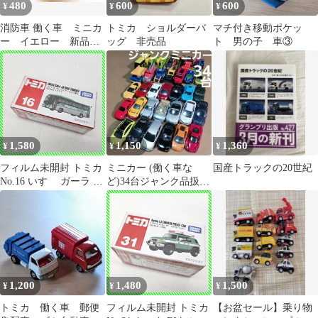
480
600
600
¥
¥
¥
消防車 働く車 ミニカ
トミカ ショルダーバ
マチ付き移動ポケッ
ー イエロー 新品
ッグ 非売品
ト 男の子 車③
未使用
1,580
1,150
1,360
¥
¥
¥
フィルム未開封 トミカ
ミニカー (働く車な
国産トラックの20世紀
No.16 いすゞ ガーラ ジ
ど)34台ジャンク品扱い
ェイアールバス東北
マックトミカ含む
1/171 廃盤 TOMICA タ
カラトミー ミニカー 保
管品
1,200
1,480
1,500
¥
¥
¥
トミカ 働く車 郵便
フィルム未開封 トミカ
【お盆セール】乗り物