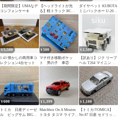
【期間限定】UMAなデ
【ヘッドライトが光
ダイヤペット KUBOTA
コシフォンケーキ
る】軽トラック RC
ミニバックホー U-20
Rev.2 ラジコン（新品・
1/22
未開封）
5,500
500
2,500
¥
¥
¥
1:43 懐かしの商用車コ
マチ付き移動ポケッ
【訳あり】ジク リープ
レクション4台セット
ト 男の子 車②
ヘル T264 マイニング
トラック ミニカー
600
1,399
1,100
¥
¥
¥
トミカ 日産ディーゼ
Matchbox On A Mission
【トミカ/TOMICA】
ル ビッグサム BIG
トヨタ タコマ ライフガ
No.87 日産 セドリック