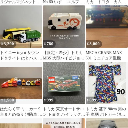
リジナルマグネット 3
No.60 いすゞ エルフ 車
ミカ トヨタ カム
点セット 非売品 働く車
両運搬車 廃盤 TOMICA
リ スポーツ カスタ
重機
タカラトミー ミニカー
マイズデザイン仕様
保管品
3,200
780
8,000
¥
¥
¥
トイコー toyco サウン
【限定・希少】トミカ
MEGA CRANE MAX
ド＆ライト はとバス ゴ
MBS 大型ハイビジョン
501 ミニチュア重機
ミ収集車 働く車まとめ
中継車 らいよんチャン
売り
箱なし
1,500
999
699
¥
¥
¥
はたらく車 ミニカー 9
トミカ 東京オートサロ
トミカ 甚平 90cm 男の
台まとめ売り 消防車 ミ
ン トヨタ ハイラックス
子 車柄 パトカー 消防
キサー車 工事車両
未開封
車 上下セット