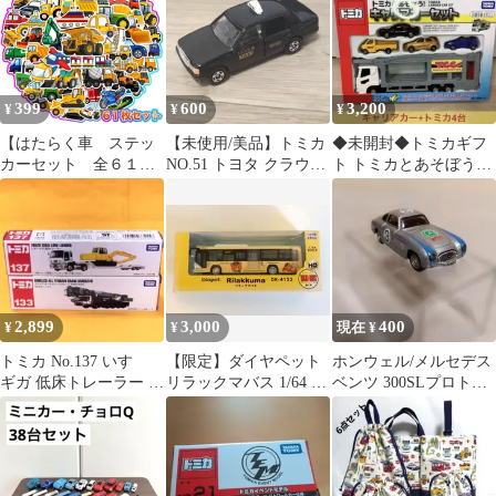
TOMICA ミニカー 保管
品
399
600
3,200
¥
¥
¥
【はたらく車 ステッ
【未使用/美品】トミカ
◆未開封◆トミカギフ
カーセット 全６１
NO.51 トヨタ クラウン
ト トミカとあそぼう！
枚】 働く車 乗り物 防
コンフォート タクシー
キャリアカーセット
水ステッカー シールセ
(トミカ4台付)
ット パトカー 消防車⁠
救急車 ⁠車 飛行機 電車
知育玩具⁠ はたらく車
乗り物 トミカ好き 男の
子 ご褒美⁠ プレゼント
2,899
3,000
400
¥
¥
現在 ¥
トミカ No.137 いすゞ
【限定】ダイヤペット
ホンウェル/メルセデス
ギガ 低床トレーラー &
リラックマバス 1/64 相
ベンツ 300SLプロトタ
No.133 まとめて
鉄バス DK-4122
イプ(新品)