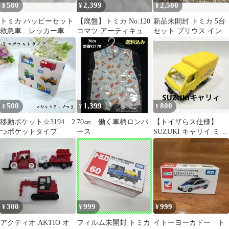
580
2,399
2,500
¥
¥
¥
トミカ ハッピーセット
【廃盤】トミカ No.120
新品未開封 トミカ 5台
救急車 レッカー車
コマツ アーティキュレ
セット プリウス インテ
ート ダンプトラック 箱
グラ 消防車 ダンプ ま
付き
とめ売り
500
1,399
800
¥
¥
¥
移動ポケット☆3194 2
70㎝ 働く車柄ロンパ
【トイザらス仕様】
つポケットタイプ
ース
SUZUKI キャリイ ミニ
カー 黄色 荷台開閉
300
999
999
¥
¥
¥
アクティオ AKTIO オ
フィルム未開封 トミカ
イトーヨーカドー ト