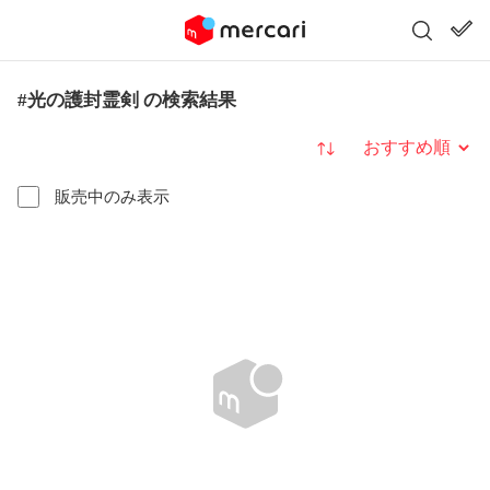
#光の護封霊剣 の検索結果
並び替え
販売中のみ表示