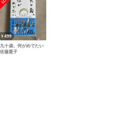
ト
子 倍賞千恵子
499
¥
九十歳。何がめでたい
佐藤愛子