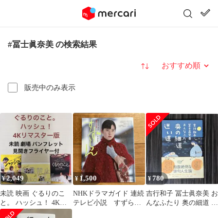
#冨士眞奈美 の検索結果
並び替え
販売中のみ表示
2,049
1,500
780
¥
¥
¥
未読 映画 ぐるりのこ
NHKドラマガイド 連続
吉行和子 冨士眞奈美 お
と。 ハッシュ！ 4Kリ
テレビ小説 すずら
んなふたり 奥の細道 迷
マスター版 パンフレッ
ん 柊瑠美 遠野凪
い道