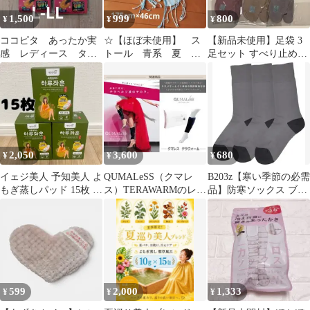
1,500
999
800
¥
¥
¥
ココピタ あったか実
☆【ほぼ未使用】 ス
【新品未使用】足袋 3
感 レディース タイ
トール 青系 夏 日
足セット すべり止め付
ツ
焼け防止 冷房対策
綿混 22-24cm
爽やか 涼しげ
2,050
3,600
680
¥
¥
¥
イェジ美人 予知美人 よ
QUMALeSS（クマレ
B203z【寒い季節の必需
もぎ蒸しパッド 15枚 温
ス）TERAWARMのレッ
品】防寒ソックス ブラ
活 妊活 イェジミイン
グウォーマー
ック 3足セット 遠赤外
線発熱糸
599
2,000
1,333
¥
¥
¥