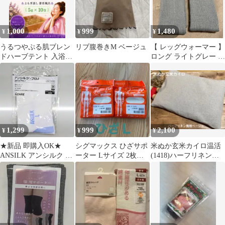
1,000
999
1,480
¥
¥
¥
うるつやぷる肌ブレン
リブ腹巻きM ベージュ
【 レッグウォーマー 】
ドハーブテント 入浴剤
ロング ライトグレー 冷
乾燥よもぎ蒸し 座浴5
え対策 就寝用 高齢者
ｇ×10p
1,299
999
2,100
¥
¥
¥
★新品 即購入OK★
シグマックス ひざサポ
米ぬか玄米カイロ温活
ANSILK アンシルク L
ーター Lサイズ 2枚セ
(1418)ハーフリネン無
サイズ 弾性ストッキン
ット 日本製 未開封 ウ
地ベージュ
グ 医療
ール