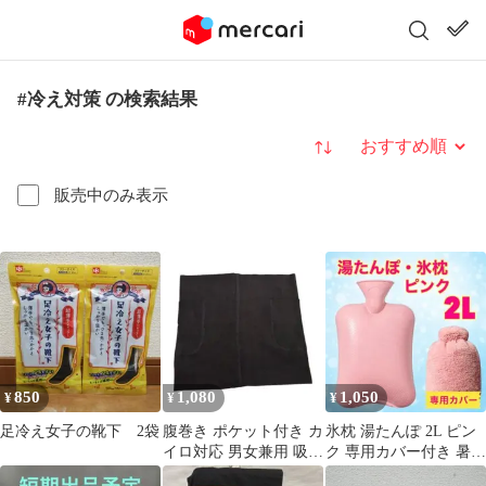
#冷え対策 の検索結果
並び替え
販売中のみ表示
850
1,080
1,050
¥
¥
¥
足冷え女子の靴下 2袋
腹巻き ポケット付き カ
氷枕 湯たんぽ 2L ピン
イロ対応 男女兼用 吸湿
ク 専用カバー付き 暑さ
発熱 抗菌防臭 薄手 防
対策 夏 保温 保冷 氷嚢