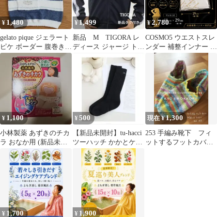
1,480
1,499
2,780
¥
¥
¥
gelato pique ジェラート
新品 M TIGORA レ
COSMO5 ウエストスレ
ピケ ボーダー 腹巻きウ
ディース ジャージ トラ
ンダー 補整インナー ロ
エストウォーマー F
ックジャケット 長
ング腹巻き 着圧ウエス
袖 紺 紫
トサポーター 日本製 高
級インナー
1,100
500
1,300
¥
¥
現在 ¥
小林製薬 あずきのチカ
【新品未開封】tu-hacci
253 手編み靴下 フィ
ラ おなか用 (新品未開
ツーハッチ かかとケア
ットするフットカバ
封)
ソックス 靴下 黒
ー コットン 冷え対
策 限定カラー
1,700
1,900
¥
¥