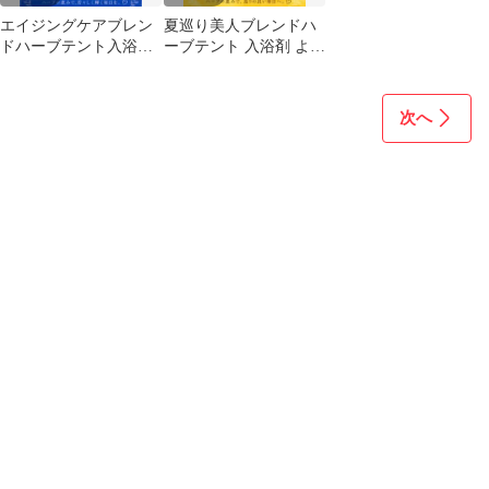
エイジングケアブレン
夏巡り美人ブレンドハ
ドハーブテント入浴剤
ーブテント 入浴剤 よも
乾燥よもぎ蒸しパック
ぎ蒸し 座浴15ｇ×10p
座浴5ｇ×20p
次へ