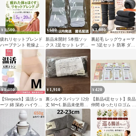
1,500
680
1,080
¥
¥
¥
疲れリセットブレンド
新品未開封 5本指ソッ
裏起毛 レッグウォーマ
ハーブテント 乾燥よも
クス 2足セット レディ
ー 3足セット 防寒 ダー
ぎ蒸し 入浴剤 座浴5ｇ
ース ボーダー 蒸れ防止
クグレー 足冷え対策
×20p
冷え対策
1,300
1,910
420
¥
¥
¥
【Sleepeach】温活ショ
裏シルクスパッツ 12分
【新品4足セット】良品
ーツ 綿 深め ハイウエ
丈 M〜L 新品未使用未
仲間 ゆったりロゴム レ
スト 6枚組 綿95%
開封品
ース付きクルーソック
ス まとめ売り