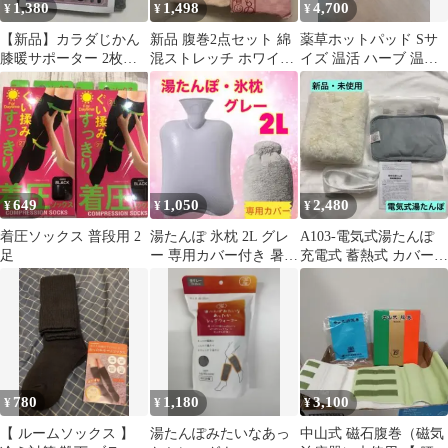
1,380
1,498
4,700
¥
¥
¥
【新品】カラダじかん
新品 腹巻2点セット 綿
薬草ホットパッド Sサ
膝暖サポーター 2枚組
混ストレッチ ホワイト
イズ 温活 ハーブ 温熱
温活 冷房対策 防寒 グ
ピンク 冷え対策 レディ
パッド
レー
ース
649
1,050
2,480
¥
¥
¥
着圧ソックス 普段用 2
湯たんぽ 氷枕 2L グレ
A103-電気式湯たんぽ
足
ー 専用カバー付き 暑さ
充電式 蓄熱式 カバー付
対策 夏 保温 保冷 氷嚢
き
780
1,180
3,100
¥
¥
¥
【 ルームソックス 】
湯たんぽみたいなあっ
中山式 磁石腹巻（磁気