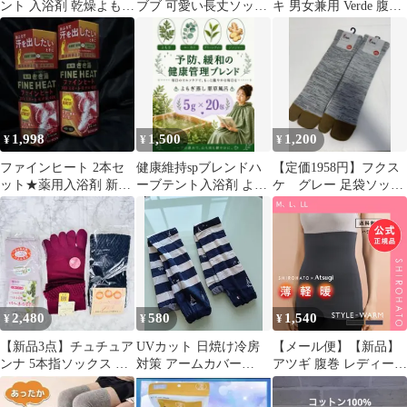
ント 入浴剤 乾燥よもぎ
ブブ 可愛い長丈ソック
キ 男女兼用 Verde 腹巻
蒸しパック 座浴10ｇ
ス4足セット レディー
き
×15p
ス 暖かい靴下
1,998
1,500
1,200
¥
¥
¥
ファインヒート 2本セ
健康維持spブレンドハ
【定価1958円】フクス
ット★薬用入浴剤 新品
ーブテント入浴剤 よも
ケ グレー 足袋ソック
未使用、未開封2本
ぎ蒸し 座浴5ｇ×20p
ス 23-25 灰色 靴
下 保温
2,480
580
1,540
¥
¥
¥
【新品3点】チュチュア
UVカット 日焼け冷房
【メール便】【新品】
ンナ 5本指ソックス シ
対策 アームカバー
アツギ 腹巻 レディース
ルク足首ウォーマー ゆ
60cm ストライプ柄 快
腹巻き はらまき
ったり靴下
適
STYLE WARM 薄手 薄