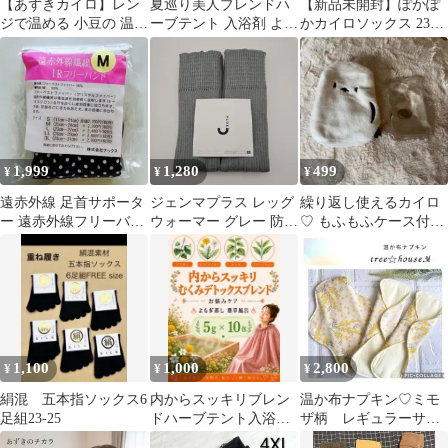
【あずきカイロ】レン
夏巡り美人ブレンドハ
【新品未開封】ぽかぽ
ジで温める 小豆の 温熱
ーブテント 入浴剤 よも
かカイロソックス 23-
パッド お腹用 ピンク
ぎ蒸し 座浴10ｇ×15p
25cm
1,999
1,280
499
¥
¥
¥
遠赤外線 足首サポータ
ジェンマプラス レッグ
繰り返し使えるカイロ
ー 遠赤外線フリーバン
ウォーマー グレー 防寒
♡ もふもふケース付／
ド Mサイズ 足首 冷え
温活 ロング 75cm
エコ・防寒対策
対策 保温
1,100
1,000
2,800
¥
¥
¥
絹混 五本指ソックス6
内からスッキリブレン
温か布ナプキン♡ミモ
足組23-25
ドハーブテント入浴剤
ザ柄 レギュラーサイ
乾燥よもぎ蒸しパック
ズ 防水３枚