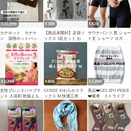
25,999
300
820
¥
¥
¥
カナホット カナケ
【新品未開封】足袋ソ
サウナパンツ 黒 ショー
ン 湿熱ホットパッ
ックス 3足セット おも
ト丈 ショーツ ヨガ フ
ク 美品
てなし足袋 和装 和風
ィットネス 温活 ルーム
靴下
ウェア
1,200
800
1,000
¥
¥
¥
女性ブレンドハーブテ
GUNZE やわらかスラ
美品❤️GELATO PIQUE
ント 入浴剤 乾燥よもぎ
ックス M 快適工房 新
❤️腹巻 ストライプ
蒸しパック 座浴5ｇ
品 レディース ベージュ
ジェラピケ ウエスト
×10p
綿100
ウォーマー