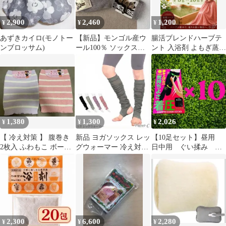
2,900
2,460
1,200
¥
¥
¥
あずきカイロ(モノトー
【新品】モンゴル産ウ
腸活ブレンドハーブテ
ンブロッサム)
ール100％ ソックス
ント 入浴剤 よもぎ蒸し
22〜23cm 防寒 暖かい
座浴5ｇ×10p
1,380
1,300
2,026
¥
¥
¥
【 冷え対策 】 腹巻き
新品 ヨガソックス レッ
【10足セット】昼用
2枚入 ふわもこ ボーダ
グウォーマー 冷え対策
日中用 ぐい揉み 揉
ー スクワラン配合 レデ
バレエ グレー フリー
み上げた 着圧ソック
ィース
ス ブラック
2,300
6,600
2,280
¥
¥
¥