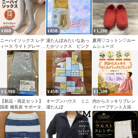
い 軽い 暖かい あった
か SHIROHATO 別注 コ
ラボ ATSUGI(M、L、
LL)
880
850
1,200
¥
¥
¥
ニーハイソックス レデ
湯たんぽみたいなあっ
夏用♡コットン♡ルー
ィース ライトグレー 3
たかソックス ピンク
ムシューズ
足 秋冬 防寒 厚手 保温
美脚
1,980
450
1,500
¥
¥
¥
【新品・両足セット】
オープンハウス ミニ
内からスッキリブレン
国産 備長炭 サポーター
湯たんぽ
ドハーブテント入浴剤
ひざ用 ショートタイプ
乾燥よもぎ蒸しパック
20〜50cm
座浴5ｇ×20p