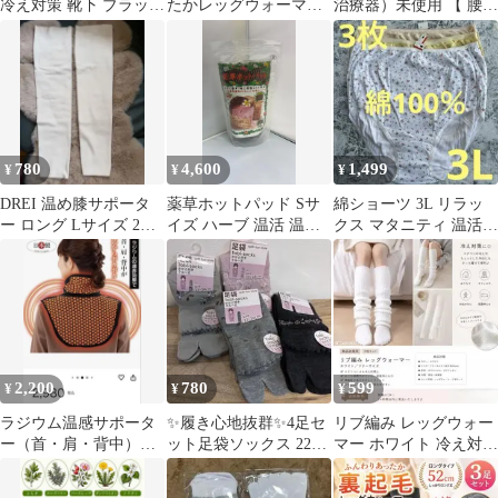
冷え対策 靴下 ブラック
たかレッグウォーマー
治療器）未使用 【 腰
フリーサイズ 温活 新品
杢グレー
痛・冷え対策】
未使用
780
4,600
1,499
¥
¥
¥
DREI 温め膝サポータ
薬草ホットパッド Sサ
綿ショーツ 3L リラッ
ー ロング Lサイズ 2枚
イズ ハーブ 温活 温熱
クス マタニティ 温活
入り 白 新品
ケア
深ばき 綿100％ まとめ
売り①
2,200
780
599
¥
¥
¥
ラジウム温感サポータ
✨履き心地抜群✨4足セ
リブ編み レッグウォー
ー（首・肩・背中）ネ
ット足袋ソックス 22〜
マー ホワイト 冷え対策
ックウォーマー 日本製
24cm 【新品】
シンプル可愛い フィッ
ト感