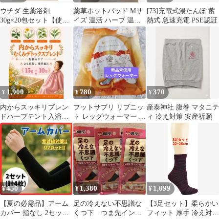
ウチダ 生薬浴剤
薬草ホットパッド Mサ
[73]充電式湯たんぽ 蓄
30g×20包セット【使用
イズ 温活 ハーブ 温熱
熱式 急速充電 PSE認証
期限2028年1月】
パッド
1,900
780
370
¥
¥
¥
内からスッキリブレン
フットサプリ リブニッ
産泰神社 腹巻 マタニテ
ドハーブテント入浴剤
ト レッグウォーマー 黒
ィ 冷え対策 安産祈願
乾燥よもぎ蒸しパック
2way トレンカ 温活 冷
座浴15ｇ×10p
え性
450
1,380
1,099
¥
¥
¥
【夏の必需品】アーム
足の冷えない不思議な
【3足セット】柔らかい
カバー 指なし 2セット
くつ下 つま先インナ
フィット 厚手 冷え対策