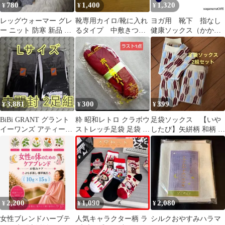
780
1,400
1,320
¥
¥
¥
レッグウォーマー グレ
靴専用カイロ/靴に入れ
ヨガ用 靴下 指なし
ー ニット 防寒 新品 暖
るタイプ 中敷きつま
健康ソックス（かかと
かい 冷え対策 ヨガ
先用 5足入り×5袋セッ
付き）（すべり止め付
ト売り
き） 【ピュア・クー
ルバンブー】
3,881
300
399
¥
¥
¥
BiBi GRANT グラント
粋 昭和レトロ クラボウ
足袋ソックス 【いや
イーワンズ アティーボ
ストレッチ足袋 足袋 フ
したび】矢絣柄 和柄 靴
ハイソックス Lサイズ
ットカバー 靴下カバー
下 2組セット
あずき
2,200
1,090
2,080
¥
¥
¥
女性ブレンドハーブテ
人気キャラクター柄 ラ
シルクおやすみハラマ