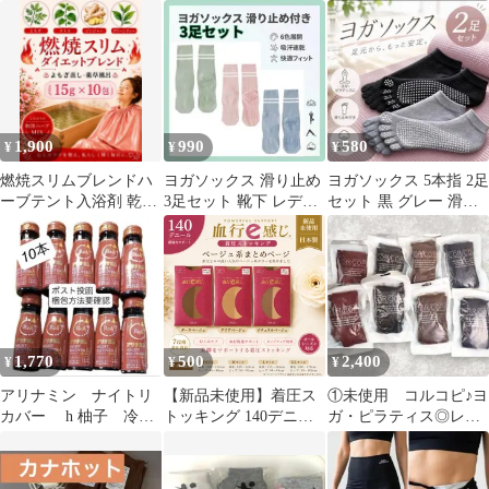
4枚 ブラック 冷感 日焼
ーソックス 3足セット
クッション 保温 靴下
け 手袋
1,900
990
580
¥
¥
¥
燃焼スリムブレンドハ
ヨガソックス 滑り止め
ヨガソックス 5本指 2足
ーブテント入浴剤 乾燥
3足セット 靴下 レディ
セット 黒 グレー 滑り
よもぎ蒸しパック 座浴
ース ピラティス 吸汗速
止め ピラティス 靴下
15ｇ×10p
乾
1,770
500
2,400
¥
¥
¥
アリナミン ナイトリ
【新品未使用】着圧ス
①未使用 コルコピ♪ヨ
カバー h 柚子 冷え
トッキング 140デニー
ガ・ピラティス◎レッ
対策 10本
ル ベージュ系 日本製
グウォーマー 4色 8足ま
むくみ対策 美脚
とめ売り