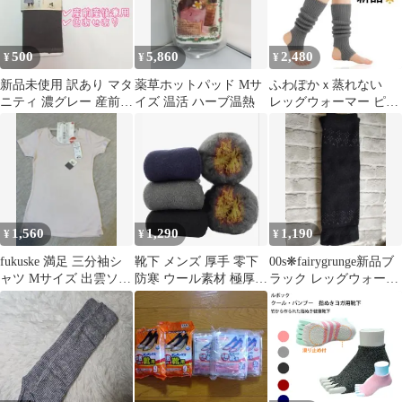
500
5,860
2,480
¥
¥
¥
新品未使用 訳あり マタ
薬草ホットパッド Mサ
ふわぽかｘ蒸れない
ニティ 濃グレー 産前産
イズ 温活 ハーブ温熱
レッグウォーマー ピラ
後兼用 レギンス 10分丈
ティス講師監修 冷え
対策 温活 秋冬
1,560
1,290
1,190
¥
¥
¥
fukuske 満足 三分袖シ
靴下 メンズ 厚手 零下
00s❋fairygrunge新品ブ
ャツ Mサイズ 出雲ソフ
防寒 ウール素材 極厚裏
ラック レッグウォーマ
ト
起毛 アウトドア 登山
ー 冷え防止
海外旅行