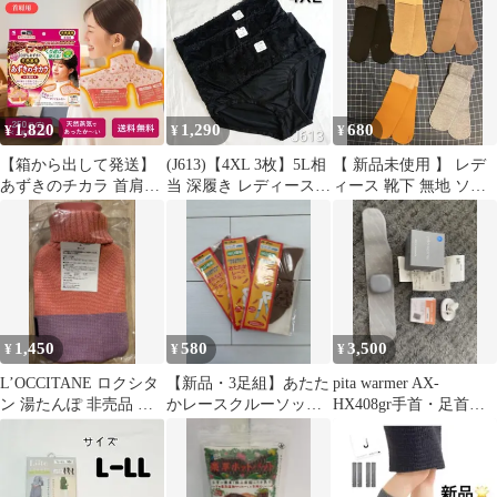
座浴5ｇ×10p
1,820
1,290
680
¥
¥
¥
【箱から出して発送】
(J613)【4XL 3枚】5L相
【 新品未使用 】 レデ
あずきのチカラ 首肩用
当 深履き レディース
ィース 靴下 無地 ソッ
温め 肩こり グッズ レ
ショーツ まとめ売り
クス 5足まとめ売り 冷
ンジでチン 繰り返し 使
え対策
える 温熱 蒸気 ホット
パック リラックス 癒し
温活 冷え対策 クリスマ
ス プレゼント ギフト
年末年始
1,450
580
3,500
¥
¥
¥
L’OCCITANE ロクシタ
【新品・3足組】あたた
pita warmer AX-
ン 湯たんぽ 非売品 ノ
かレースクルーソック
HX408gr手首・足首用
ベルティ 新品
ス カプサイシン配合
グレー
80D 厚地