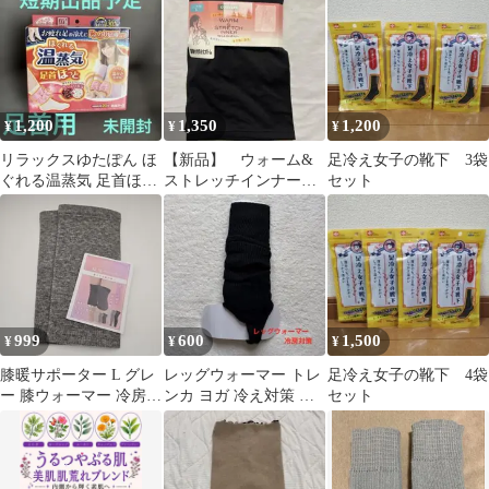
寒 保温
1,200
1,350
1,200
¥
¥
¥
リラックスゆたぽん ほ
【新品】 ウォーム&
足冷え女子の靴下 3袋
ぐれる温蒸気 足首ほっ
ストレッチインナー
セット
と
腹巻き付き5分丈ボト
ム Lサイズ 温活
999
600
1,500
¥
¥
¥
膝暖サポーター L グレ
レッグウォーマー トレ
足冷え女子の靴下 4袋
ー 膝ウォーマー 冷房対
ンカ ヨガ 冷え対策 冷
セット
策 新品 裏フリース生地
房対策 レディース 温活
ブラック