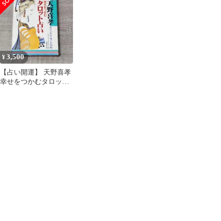
開運
3,500
¥
【占い開運】 天野喜孝
幸せをつかむタロット
占い オリジナルカード
78枚 レア