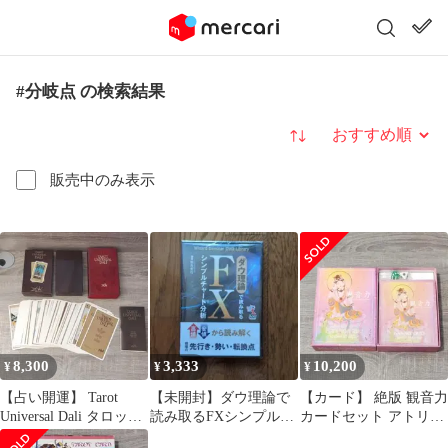
#分岐点 の検索結果
並び替え
販売中のみ表示
8,300
3,333
10,200
¥
¥
¥
【占い開運】 Tarot
【未開封】ダウ理論で
【カード】 絶版 観音力
Universal Dali タロット
読み取るFXシンプルチ
カードセット アトリエ
カード ダリレア
ャート分析
イマジネーション 占い