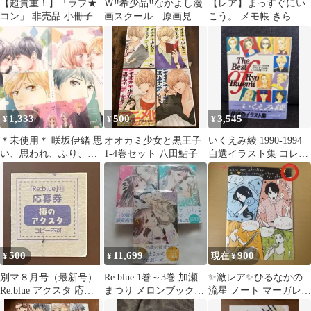
【超貴重！】「ラブ★
Ｗ‼️希少品‼️なかよし漫
【レア】まっすぐにい
コン」 非売品 小冊子
画スクール 原画見本
こう。 メモ帳 きら マ
帳第4集 23枚‼️
メタロウ はなこ メロン
パン 当時物
1,333
500
3,545
¥
¥
¥
＊未使用＊ 咲坂伊緒 思
オオカミ少女と黒王子
いくえみ綾 1990-1994
い、思われ、ふり、ふ
1-4巻セット 八田鮎子
自選イラスト集 コレク
られ クリアファイル 付
ターズアイテム 本
録 特典
その他
500
11,699
900
¥
¥
現在 ¥
別マ８月号（最新号）
Re:blue 1巻～3巻 加瀬
✨️激レア✨️ひるなかの
Re:blue アクスタ 応募
まつり メロンブックス
流星 ノート マーガレッ
者全員プレゼント 応募
特典イラストカード付
ト付録 平成レトロ 2012