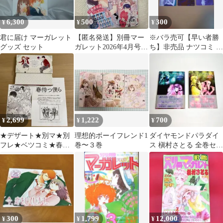
6,300
500
300
¥
¥
¥
君に届け マーガレット
【匿名発送】別冊マー
※バラ売可【早い者勝
グッズ セット
ガレット2026年4月号
ち】非売品 ナツコミ サ
【本誌のみ】
イン メタキラカード 3
枚セット
2,699
1,222
700
¥
¥
¥
★デザート★別マ★別
理想的ボーイフレンド1
ダイヤモンドパラダイ
フレ★ベツコミ★春待
巻〜３巻
ス 槇村さとる 全巻セッ
つ僕ら あなしん 全巻収
ト 文庫版 初版 コミッ
納BOX
ク
300
1,799
12,000
¥
¥
¥