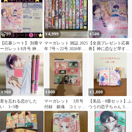
員プレゼント
799
4,999
500
¥
¥
¥
【応募シート】 別冊マ
マーガレット 雑誌 2025
【全員プレゼント応募
ーガレット8月号 神に
年 7号～22号 2026年 1
券】神に恋など早すぎ
恋など早すぎる 応募者
号～10-11号
る 別冊マーガレット8
全プレ
月号
900
800
1,800
¥
¥
¥
君を忘れる恋がした
マーガレット 3月号
【美品・8冊セット】ふ
い 1~3巻
付録 銀魂 コミック
つうの恋子ちゃん 3
迷シーンクリアカード
巻〜10巻 ＆特典ペーパ
ver喜怒
ー付き