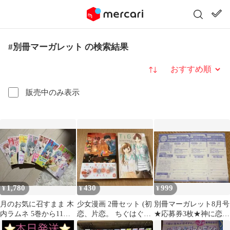
#別冊マーガレット の検索結果
並び替え
販売中のみ表示
1,780
430
999
¥
¥
¥
月のお気に召すまま 木
少女漫画 2冊セット (初
別冊マーガレット8月号
内ラムネ 5巻から11巻
恋、片恋。 ちぐはぐプ
★応募券3枚★神に恋な
セット
ラネット)
ど早すぎる★応募者全