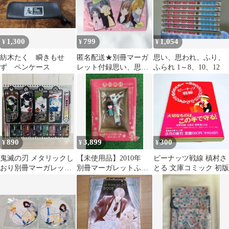
1,300
799
1,054
¥
¥
¥
紡木たく 瞬きもせ
匿名配送★別冊マーガ
思い、思われ、ふり、
ず ペンケース
レット付録思い、思わ
ふられ 1～8、10、12
れ、ふり、ふられクリ
アチケットホルダー
890
3,899
300
¥
¥
¥
鬼滅の刃 メタリックし
【未使用品】2010年
ピーナッツ戦線 槙村さ
おり別冊マーガレット
別冊マーガレットふろ
とる 文庫コミック 初版
付録
く ストラップ 爽子
のマスコット付き