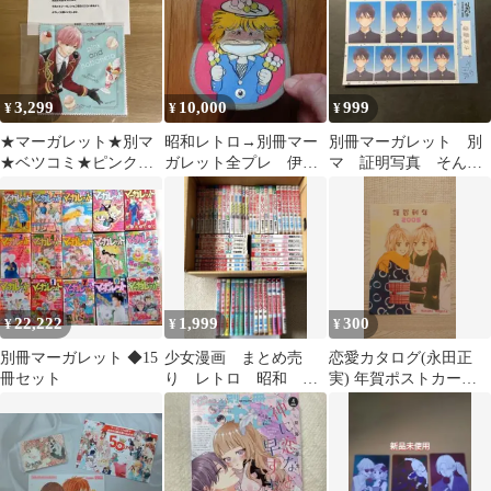
3,299
10,000
999
¥
¥
¥
★マーガレット★別マ
昭和レトロ→別冊マー
別冊マーガレット 別
★ベツコミ★ピンクと
ガレット全プレ 伊賀
マ 証明写真 そんな
ハバネロ 里中実華 クリ
野カバ丸 小銭入れ
14歳 全プレ 塩屋海
ーナー ふきん
斗
22,222
1,999
300
¥
¥
¥
別冊マーガレット ◆15
少女漫画 まとめ売
恋愛カタログ(永田正
冊セット
り レトロ 昭和 平
実) 年賀ポストカード
成 紡木たく マーガ
2005年別冊マーガレッ
レット 大量 マンガ
ト付録 別マ