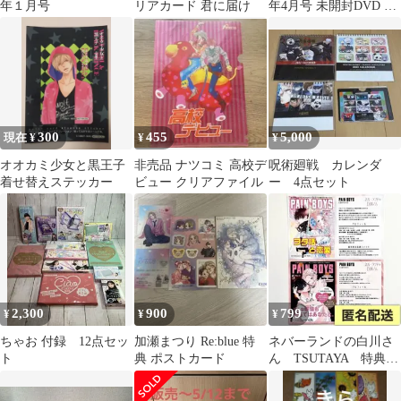
年１月号
リアカード 君に届け
年4月号 未開封DVD 新
品ふろく付き アオハラ
イド
300
455
5,000
現在 ¥
¥
¥
オオカミ少女と黒王子
非売品 ナツコミ 高校デ
呪術廻戦 カレンダ
着せ替えステッカー
ビュー クリアファイル
ー 4点セット
2,300
900
799
¥
¥
¥
ちゃお 付録 12点セッ
加瀬まつり Re:blue 特
ネバーランドの白川さ
ト
典 ポストカード
ん TSUTAYA 特典
私の彼氏棚 両面 イラ
ストカード