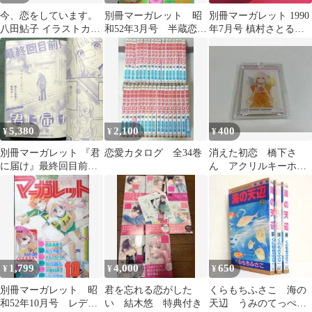
今、恋をしています。
別冊マーガレット 昭
別冊マーガレット 1990
八田鮎子 イラストカー
和52年3月号 半蔵恋日
年7月号 槙村さとる新
ド
記/亜月裕 集英社 k
連載 いくえみ綾最終回
イタキス
5,380
2,100
400
¥
¥
¥
別冊マーガレット 『君
恋愛カタログ 全34巻
消えた初恋 橋下さ
に届け』最終回目前！
ん アクリルキーホル
2017年11月号 少女漫画
ダー
希少本
1,799
4,000
650
¥
¥
¥
別冊マーガレット 昭
君を忘れる恋がした
くらもちふさこ 海の
和52年10月号 レデ
い 結木悠 特典付き
天辺 うみのてっぺ