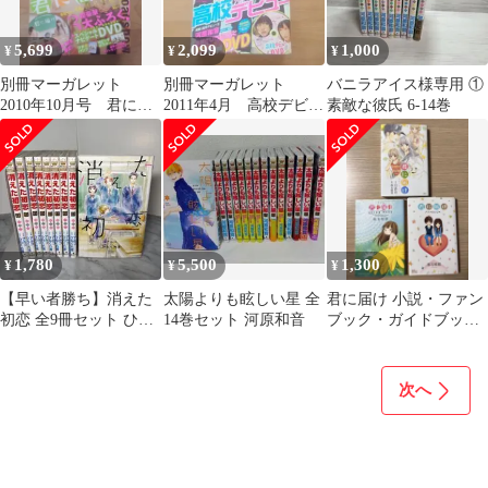
5,699
2,099
1,000
¥
¥
¥
別冊マーガレット
別冊マーガレット
バニラアイス様専用 ①
2010年10月号 君に届
2011年4月 高校デビュ
素敵な彼氏 6-14巻
け 多部未華子 三浦
ー 付録のシール＆メ
春馬
モパッドなし
1,780
5,500
1,300
¥
¥
¥
【早い者勝ち】消えた
太陽よりも眩しい星 全
君に届け 小説・ファン
初恋 全9冊セット ひね
14巻セット 河原和音
ブック・ガイドブック3
くれ渡 アルコ
冊セット
次へ