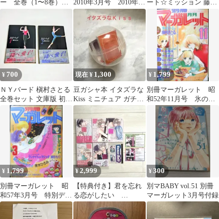
ー 全巻（1〜8巻）セ
2010年3月号 2010年6
ート☆ミッション 藤井
ット‼️❤️送料込・匿名配
月号 2010年12月号
明美 ☆マーガレットコ
送❤️
セット
ミックス☆
700
1,300
1,799
¥
現在 ¥
¥
ＮＹバード 槇村さとる
豆ガシャ本 イタズラな
別冊マーガレット 昭
全巻セット 文庫版 初版
Kiss ミニチュア ガチャ
和52年11月号 氷のミ
ニューヨークバード 漫
バンダイ
ラージュ/槇村さとる
画
集英社 k
1,799
2,999
300
¥
¥
¥
別冊マーガレット 昭
【特典付き】君を忘れ
別マBABY vol.51 別冊
和57年3月号 特別デビ
る恋がしたい
マーガレット3月号付録
ューコーナー・待ち人/
1•2•3•6•7巻セット
紡木たく k