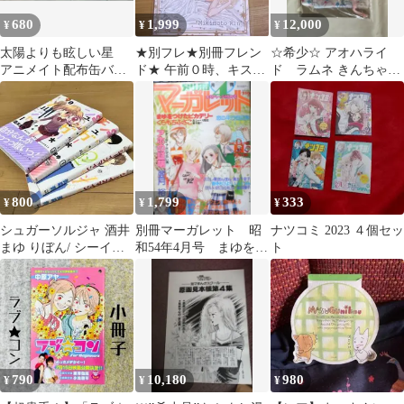
680
1,999
12,000
¥
¥
¥
太陽よりも眩しい星
★別フレ★別冊フレン
☆希少☆ アオハライ
アニメイト配布缶バッ
ド★ 午前０時、キスし
ド ラムネ きんちゃく
ジ 2個セット 河原和
に来てよ みきもと凛 イ
ポーチ 別冊マーガレ
音
ラスト集
ット 付録
800
1,799
333
¥
¥
¥
シュガーソルジャ 酒井
別冊マーガレット 昭
ナツコミ 2023 ４個セッ
まゆ りぼん/ シーイズ
和54年4月号 まゆをつ
ト
マイン 美森青 別冊マー
けたピカデリー/くらも
ガレット
ちふさこ k
790
10,180
980
¥
¥
¥