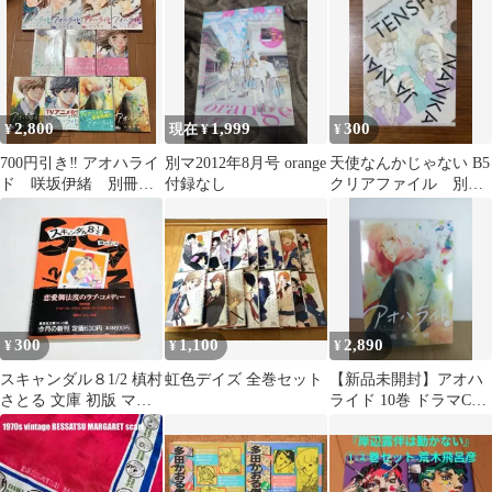
券
き
年当時物
2,800
1,999
300
¥
現在 ¥
¥
700円引き‼️ アオハライ
別マ2012年8月号 orange
天使なんかじゃない B5
ド 咲坂伊緒 別冊マ
付録なし
クリアファイル 別冊
ーガレットコミック
マーガレット付録
ス 1〜11巻
300
1,100
2,890
¥
¥
¥
スキャンダル８1/2 槙村
虹色デイズ 全巻セット
【新品未開封】アオハ
さとる 文庫 初版 マン
ライド 10巻 ドラマCD
ガ
同梱版 シュリンク付