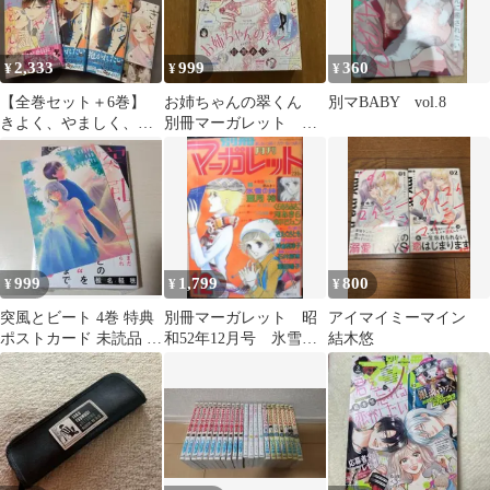
2,333
999
360
¥
¥
¥
【全巻セット＋6巻】
お姉ちゃんの翠くん
別マBABY vol.8
きよく、やましく、も
別冊マーガレット
どかしく。/ アリハラナ
2025年4月号
オ 即購入◯
999
1,799
800
¥
¥
¥
突風とビート 4巻 特典
別冊マーガレット 昭
アイマイミーマイン
ポストカード 未読品 椎
和52年12月号 氷雪の
結木悠
名軽穂 シュリンク付
詩/亜月裕 集英社 k