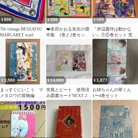
800
300
599
¥
¥
¥
70s vintage BESSATSU
❤️多田かおる先生の傑
『岸辺露伴は動かな
MARGARET scarf
作集 1巻と2巻セット‼️
い』①②巻セット 荒木
❤️送料込・匿名配送❤️
飛呂彦
3,980
14,000
1,877
¥
¥
¥
まっすぐにいこう マ
突風とビート 使用済
お姉ちゃんの翠くん
メタロウの冒険編 き
み図書カードNEXT 2
1〜4巻セット
ら
枚 別冊マーガレット