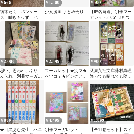
666
1,500
500
¥
¥
¥
紡木たく ペンケー
少女漫画 まとめ売り
【匿名発送】別冊マー
ス 瞬きもせず ペン
ガレット2026年3月号
ケース 別冊マーガレ
【本誌のみ】
ット 全員プレゼント
2,000
2,399
900
¥
¥
¥
思い、思われ、ふり、
マーガレット★別マ★
栞集英社文庫藤村真理
ふられ 別冊マーガレ
ベツコミ★ピンクとハ
降っても晴れても隣り
ット付録セット
バネロ 黒瀬彗 アクスタ
のタカシちゃん全巻分
4種 セット
しおり6枚
880
4,499
1,099
¥
¥
¥
❤️目黒あむ先生 ハニ
別冊マーガレット
【全11巻セット】スイ