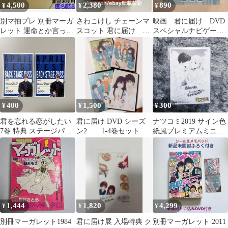
4,500
2,380
890
¥
¥
¥
別マ抽プレ 別冊マーガ
さわこけし チェーンマ
映画 君に届け DVD
レット 運命とか言って
スコット 君に届け 別
スペシャルナビゲー
みる メモパッド ともす
冊マーガレット付録
ト 雑誌付録
え葵 非売品
400
1,500
300
¥
¥
¥
君を忘れる恋がしたい
君に届け DVD シーズ
ナツコミ2019 サイン色
7巻 特典 ステージパス
ン2 1-4巻セット
紙風プレミアムミニ下
ステッカー 2枚セット
敷き 素敵な彼氏
1,444
1,820
4,299
¥
¥
¥
別冊マーガレット1984
君に届け展 入場特典 ク
別冊マーガレット 2011