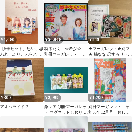
ィ・シャッフル/柴田昌
ん ２～４巻
弘 集英社 k
1,000
50,000
849
¥
¥
¥
【5冊セット】思い、思
紡木たく ☆希少☆
★マーガレット★別マ
われ、ふり、ふられ 2
別冊マーガレット 応
★ 楠なな 恋するリッ
巻〜6巻
募者全員プレゼント商
プ・ティント アクリル
品 ５枚セット
スタンド
300
2,999
1,799
¥
¥
¥
アオハライド 2
激レア 別冊マーガレッ
別冊マーガレット 昭
ト マグネットしおり ア
和53年12月号 おしゃ
ニメ しおり マンガ 漫
べり階段/くらもちふさ
画 非売品
こ 集英社 k