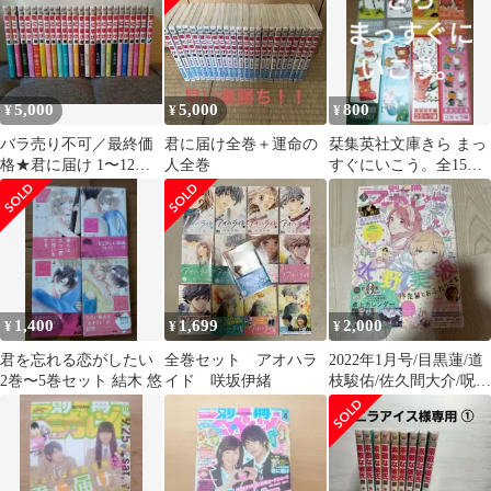
5,000
5,000
800
¥
¥
¥
バラ売り不可／最終価
君に届け全巻＋運命の
栞集英社文庫きら まっ
格★君に届け 1〜12、
人全巻
すぐにいこう。全15巻
14〜23、25、27巻 計24
分初版限定しおり
冊
1,400
1,699
2,000
¥
¥
¥
君を忘れる恋がしたい
全巻セット アオハラ
2022年1月号/目黒蓮/道
2巻〜5巻セット 結木 悠
イド 咲坂伊緒
枝駿佑/佐久間大介/呪術
廻戦/鈴木仁/マーガレッ
ト