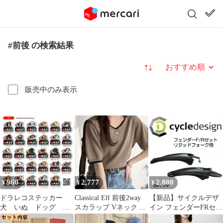
#前後 の検索結果
並び替え
販売中のみ表示
960
2,777
2,800
¥
¥
¥
ドラレコステッカー
Classical Elf 前後2way
【新品】サイクルデザ
犬 いぬ ドッグ グ
スカラップ Vネック プ
イン フェンダーFRセッ
ッズ 24犬種
ルオーバー
ト リジッドフォーク用