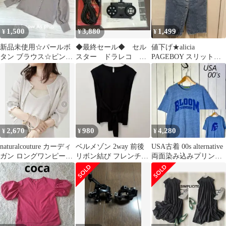
1,500
3,880
1,499
¥
¥
¥
新品未使用☆パールボ
◆最終セール◆ セル
値下げ★alicia
タン ブラウス☆ピンク
スター ドラレコ ド
PAGEBOY スリット入
ベージュ 前後2way ア
ライブレコーダー 2カ
りデニムタイトスカー
ズノウアズ
メラ 前後撮影
ト Mサイズ
2,670
980
4,280
¥
¥
¥
naturalcouture カーディ
ベルメゾン 2way 前後
USA古着 00s alternative
ガン ロングワンピース
リボン結び フレンチス
両面染み込みプリント
セットアップ 春
リーブブラウス ブラッ
Tシャツ M～L
ク