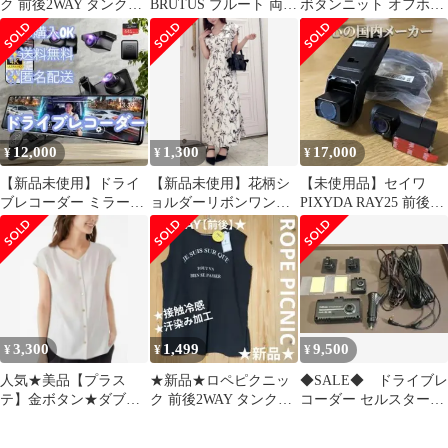
ク 前後2WAY タンクト
BRUTUS ブルート 両面
ボタンニット オフホワ
ップ Tシャツ 38
Tシャツ XL グレー
イト マーキュリーデュ
オ
12,000
1,300
17,000
¥
¥
¥
【新品未使用】ドライ
【新品未使用】花柄シ
【未使用品】セイワ
ブレコーダー ミラー型
ョルダーリボンワンピ
PIXYDA RAY25 前後2
3カメラ同時録画 12イ
ース
カメラ ドライブレコー
ンチ超大画面
ダー
3,300
1,499
9,500
¥
¥
¥
人気★美品【プラス
★新品★ロペピクニッ
◆SALE◆ ドライブレ
テ】金ボタン★ダブル
ク 前後2WAY タンクト
コーダー セルスター
クロス2wayブラウス/白
ップ Tシャツ 38
CSD-790FHG 前後2カメ
春夏 PLST
ラ