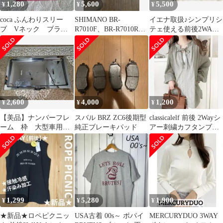
1,280
5,600
5,500
¥
¥
¥
coca ふんわりスリー
SHIMANO BR-
イエナ取扱♪シンプリシ
ブ Vネック ブラウ
R7010F、BR-R7010RS
テェ使える前後2WAY
ス ピンク L
セット
エアリーコットンボイ
ルワンピース♪
2,600
4,000
1,200
¥
¥
¥
【美品】ナンバーフレ
スバル BRZ ZC6後期型
classicalelf 前後 2Wayシ
ーム 枠 大型車用
純正ブレーキパッド
アー刺繍カフタンブラ
日野 1枚
ウス
1,299
5,280
1,900
¥
¥
¥
★新品★ロペピクニッ
USA古着 00s～ ポパイ
MERCURYDUO 3WAY