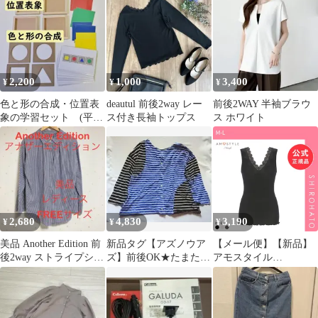
26インチ
2,200
1,000
3,400
¥
¥
¥
色と形の合成・位置表
deautul 前後2way レー
前後2WAY 半袖ブラウ
象の学習セット (平面
ス付き長袖トップス
ス ホワイト
構成 空間認知 左
右 上下 順番)
2,680
4,830
3,190
¥
¥
¥
美品 Another Edition 前
新品タグ【アズノウア
【メール便】【新品】
後2way ストライプシャ
ズ】前後OK★たまたま
アモスタイル
ツブラウス
しましまカーデ★定価
AMST1532 保湿インナ
12800円税別
ー タンクトップ インナ
ー ランジェリー
AMOSTYLE(M-L)