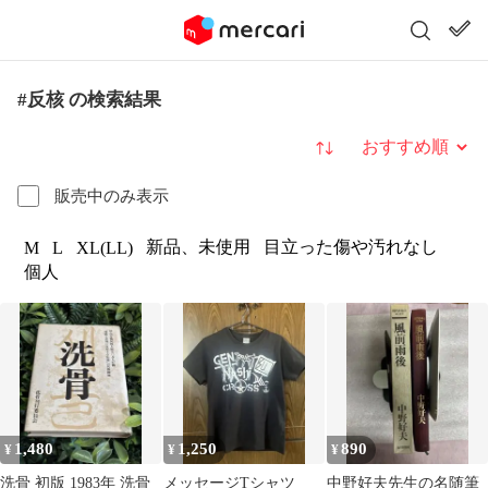
#反核 の検索結果
並び替え
販売中のみ表示
新品、未使用
目立った傷や汚れなし
M
L
XL(LL)
個人
1,480
1,250
890
¥
¥
¥
洗骨 初版 1983年 洗骨
メッセージTシャツ
中野好夫先生の名随筆