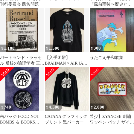
刊行委員会 民族問題
「風前雨後〜歴史と運
命、文学と人間、戦後
日本を生きる他〜」
1,180
1,500
300
¥
¥
¥
バートランド・ラッセ
【入手困難】
うたごえ平和歌集
ル 反核の論理学者 三浦
BRAHMAN × AIR JAM
俊彦 学芸みらい社
2012 ガネーシャ Tシャ
ツ
740
4,500
2,000
¥
¥
¥
缶バッジ FOOD NOT
CATANA グラフィック
希少】ZYANOSE 刺繍
BOMBS ＆ BOOKS
プリント 黒パーカー
ワッペン パッチ ザイア
NOT BOMBS
ノーズ 大阪クラストハ
ードコア