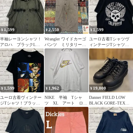
1,599
2,550
1,599
¥
¥
¥
半袖レーヨンシャツ！
Wrangler ワイドカーゴ
ユーロ古着Tシャツヴ
アロハ ブラックL
パンツ ミリタリー
ィンテージTシャツ！
0423
ワークパンツ ラング
ブラック半袖 XL0427
ラー
1,599
1,962
19,000
¥
¥
¥
ユーロ古着ヴィンテー
NIKE 半袖 Tシャ
Danner FIELD LOW
ジTシャツ！ブラック
ツ XL アート ロ
BLACK GORE-TEX
半袖S 0521
ゴ ビッグサイズ 人
26.0cm
気 リユース 古着