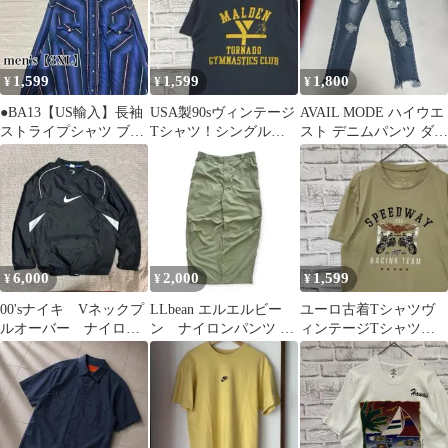
1,599
1,599
1,800
¥
¥
¥
●BA13【US輸入】長袖
USA製90sヴィンテージ
AVAIL MODE ハイウエ
ストライプシャツ ブル
Tシャツ！シングルス
スト デニムパンツ ダメ
ー系 men's【3XL】
テッチブラック古着M
ージ加工 カジュアル 美
0603
脚
6,000
2,000
1,599
¥
¥
¥
00'sナイキ Vネックプ
LLbean エルエルビー
ユーロ古着Tシャツヴ
ルオーバー ナイロン
ン ナイロンパンツ グ
ィンテージTシャツ！
ジャケット
リーン
ベージュ半袖 M 0428