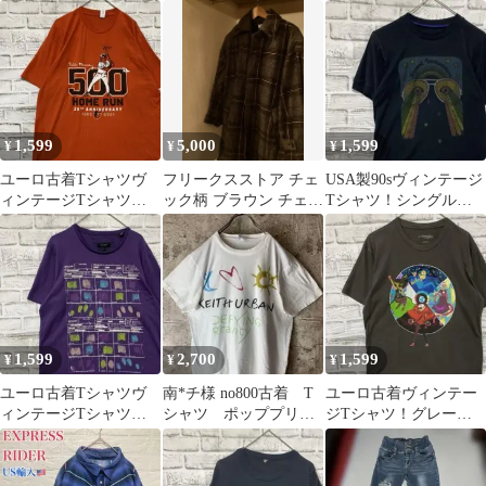
ホワイト半袖 XL0428
ビンテージ風デザイン
M
1,599
5,000
1,599
¥
¥
¥
ユーロ古着Tシャツヴ
フリークスストア チェ
USA製90sヴィンテージ
ィンテージTシャツ！
ック柄 ブラウン チェス
Tシャツ！シングルス
オレンジ半袖 XL0427
ターコート ビックシル
テッチブラック古着S
エット
0429
1,599
2,700
1,599
¥
¥
¥
ユーロ古着Tシャツヴ
南*チ様 no800古着 T
ユーロ古着ヴィンテー
ィンテージTシャツ！
シャツ ポッププリン
ジTシャツ！グレーブ
パープル半袖 M 0428
ト◎ 白T
ラウン半袖M 0626