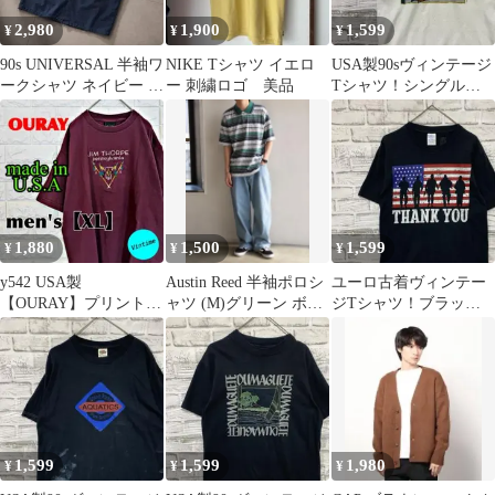
2,980
1,900
1,599
¥
¥
¥
90s UNIVERSAL 半袖ワ
NIKE Tシャツ イエロ
USA製90sヴィンテージ
ークシャツ ネイビー S
ー 刺繍ロゴ 美品
Tシャツ！シングルス
無地 古着
テッチホワイト古着M
0625
1,880
1,500
1,599
¥
¥
¥
y542 USA製
Austin Reed 半袖ポロシ
ユーロ古着ヴィンテー
【OURAY】プリントT
ャツ (M)グリーン ボー
ジTシャツ！ブラック
シャツ【メンズL】ワ
ダー 総柄 メンズ
半袖S 0625
インレッド
1,599
1,599
1,980
¥
¥
¥