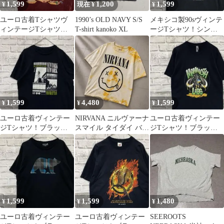
1,599
1,200
1,599
¥
現在 ¥
¥
ユーロ古着Tシャツヴ
1990’s OLD NAVY S/S
メキシコ製90sヴィンテ
ィンテージTシャツ！
T-shirt kanoko XL
ージTシャツ！シング
エンジ半袖L 0428
ルステッチブラック古
着2XL0416
1,599
4,480
1,599
¥
¥
¥
ユーロ古着ヴィンテー
NIRVANA ニルヴァーナ
ユーロ古着ヴィンテー
ジTシャツ！ブラック
スマイル タイダイ バン
ジTシャツ！ブラック
半袖L 0428
ドTシャツ L 古着
半袖M 0625
1,599
1,599
1,480
¥
¥
¥
ユーロ古着ヴィンテー
ユーロ古着ヴィンテー
SEEROOTS