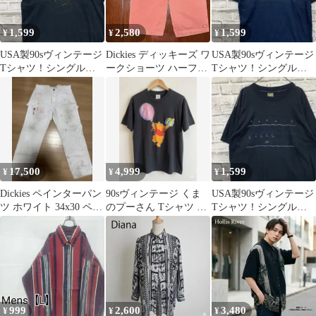
1,599
2,580
1,599
¥
¥
¥
USA製90sヴィンテージ
Dickies ディッキーズ ワ
USA製90sヴィンテージ
Tシャツ！シングルス
ークショーツ ハーフパ
Tシャツ！シングルス
テッチブラック古着L
ンツ サーモンピンク L
テッチネイビー半袖古
0526
着L0423
17,500
4,999
1,599
¥
¥
¥
Dickies ペインターパン
90sヴィンテージ くま
USA製90sヴィンテージ
ツ ホワイト 34x30 ペイ
のプーさん Tシャツ M
Tシャツ！シングルス
ント加工
ディズニー古着 黒
テッチブラック古着M
0630
999
2,600
3,480
¥
¥
¥