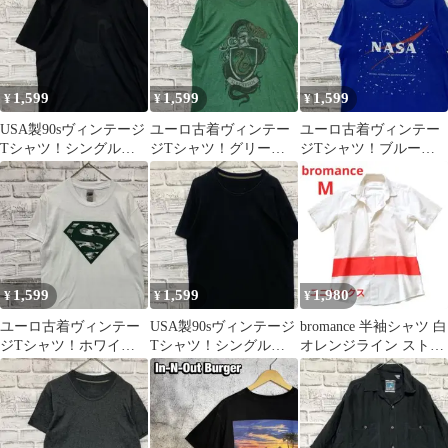
1,599
1,599
1,599
¥
¥
¥
USA製90sヴィンテージ
ユーロ古着ヴィンテー
ユーロ古着ヴィンテー
Tシャツ！シングルス
ジTシャツ！グリーン
ジTシャツ！ブルー半
テッチブラック古着
半袖XL 0625
袖M 0625
M0602
1,599
1,599
1,980
¥
¥
¥
ユーロ古着ヴィンテー
USA製90sヴィンテージ
bromance 半袖シャツ 白
ジTシャツ！ホワイト
Tシャツ！シングルス
オレンジライン ストリ
半袖S 0625
テッチブラック古着L
ート M 美品
0629