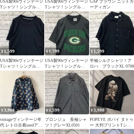
USA製90sヴィンテージ
USA製90sヴィンテージ
GAP ブラウン ニットカ
Tシャツ！シングルス
Tシャツ！シングルス
ーディガン
テッチブラック古着L
テッチブラック古着M
0618
0730
1,599
1,599
1,599
¥
¥
¥
USA製90sヴィンテージ
USA製90sヴィンテージ
半袖シルクシャツ！ア
Tシャツ！シングルス
Tシャツ！シングルグ
ロハ ブラックXL 0708
テッチブラック古着L
レー古着レディース
0611
L0429
3,900
1,599
5,980
¥
¥
¥
vintageヴィンテージ年
プロンジュ 長袖シャ
POPEYE ポパイ タトゥ
代 レトロ古着usedアー
ツ！グレーXL0501
ー 大判プリントTシャ
ト柄オーバーブラウス
ツ 黒 M 古着 キャラク