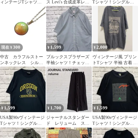
ィンテージTシャツ！
ス Levi's 合成皮革レザ
Tシャツ！シングルス
グリーン半袖 XL 0428
ーダブルピンベルト ブ
テッチネイビー半袖
ラック
2XL0417
300
1,599
2,000
現在 ¥
¥
¥
中古 カラフルストー
ブルックスブラザーズ
ヴィンテージ風 プリン
ンネックレス シルバ
半袖シャツ！チェック
トTシャツ 半袖 古着 ス
ーカラー 47cm
ブルー L 0715
トリート
1,599
1,700
1,599
¥
¥
¥
USA製90sヴィンテージ
ジャーナルスタンダー
USA製90sヴィンテージ
Tシャツ！シングルス
ド レリューム スト
Tシャツ！シングルス
テッチブラック古着M
ライプ ワイドパンツ イ
テッチブラック半袖古
0429
ージーパンツ
着L0415