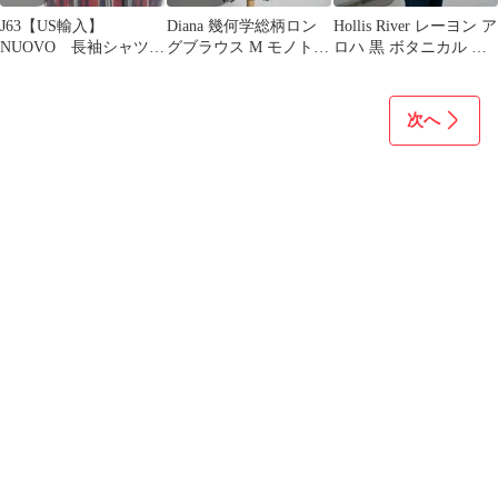
J63【US輸入】
Diana 幾何学総柄ロン
Hollis River レーヨン ア
NUOVO 長袖シャツ
グブラウス M モノトー
ロハ 黒 ボタニカル ボ
【メンズL】マルチカ
ン レトロ古着 ポリエス
ーダー柄 XL
ラー
テル
次へ