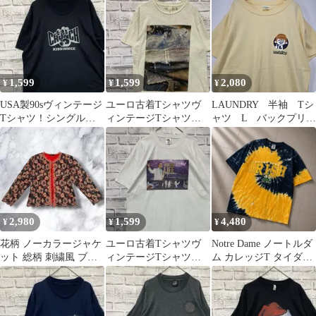
ター
1,599
1,599
2,080
¥
¥
¥
USA製90sヴィンテージ
ユーロ古着Tシャツヴ
LAUNDRY 半袖 Tシ
Tシャツ！シングルス
ィンテージTシャツ！
ャツ L バックプリン
テッチブラック古着
きなり半袖 M 0428
ト イエロー リユー
XL0624
ス 古着
2,980
1,599
4,480
¥
¥
¥
花柄 ノーカラージャケ
ユーロ古着Tシャツヴ
Notre Dame ノートルダ
ット 総柄 刺繍風 ブラ
ィンテージTシャツ！
ム カレッジT タイダイ
ック レッド クラシカル
ホワイト半袖 XL0427
IRISH L 古着