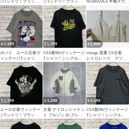
ジTシャツ！ブラック
ジTシャツ！ブラック
NEBRASKA 半袖スウェ
半袖XL0428
半袖L 0507
ット グレー M カレッ
ジ
1,599
1,599
2,900
¥
¥
¥
ポパイ ユーロ古着ヴ
USA製90sヴィンテージ
vintage 貴重 US古着
ィンテージTシャツ！
Tシャツ！シングルス
レトロレース スリッ
グレー半袖 XL 0512
テッチブラック古着M
プドレス ランジェリー
0723
1,599
3,280
1,599
¥
¥
¥
ユーロ古着ヴィンテー
古着 ナイロンジャケッ
USA製90sヴィンテージ
ジTシャツ！ブラック
ト ブルゾン 白 グレー
Tシャツ！シングルス
半袖L 0616
切替 スポーティ Y2K M
テッチグレー古着
L0519