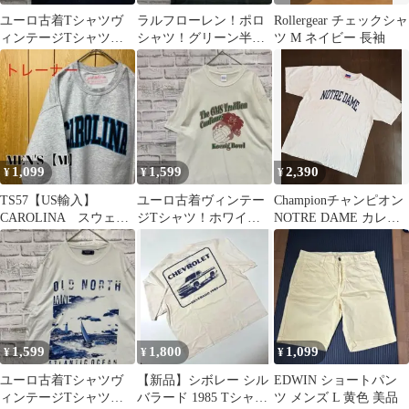
ユーロ古着Tシャツヴ
ラルフローレン！ポロ
Rollergear チェックシャ
ィンテージTシャツ！
シャツ！グリーン半
ツ M ネイビー 長袖
ブラック半袖 L 0428
袖 ロゴ刺繍 XL 0521
1,099
1,599
2,390
¥
¥
¥
TS57【US輸入】
ユーロ古着ヴィンテー
Championチャンピオン
CAROLINA スウェッ
ジTシャツ！ホワイト
NOTRE DAME カレッ
ト【メンズМ】グレー
半袖L 0625
ジロゴXL ビンテージ
1,599
1,800
1,099
¥
¥
¥
ユーロ古着Tシャツヴ
【新品】シボレー シル
EDWIN ショートパン
ィンテージTシャツ！
バラード 1985 Tシャツ
ツ メンズ L 黄色 美品