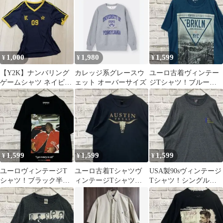
1,000
1,980
1,599
¥
¥
¥
【Y2K】ナンバリング
カレッジ系グレースウ
ユーロ古着ヴィンテー
ゲームシャツ ネイビー
ェット オーバーサイズ
ジTシャツ！ブルー半
×イエロー スポーツ
袖M 0429
MIX
1,599
1,599
1,599
¥
¥
¥
ユーロヴィンテージT
ユーロ古着Tシャツヴ
USA製90sヴィンテージ
シャツ！ブラック半袖
ィンテージTシャツ！
Tシャツ！シングルス
古着S0427
ブラック半袖L 0428
テッチグレー古着
2XL0429