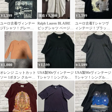
1,599
3,300
1,599
¥
現在 ¥
¥
ユーロ古着ヴィンテー
Ralph Lauren BLAIRE
ユーロ古着Tシャツヴ
ジTシャツ！グレー半
ビッグシャツ ベージュ
ィンテージ！ブラック
袖M 0429
M
半袖L ミュージック
0428
1,000
1,599
1,599
¥
¥
¥
オレンジ ニットカット
USA製90sヴィンテージ
USA製90sヴィンテージ
ソー 1ボタン クルーネ
Tシャツ！シングルス
Tシャツ！シングルス
ック レトロ 古着 ヴィ
テッチブラック古着L
テッチグレー古着M
ンテージ
0528
0429