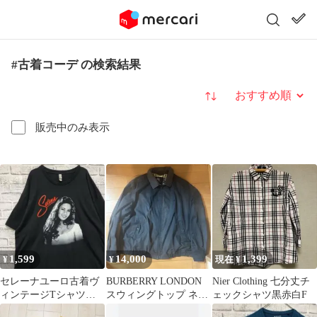
#古着コーデ の検索結果
並び替え
販売中のみ表示
1,599
14,000
1,399
¥
¥
現在 ¥
セレーナユーロ古着ヴ
BURBERRY LONDON
Nier Clothing 七分丈チ
ィンテージTシャツ！
スウィングトップ ネイ
ェックシャツ黒赤白F
ブラック半袖3XL 0512
ビー