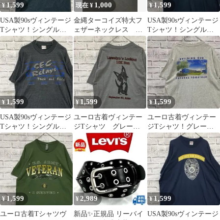
1,599
1,000
1,599
¥
現在 ¥
¥
USA製90sヴィンテージ
金縄ターコイズ特大フ
USA製90sヴィンテージ
Tシャツ！シングルス
ェザーネックレス ア
Tシャツ！シングルス
テッチグレーブルー古
メカジ キムタク ビ
テッチブラック古着XL
着L0724
ンテージ
0519
1,599
1,599
1,599
¥
¥
¥
USA製90sヴィンテージ
ユーロ古着ヴィンテー
ユーロ古着ヴィンテー
Tシャツ！シングルス
ジTシャツ グレー
ジTシャツ！グレー半
テッチグレー古着
半袖M 0625
袖 L 0526
L0605
1,599
2,989
1,599
¥
¥
¥
ユーロ古着Tシャツヴ
新品✨正規品 リーバイ
USA製90sヴィンテージ