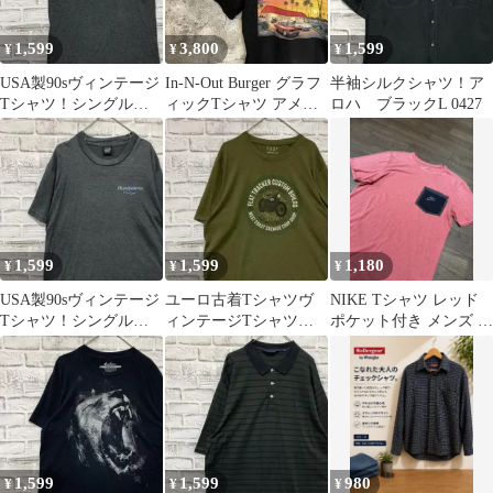
1,599
3,800
1,599
¥
¥
¥
USA製90sヴィンテージ
In-N-Out Burger グラフ
半袖シルクシャツ！ア
Tシャツ！シングルス
ィックTシャツ アメ車
ロハ ブラックL 0427
テッチグレー半袖古着
USA製 L
M0424
1,599
1,599
1,180
¥
¥
¥
USA製90sヴィンテージ
ユーロ古着Tシャツヴ
NIKE Tシャツ レッド
Tシャツ！シングルス
ィンテージTシャツ！
ポケット付き メンズ M
テッチグレー古着
モスグリーン半袖 XL
サイズ
L0429
0428
1,599
1,599
980
¥
¥
¥