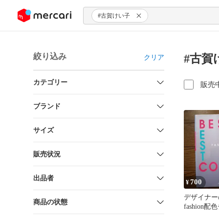
ンツにスキップ
#古賀けい子
絞り込み
#古賀
クリア
カテゴリー
販売
ブランド
サイズ
販売状況
出品者
700
¥
デザイナー
商品の状態
fashion