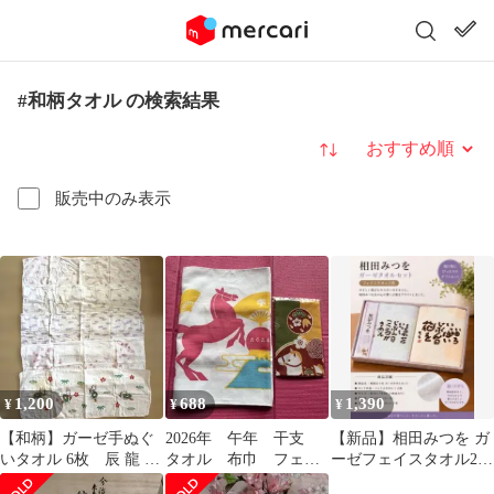
#和柄タオル の検索結果
並び替え
販売中のみ表示
1,200
688
1,390
¥
¥
¥
【和柄】ガーゼ手ぬぐ
2026年 午年 干支
【新品】相田みつを ガ
いタオル 6枚 辰 龍 桜
タオル 布巾 フェイ
ーゼフェイスタオル2枚
折り鶴 扇子綿100%ま
スタオル 手ぬぐい
セット綿100% 和柄 箱