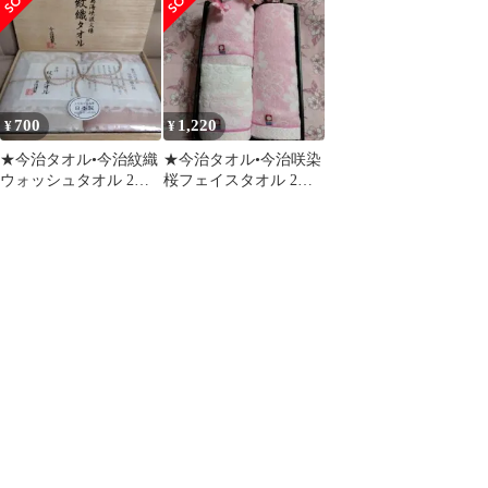
とめ売り
和風 馬 縁起物
無し価格
700
1,220
¥
¥
★今治タオル•今治紋織
★今治タオル•今治咲染
ウォッシュタオル 2枚
桜フェイスタオル 2枚•
セット★
ウォッシュタオル 1枚
セット★