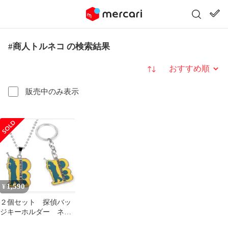
#商人トルネコ の検索結果
並び替え
販売中のみ表示
1,590
¥
２個セット 探偵バッ
ジキーホルダー ネッ
クレス