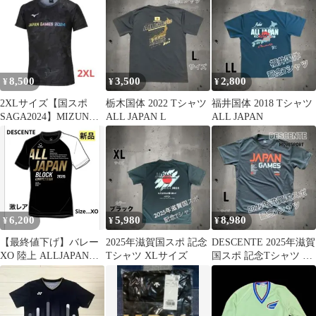
天皇杯
8,500
3,500
2,800
¥
¥
¥
2XLサイズ【国スポ
栃木国体 2022 Tシャツ
福井国体 2018 Tシャツ
SAGA2024】MIZUNO
ALL JAPAN L
ALL JAPAN
限定品 Ｔシャツ 国体
6,200
5,980
8,980
¥
¥
¥
【最終値下げ】バレー
2025年滋賀国スポ 記念
DESCENTE 2025年滋賀
XO 陸上 ALLJAPAN国
Tシャツ XLサイズ
国スポ 記念Tシャツ L
体天皇杯インターハイ
サイズ
2026