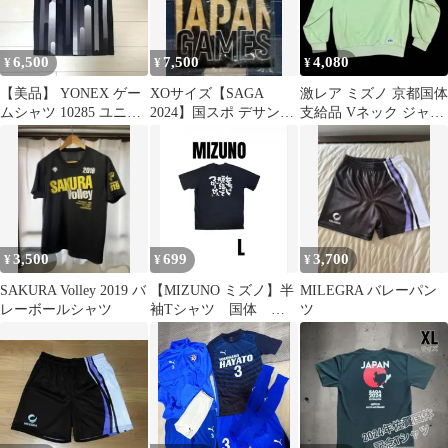
6,500
7,500
4,080
¥
¥
¥
【美品】 YONEX ゲー
XOサイズ【SAGA
激レア ミズノ 京都国体
ムシャツ 10285 ユニL
2024】国スポ デサント
支給品 Vネック ジャー
廃盤 日本代表モデル
JAPAN GAME ブラック
ジ プルオーバー ヴィン
テージ
3,500
699
3,700
¥
¥
¥
SAKURA Volley 2019 バ
【MIZUNO ミズノ】半
MILEGRA バレーパン
レーボールシャツ
袖Tシャツ 国体 記
ツ
念 半袖Tシャツ 陸
上競技 L