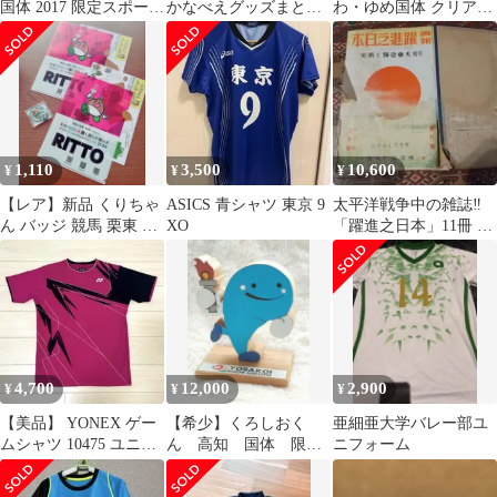
国体 2017 限定スポーツ
かなべえグッズまとめ
わ・ゆめ国体 クリアフ
Tシャツ Mサイズ
セット 宮崎駿氏
ァイル&シールセット
（1998年）
1,110
3,500
10,600
¥
¥
¥
【レア】新品 くりちゃ
ASICS 青シャツ 東京 9
太平洋戦争中の雑誌‼️
ん バッジ 競馬 栗東 フ
XO
「躍進之日本」11冊 現
ァイル ゆるキャラ クラ
物です‼️
フト
4,700
12,000
2,900
¥
¥
¥
【美品】 YONEX ゲー
【希少】くろしおく
亜細亜大学バレー部ユ
ムシャツ 10475 ユニL
ん 高知 国体 限定
ニフォーム
廃盤 ベリーピンク
品 よさこい 黒潮
御当地 ヴィンテージ