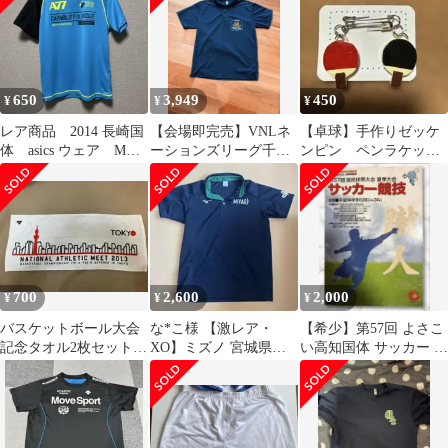
650
3,949
450
¥
¥
¥
レア商品 2014 長崎国
【会場即完売】VNLネ
【卓球】手作りゼッケ
体 asics ウェア Mサ
ーションズリーグ千葉
ンピン ペンラケット
イズ エメラルドグリ
大会 限定ポロシャツ M
①
ーン
石川祐希出場
700
2,600
2,000
¥
¥
¥
バスケットボール大会
な*こ様 【激レア・
【希少】第57回 よさこ
記念タオル2枚セット
XO】ミズノ 宮城県代
い高知国体 サッカー 公
（2013 東京国体／大分
表 ラグビー ポロシ
式プログラム 記念誌
インターハイ）
ャツネイビー MI
2002年