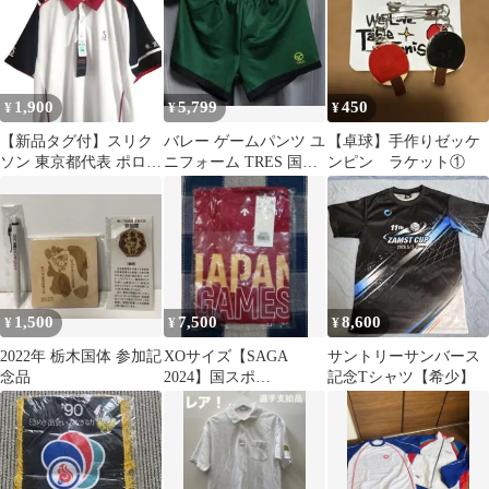
1,900
5,799
450
¥
¥
¥
​【新品タグ付】スリク
バレー ゲームパンツ ユ
【卓球】手作りゼッケ
ソン 東京都代表 ポロシ
ニフォーム TRES 国体
ンピン ラケット①
ャツ 選抜 テニス ウェ
インターハイ 春高 高校
ア L 白
1,500
7,500
8,600
¥
¥
¥
2022年 栃木国体 参加記
XOサイズ【SAGA
サントリーサンバース
念品
2024】国スポ
記念Tシャツ【希少】
DESCENTE JAPAN
GAME