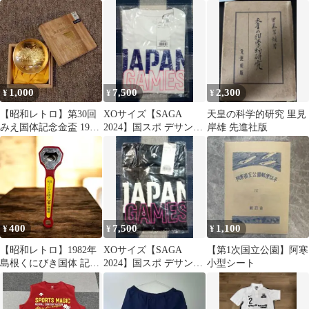
イ】記念TシャツOサイ
ズゴールド
1,000
7,500
2,300
¥
¥
¥
【昭和レトロ】第30回
XOサイズ【SAGA
天皇の科学的研究 里見
みえ国体記念金盃 1975
2024】国スポ デサント
岸雄 先進社版
年 木箱入り
JAPAN GAME ホワイト
400
7,500
1,100
¥
¥
¥
【昭和レトロ】1982年
XOサイズ【SAGA
【第1次国立公園】阿寒
島根くにびき国体 記念
2024】国スポ デサント
小型シート
栓抜き 缶切り 多機能
JAPAN GAME ネイビー
当時物