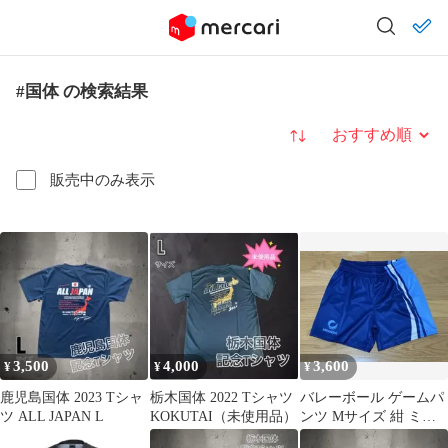
#国体 の検索結果
並び替え
販売中のみ表示
3,500
4,000
3,600
¥
¥
¥
鹿児島国体 2023 Tシャ
栃木国体 2022 Tシャツ
バレーボール ゲームパ
ツ ALL JAPAN L
KOKUTAI（未使用品）
ンツ Mサイズ 紺 ミレ
グラ 国体 インターハイ