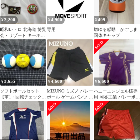
2,200
4,900
499
¥
¥
¥
昭和レトロ 北海道 博覧
専用
燃ゆる感動 かごしま
会・リゾート キーホル
国体キャップ
ダー＆缶バッジ 4点セ
ット 当時物
3,655
4,600
6,600
¥
¥
¥
ソフトボールセット
MIZUNO ミズノ バレー
ハニーエンジェル様専
【革1・回転チェック
ボール ゲームパンツ 国
用 岡谷工業 バレーボー
2】
体 大学バレー インター
ル ピステ Tシャツ XL
ハイ
サイズ