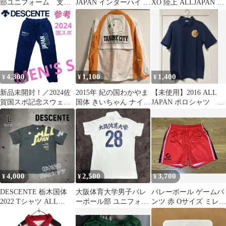
部ユニフォーム 支給
JAPAN インターハイ T
XO 陸上 ALLJAPAN 国
品 大学 上下セット ナ
シャツ XL 陸上
体天皇杯インターハイ
イキ 高校
2026
4,300
1,100
1,400
¥
¥
¥
新品未開封！／2024佐
2015年 紀の国わかやま
【未使用】2016 ALL
賀国スポ記念スウェッ
国体 きいちゃん ナイロ
JAPAN ポロシャツ ネ
トパンツ／ネイビー／S
ンジャケット 上着 ユニ
イビー L 男女兼用
サイズ
ホーム
4,000
2,500
3,700
¥
¥
¥
DESCENTE 栃木国体
大阪体育大学男子バレ
バレーボール ゲームパ
2022 Tシャツ ALL
ーボール部 ユニフォー
ンツ 赤 Oサイズ ミレグ
JAPAN L
ム28番 大体大 インカレ
ラ 国体 インターハイ
国スポ国体
天皇杯③