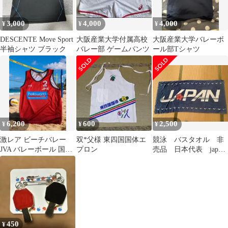
3,000
4,000
4,000
¥
¥
¥
DESCENTE Move Sport
大阪産業大学付属高校
大阪産業大学バレーボ
半袖シャツ ブラック
バレー部 ゲームパンツ
ール部Tシャツ
6,200
600
2,500
¥
¥
¥
激レア ビーチバレー
双*父様 東四国国体エ
競泳 バスタオル 非
JVA バレーボール 国体
プロン
売品 日本代表 japan
インターハイ 全日本 天
ミズノ mizuno
皇杯
450
¥