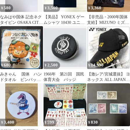
580
3,500
3,360
¥
¥
¥
なみはや国体 記念ネク
【美品】 YONEX ゲー
【非売品・2000年国体
タイピン OSAKA CITY
ムシャツ 10430 ユニL
支給】MIZUNO ミズノ
ケース付き 未使用
廃盤 ブラック
ボストンバッグ 陸上競
技 黒
680
2,500
14,990
¥
¥
¥
みきゃん 国体 ハン
1966年 第21回 国民
【激レア/宮城選抜】 ヨ
ドタオル ピンバッ
体育大会 バッジ
ネックス ALL JAPAN
ジ アーチェリー
キャップ 黒×金 メッシ
ュ
3,400
599
830
¥
¥
¥