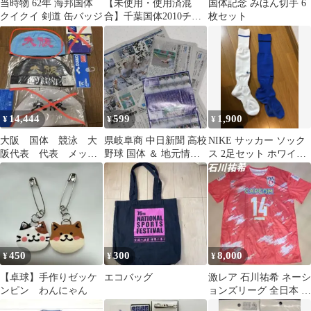
当時物 62年 海邦国体
【未使用・使用済混
国体記念 みほん切手 6
クイクイ 剣道 缶バッジ
合】千葉国体2010チー
枚セット
バくんシール 未使用4
枚、使いかけ5枚
14,444
599
1,900
¥
¥
¥
大阪 国体 競泳 大
県岐阜商 中日新聞 高校
NIKE サッカー ソック
阪代表 代表 メッシ
野球 国体 ＆ 地元情報
ス 2足セット ホワイト
ュキャップ メッシ
誌 3年生の手書き文字
ブルー
ュ 水泳 非売品
掲載記事
450
300
8,000
¥
¥
¥
【卓球】手作りゼッケ
エコバッグ
激レア 石川祐希 ネーシ
ンピン わんにゃん
ョンズリーグ 全日本 バ
レーボール 国体 天皇杯