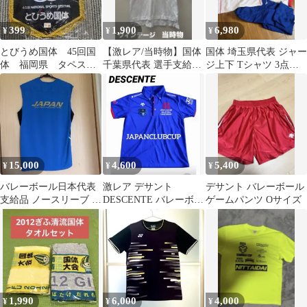
399
1,900
6,980
¥
¥
¥
とびうめ国体 45回国
【激レア/当時物】国体
国体 埼玉県代表 ジャー
体 福岡県 タペスト
千葉県代表 選手支給品
ジ上下 Tシャツ 3点セ
リー
ポロシャツ ミズノ M
ット
レトロ
15,000
4,600
5,400
¥
¥
¥
バレーボール日本代表
激レア デサント
デサント バレーボール
支給品 ノースリーブ 日
DESCENTE バレーボー
ゲームパンツ Oサイズ
本代表支給品 国体 バレ
ル ポロシャツ クラブカ
ーボール
ップ 国体
1,990
6,000
4,000
¥
¥
¥