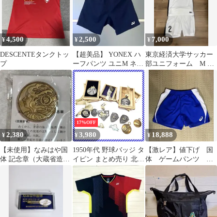
4,500
2,500
7,000
¥
¥
¥
DESCENTEタンクトッ
【超美品】 YONEX ハ
東京経済大学サッカー
プ
ーフパンツ ユニM ネイ
部ユニフォーム M 支
ビー 最新モデル
給品 大学 上下セット
ナイキ 高校
17%OFF
2,380
3,980
18,888
¥
¥
¥
【未使用】なみはや国
1950年代 野球バッジ タ
【激レア】値下げ 国
体 記念章（大蔵省造幣
イピン まとめ売り 北海
体 ゲームパンツ 水
局製）
道 少年野球 高校野球
町泰杜 荒尾怜音 ウ
国体 参加章 記念章 滝
ルフドッグス名古屋
川町 釧路 朝日新聞社
当時物 レトロ コレクシ
ョン