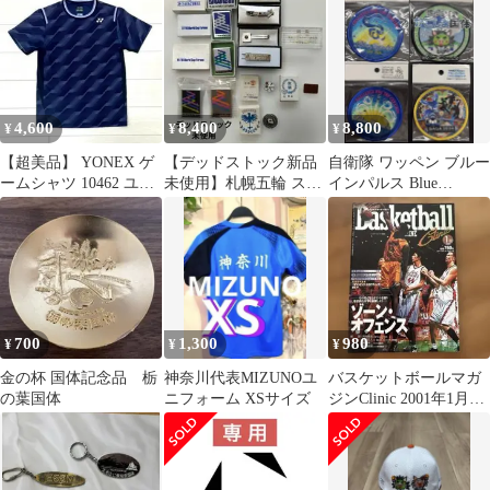
4,600
8,400
8,800
¥
¥
¥
【超美品】 YONEX ゲ
【デッドストック新品
自衛隊 ワッペン ブルー
ームシャツ 10462 ユニ
未使用】札幌五輪 スキ
インパルス Blue
L ネイビー 廃盤ウェア
ーW杯 富良野 苗場 記
Impulse パッチ 国体
念バッジ12点
700
1,300
980
¥
¥
¥
金の杯 国体記念品 栃
神奈川代表MIZUNOユ
バスケットボールマガ
の葉国体
ニフォーム XSサイズ
ジンClinic 2001年1月号
ゾーンオフェンス 練習
法