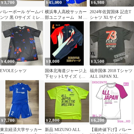
3,700
45,000
6,980
¥
¥
¥
バレーボール ゲームパ
横浜隼人高校サッカー
2024年佐賀国体 記念T
ンツ 黒 Oサイズ ミレグ
部ユニフォーム M ジ
シャツ XLサイズ
ラ 国体 インターハイ
ャージ付属 スパッツ
天皇杯③
付属 プーマ
4,000
8,000
3,500
¥
¥
¥
EVOLEシャツ
国体北海道ジャージ上
福井国体 2018 Tシャツ
下セットLサイズ（中
ALL JAPAN XL
古品）
7,700
2,800
6,200
¥
¥
¥
東京経済大学サッカー
新品 MIZUNO ALL
【最終値下げ】バレー