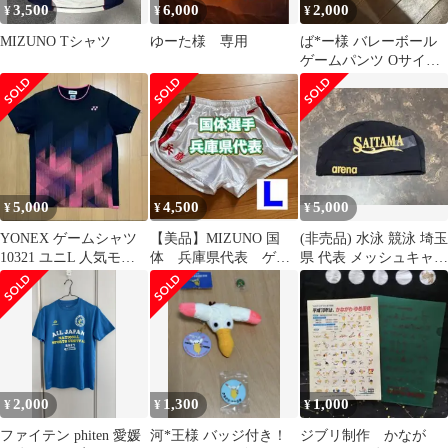
3,500
6,000
2,000
¥
¥
¥
MIZUNO Tシャツ
ゆーた様 専用
ば*ー様 バレーボール
ゲームパンツ Oサイズ
赤 ミレグラ 国体 イン
ターハイ
5,000
4,500
5,000
¥
¥
¥
YONEX ゲームシャツ
【美品】MIZUNO 国
(非売品) 水泳 競泳 埼玉
10321 ユニL 人気モデ
体 兵庫県代表 ゲー
県 代表 メッシュキャッ
ル 希少 ウェア
ムパンツ L 光沢 シ
プ
ョートパンツ
2,000
1,300
1,000
¥
¥
¥
ファイテン phiten 愛媛
河*王様 バッジ付き！
ジブリ制作 かなが