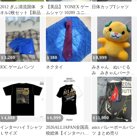
2012 ぎふ清流国体 タ
【美品】 YONEX ゲー
日体カップTシャツ
オル2枚セット【新品未
ムシャツ 10289 ユニL
開封】
廃盤 日本代表モデル
3,200
380
8,999
¥
¥
¥
JOC ゲームパンツ
ネクタイ
みきゃん ぬいぐる
み みきゃんパーク
くじ 特賞
4,888
6,999
11,000
¥
¥
¥
インターハイ Tシャツ
2026ALLJAPAN全国高
asics バレーボールパン
Ｌサイズ
校総体【インターハ
ツ まとめ売り