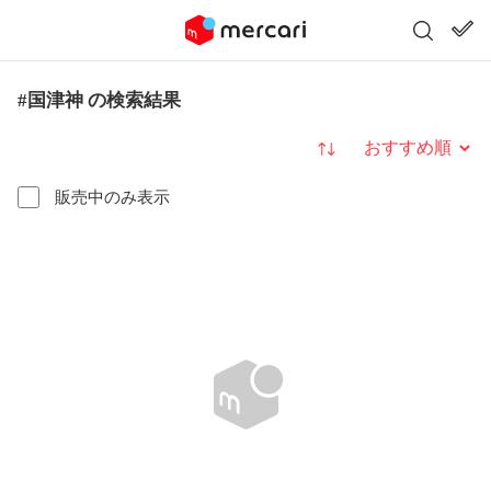
#国津神 の検索結果
並び替え
販売中のみ表示