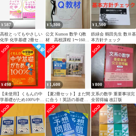
587
5,300
1,500
¥
¥
¥
高校とってもやさしい
公文 Kumon 数学 Q教
鉄緑会 鶴田先生 数Ⅲ基
化学 化学基礎 2冊セッ
材 高校課程 1〜160欠
本方針チェック
ト 柿澤壽 旺文社 参考
番なし
書 問題集
498
1,600
800
¥
¥
¥
【未使用】くもんの中
【夏2冊セット】まだ間
文系の数学 重要事項完
学基礎がため100%中学
に合う！英語の基礎を
全習得編 改訂版
国語: 学習指導要領対応
やり直そう！大岩先生
(文法編)
の英文法と英文読解