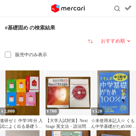
#基礎固め の検索結果
並び替え
販売中のみ表示
2,000
700
520
¥
¥
¥
進研ゼミ 中学3年分 入
【大学入試対策】Next
☆未使用未記入☆ くも
試によく出る基礎 5教
Stage 英文法・語法問題
ん中学基礎がため100%
科セット
☆
中3数学 図形編