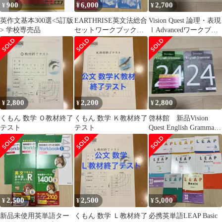
900
6,000
2,700
¥
¥
¥
英作文基本300選<5訂版
EARTHRISE英文法総合
Vision Quest 論理・表現
> 学校専売品
セットワークブック＋
ⅠAdvancedワークブッ
チャート式数研出版
ク＋解答編セット
豪華セット
2,800
2,200
2,800
¥
¥
¥
くもん 数学 Ｏ教材終了
くもん 数学 Ｋ教材終了
啓林館 新品Vision
テスト
テスト
Quest English Grammar
24
2,500
2,500
5,000
¥
¥
¥
新品未使用英単語ター
くもん 数学 Ｌ教材終了
必携英単語LEAP Basic