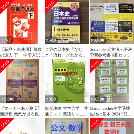
大岩秀樹
が1冊でしっかりわかる
精講
本
777
580
3,600
¥
¥
¥
【新品・未使用】算数
金谷の日本史「なぜ」
Scramble 英文法・語法
の達人 下 中学入試よ
と「流れ」がわかる本
学習参考書 6冊セット
くでる！
【三訂版】近現代史
バラ売り⭕️
2,000
350
4,500
¥
¥
¥
【マーカーあり格安】
短期攻略 大学入学 共
Mama teacher中学受験
新課程 元気が出る数学
通テスト 英語リスニン
生物の基本 2024 9冊コ
4点セット 数II・B・
グ CD付き 駿台 演
ンプリートセット
C・Ⅲ マセマ
習