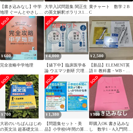
【書き込みなし】中学
大学入試問題集 関正生
黄チャート 数学 2 B
地理 ぐーんとやさしく
の英文解釈ポラリス1
C
／苦手克服・定期テス
標準～応用レベル
ト対策
600
4,000
2,500
¥
¥
¥
完全攻略中学地理
【値下中】臨床医学各
【新品】ELEMENT英
論 ウエマツ創研 穴埋め
語Ⅱ 教科書・WB・解
問題集(2冊set)鍼灸師 あ
答 3冊セット
マ指
700
1,380
900
¥
¥
¥
大岩のいちばんはじめ
【問題集セット・美
即購入OK 書き込みな
の英文法 超基礎文法編
品】小学校6年間の算数
し 数学1・A入門問題