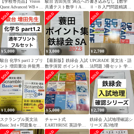
【学校専売品】Vision
駿台 吉田先生 満点への
書き込みなし【数学
Quest Advanced WB＋解
共通テスト数学ⅠAⅡB
Ⅱ・B 入門問題精講】
答編
総まとめ集
池田洋介／大学受験・
基礎固め 参考書
5,000
3,000
2,700
¥
¥
¥
駿台 化学S part1 2 プリ
【最新版】鉄緑会 入試
UPGRADE 英文法・語
ント 増田重治 井龍秀徳
数学演習 ポイント集 蓑
法問題 3冊セット 学校
理論 無機 有機
田先生
専売教材含む
1,000
5,000
2,700
¥
¥
¥
スクランブル英文法
チャート式
鉄緑会 入試地理確認シ
Basic 3rd＋問題集セッ
EARTHRISE 英語学習
リーズ 高3地理
ト
参考書セット