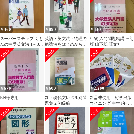
460
890
310
¥
¥
¥
スーパーステップ くも
英語・英文法・物理の
生物 入門問題精講 三訂
んの中学英文法 1～3年
勉強法をはじめからて
版 山下翠 旺文社
基礎から受験まで 学習
いねいに 3冊セット
本
670
600
2,200
¥
¥
¥
KN様専用
新・現代文レベル別問
新品未使用 好学出版
題集 2 初級編
ウイニング 中学1年 教
科書準拠教材 5冊セッ
ト