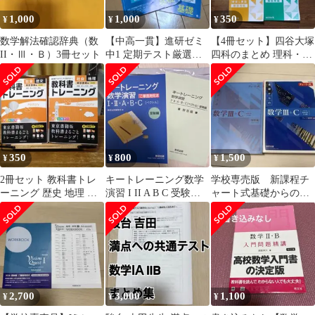
1,000
1,000
350
¥
¥
¥
数学解法確認辞典（数
​【中高一貫】進研ゼミ
【4冊セット】四谷大塚
II・Ⅲ￼・￼Ｂ）3冊セット
中1 定期テスト厳選予
四科のまとめ 理科・社
想問題 数学 基礎 前後
会
編 セット
350
800
1,500
¥
¥
¥
2冊セット 教科書トレ
キートレーニング数学
学校専売版 新課程チ
ーニング 歴史 地理 東
演習 I II A B C 受験編
ャート式基礎からの数
京書籍版
数研出版
学lll＋C 青チャート
2,700
3,000
1,100
¥
¥
¥