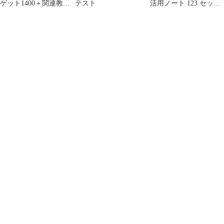
ゲット1400＋関連教材
テスト
活用ノート 123 セッ
セット 学校専売
ト 学校専売品値下げ
Workbook付き