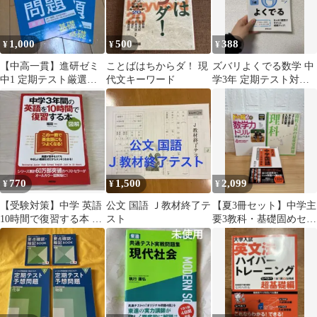
1,000
500
388
¥
¥
¥
​【中高一貫】進研ゼミ
ことばはちからダ！ 現
ズバリよくでる数学 中
中1 定期テスト厳選予
代文キーワード
学3年 定期テスト対策
想問題 英語 基礎 前後
高校受験対策 入試対策
編
問題集
770
1,500
2,099
¥
¥
¥
【受験対策】中学 英語
公文 国語 Ｊ教材終了テ
【夏3冊セット】中学主
10時間で復習する本 図
スト
要3教科・基礎固めセッ
解 オールカラー 受験
ト（数学・理科・国
参考書
語）