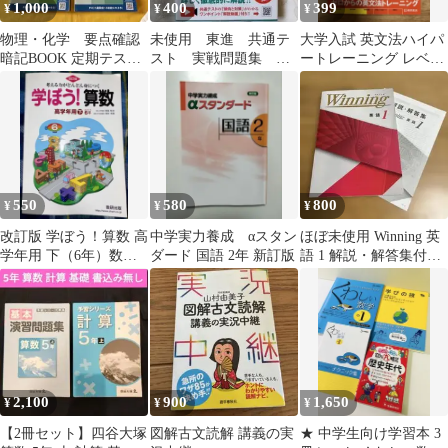
1,000
400
399
¥
¥
¥
物理・化学 要点確認
未使用 東進 共通テ
大学入試 英文法ハイパ
暗記BOOK 定期テスト
スト 実戦問題集 現
ートレーニング レベル
予想問題 4冊セット
代社会 国語 対策
1 超基礎編
演習 共通 高校
550
580
800
¥
¥
¥
改訂版 学ぼう！算数 高
中学実力養成 αスタン
ほぼ未使用 Winning 英
学年用 下（6年）数研
ダード 国語 2年 新訂版
語 1 解説・解答集付き
出版
中1 参考書
2,100
900
1,650
¥
¥
¥
【2冊セット】四谷大塚
図解古文読解 講義の実
★ 中学生向け学習本 3