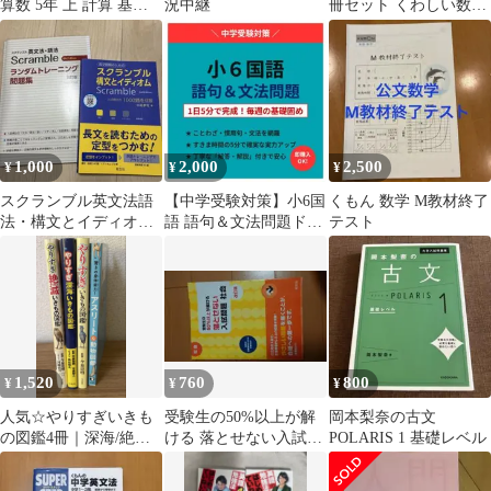
算数 5年 上 計算 基本
況中継
冊セット くわしい数学
演習問題集
中1 歴史年代暗記 学び
の技
1,000
2,000
2,500
¥
¥
¥
スクランブル英文法語
【中学受験対策】小6国
くもん 数学 M教材終了
法・構文とイディオム
語 語句＆文法問題ドリ
テスト
2冊セット 旺文社
ル／1日5分の毎週基礎
固め
1,520
760
800
¥
¥
¥
人気☆やりすぎいきも
受験生の50%以上が解
岡本梨奈の古文
の図鑑4冊｜深海/絶滅/
ける 落とせない入試問
POLARIS 1 基礎レベル
アスリート動物/やりす
題 社会 改訂版（旺文
ぎいきもの
社）