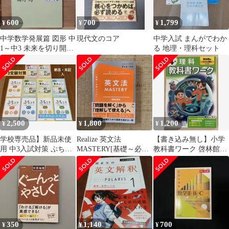
600
700
1,799
¥
¥
¥
中学数学発展篇 図形 中
現代文のコア
中学入試 まんがでわか
1～中3 未来を切り開く
る 地理・理科セット
学力シリーズ
2,500
1,800
1,200
¥
¥
¥
学校専売品】新品未使
Realize 英文法
【書き込み無し】小学
用 中3入試対策 ぷちス
MASTERY[基礎～必修
教科書ワーク 啓林館版
タ&要点ガイド 5教科10
レベル]
理科4年 テスト対策
冊セット
350
1,140
700
¥
¥
¥