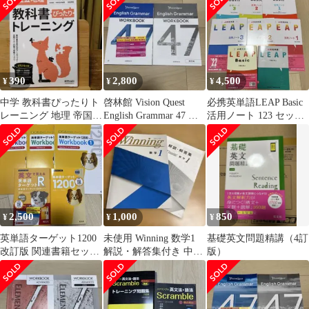
390
2,800
4,500
¥
¥
¥
中学 教科書ぴったりト
啓林館 Vision Quest
必携英単語LEAP Basic
レーニング 地理 帝国書
English Grammar 47 新
活用ノート 123 セッ
院版
品
ト 学校専売品
2,500
1,000
850
¥
¥
¥
英単語ターゲット1200
未使用 Winning 数学1
基礎英文問題精講（4訂
改訂版 関連書籍セッ
解説・解答集付き 中1
版）
ト 書き込みノート付
参考書
き