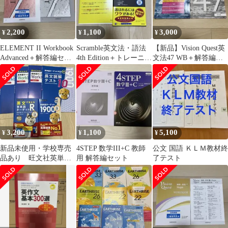
2,200
1,100
3,000
¥
¥
¥
ELEMENT II Workbook
Scramble英文法・語法
【新品】Vision Quest英
Advanced＋解答編セッ
4th Edition＋トレーニン
文法47 WB＋解答編
ト
グ問題集セット
啓林館
3,200
1,100
5,100
¥
¥
¥
新品未使用・学校専売
4STEP 数学III+C 教師
公文 国語 ＫＬＭ教材終
品あり 旺文社英単語
用 解答編セット
了テスト
ターゲット 1900学習セ
ット