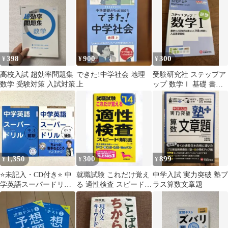
398
900
300
¥
¥
¥
高校入試 超効率問題集
できた!中学社会 地理
受験研究社 ステップア
数学 受験対策 入試対策
上
ップ 数学Ⅰ 基礎 書き
込みなし 大学受験 数学
1
1,350
300
899
¥
¥
¥
⭐️未記入・CD付き⭐️ 中
就職試験 これだけ覚え
中学入試 実力突破 塾プ
学英語スーパードリル
る 適性検査 スピード解
ラス算数文章題
中3 前期編・後期編
法 ’14年版 （赤シート
付き）