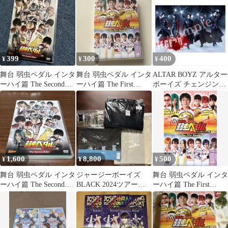
399
300
400
¥
¥
¥
舞台 弱虫ペダル インタ
舞台 弱虫ペダル インタ
ALTAR BOYZ アルター
ーハイ篇 The Second
ーハイ篇 The First
ボーイズ チェンジング
Order〈2枚組〉
Result ペダステ
カード 2021
1,600
8,800
500
¥
¥
¥
舞台 弱虫ペダル インタ
ジャージーボーイズ
舞台 弱虫ペダル インタ
ーハイ篇 The Second
BLACK 2024ツアーグ
ーハイ篇 The First
Order〈2枚組〉
ッズ
Result〈2枚組〉