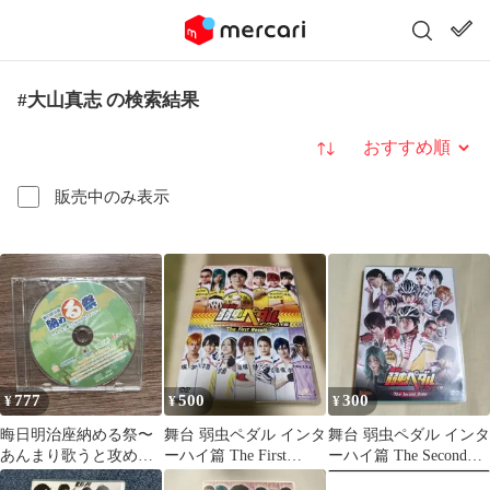
#大山真志 の検索結果
並び替え
販売中のみ表示
777
500
300
¥
¥
¥
晦日明治座納める祭〜
舞台 弱虫ペダル インタ
舞台 弱虫ペダル インタ
あんまり歌うと攻めら
ーハイ篇 The First
ーハイ篇 The Second
れちゃうよ〜
Result〈2枚組〉
Order〈2枚組〉