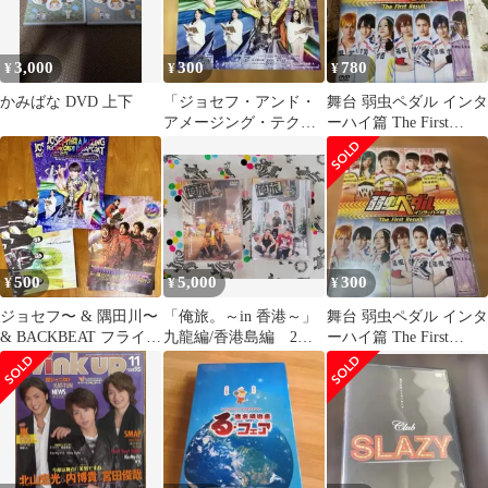
3,000
300
780
¥
¥
¥
かみばな DVD 上下
「ジョセフ・アンド・
舞台 弱虫ペダル インタ
アメージング・テクニ
ーハイ篇 The First
カラー・ドリームコー
Result〈2枚組〉
ト」フライヤー2枚
500
5,000
300
¥
¥
¥
ジョセフ〜 & 隅田川〜
「俺旅。～in 香港～」
舞台 弱虫ペダル インタ
& BACKBEAT フライヤ
九龍編/香港島編 2本
ーハイ篇 The First
ー各2枚ずつ6枚セット
セット
Result DVD