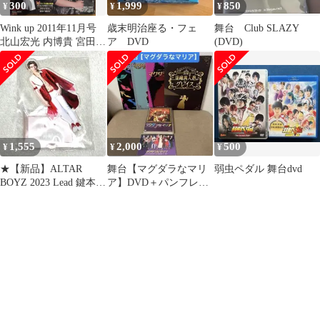
300
1,999
850
¥
¥
¥
Wink up 2011年11月号
歳末明治座る・フェ
舞台 Club SLAZY
北山宏光 内博貴 宮田俊
ア DVD
(DVD)
哉
1,555
2,000
500
¥
¥
¥
★【新品】ALTAR
舞台【マグダラなマリ
弱虫ペダル 舞台dvd
BOYZ 2023 Lead 鍵本輝
ア】DVD＋パンフレッ
アクリルスタンド★
トセット