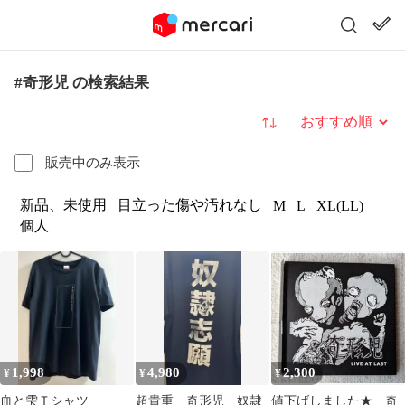
#奇形児 の検索結果
並び替え
販売中のみ表示
新品、未使用
目立った傷や汚れなし
M
L
XL(LL)
個人
1,998
4,980
2,300
¥
¥
¥
血と雫Ｔシャツ
超貴重 奇形児 奴隷
値下げしました★ 奇