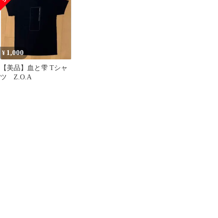
1,000
¥
【美品】血と雫 Tシャ
ツ Z.O.A