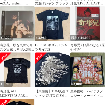
●ZOA、asylum、
志願 Tシャツ ブラック
形児/LIVE AT LAST
YBO2、トランスレコー
(紙ジャケットCD)
ド,CD好きなかた
1,220
3,980
44,000
¥
¥
現在 ¥
奇形児 頭を丸めて今
G.I.S.M. ギズム Tシャ
奇形児 / 好美のぼる (原
スグ出家しろ!念仏唱え
ツサイズS
やすみ)
て自らを葬れ!
1,900
7,799
3,000
¥
¥
¥
奇形児 ALL
【未使用】TOM氏画 T
最終価格 ハイテクノ
MONSTERS ARE
シャツ OUTO GISM ジ
ロジー・スーサイド
HUMAN Tシャツ
ャパコア ハードコアパ
「ブラックホール・ア
ンク
ナルのアナーキスト」