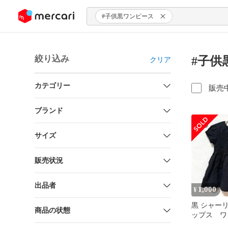
ンツにスキップ
#子供黒ワンピース
絞り込み
#子供
クリア
カテゴリー
販売
ブランド
サイズ
販売状況
出品者
1,000
¥
黒 シャーリ
商品の状態
ップス ワ