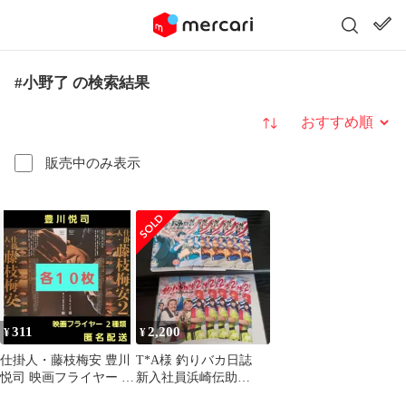
#小野了 の検索結果
並び替え
販売中のみ表示
311
2,200
¥
¥
仕掛人・藤枝梅安 豊川
T*A様 釣りバカ日誌
悦司 映画フライヤー 映
新入社員浜崎伝助
画チラシ ２種類各１０
1&2 TVドラマDVD