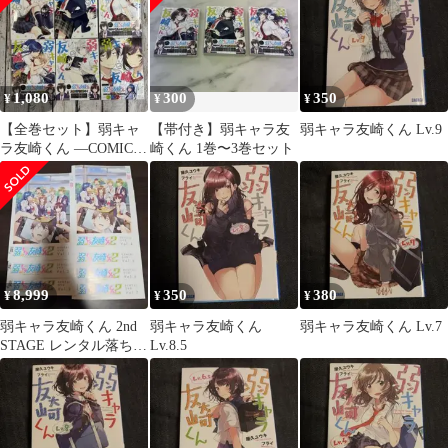
1,080
300
350
¥
¥
¥
【全巻セット】弱キャ
【帯付き】弱キャラ友
弱キャラ友崎くん Lv.9
ラ友崎くん ―COMIC―
崎くん 1巻〜3巻セット
全巻セット 1〜6巻
8,999
350
380
¥
¥
¥
弱キャラ友崎くん 2nd
弱キャラ友崎くん
弱キャラ友崎くん Lv.7
STAGE レンタル落ち
Lv.8.5
DVD 全7巻