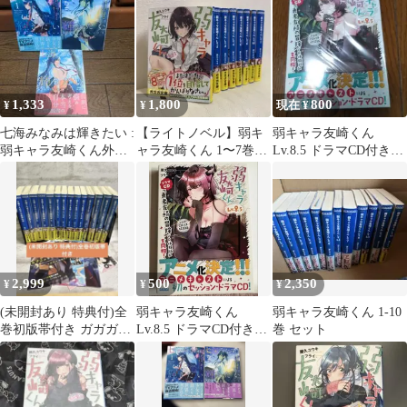
ベトナム語版
3冊
1,333
1,800
800
¥
¥
現在 ¥
七海みなみは輝きたい :
【ライトノベル】弱キ
弱キャラ友崎くん
弱キャラ友崎くん外伝.
ャラ友崎くん 1〜7巻セ
Lv.8.5 ドラマCD付き特
全巻 3巻
ット／屋久ユウキ
装版
2,999
500
2,350
¥
¥
¥
(未開封あり 特典付)全
弱キャラ友崎くん
弱キャラ友崎くん 1-10
巻初版帯付き ガガガ金
Lv.8.5 ドラマCD付き特
巻 セット
帯ラブコメ3作品セット
装版