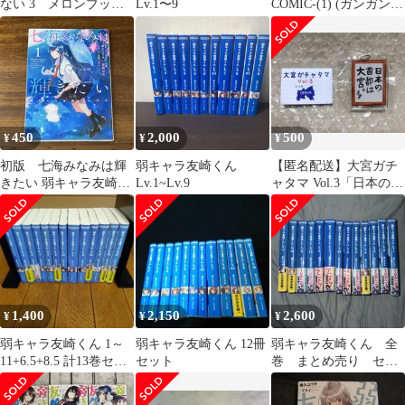
ない 3 メロンブック
Lv.1〜9
COMIC-(1) (ガンガンコ
スSSつきブックカバー
ミックスJOKER)
450
2,000
500
¥
¥
¥
初版 七海みなみは輝
弱キャラ友崎くん
【匿名配送】大宮ガチ
きたい 弱キャラ友崎く
Lv.1~Lv.9
ャタマ Vol.3「日本の首
ん外伝 1巻
都は大宮。」【未開
封】
1,400
2,150
2,600
¥
¥
¥
弱キャラ友崎くん 1～
弱キャラ友崎くん 12冊
弱キャラ友崎くん 全
11+6.5+8.5 計13巻セッ
セット
巻 まとめ売り セッ
ト
ト 帯付き 特典付き