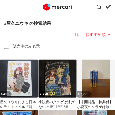
#屋久ユウキ の検索結果
並び替え
販売中のみ表示
400
350
2,880
¥
¥
¥
屋久ユウキによる日本
小説夜のクラゲは泳げ
【未開封品・特典付】
のライトノベル『弱キ
ない = JELLYFISH
小説夜のクラゲは泳げ
ャラ友崎くん』の第7巻
CAN'T SWIM IN …
ない = JELLYFISH …全