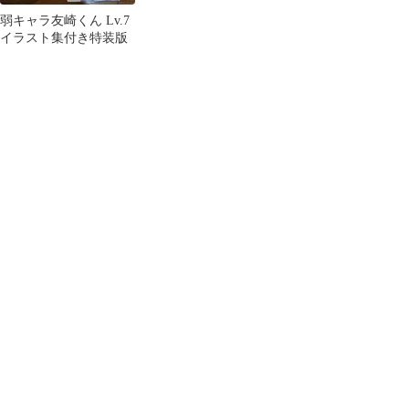
弱キャラ友崎くん Lv.7
イラスト集付き特装版