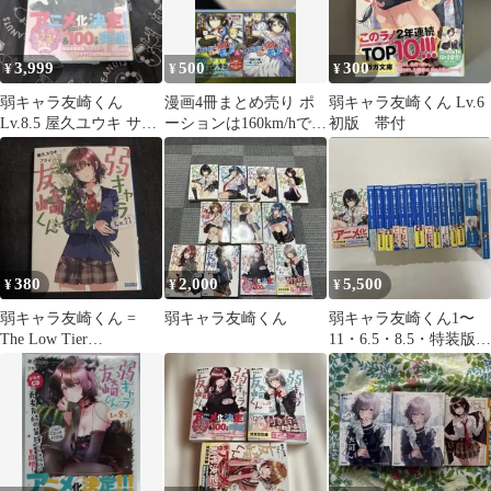
3,999
500
300
¥
¥
¥
弱キャラ友崎くん
漫画4冊まとめ売り ポ
弱キャラ友崎くん Lv.6
Lv.8.5 屋久ユウキ サイ
ーションは160km/hで投
初版 帯付
ン本 初版
げるモノ 七海みなみは
輝きたい
380
2,000
5,500
¥
¥
¥
弱キャラ友崎くん =
弱キャラ友崎くん
弱キャラ友崎くん1〜
The Low Tier
11・6.5・8.5・特装版
Character"TOMOZ…
7・8.5 （既刊全巻）