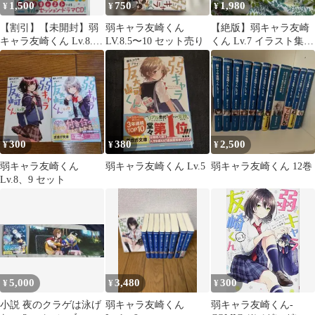
1,500
750
1,980
¥
¥
¥
【割引】【未開封】弱
弱キャラ友崎くん
【絶版】弱キャラ友崎
キャラ友崎くん Lv.8.5
LV.8.5〜10 セット売り
くん Lv.7 イラスト集付
ドラマCD付き特装版
き特装版
【新品】
300
380
2,500
¥
¥
¥
弱キャラ友崎くん
弱キャラ友崎くん Lv.5
弱キャラ友崎くん 12巻
Lv.8、9 セット
5,000
3,480
300
¥
¥
¥
小説 夜のクラゲは泳げ
弱キャラ友崎くん
弱キャラ友崎くん-